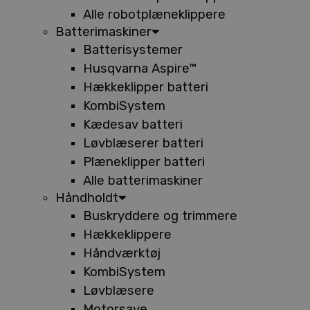
Alle robotplæneklippere
Batterimaskiner
Batterisystemer
Husqvarna Aspire™
Hækkeklipper batteri
KombiSystem
Kædesav batteri
Løvblæserer batteri
Plæneklipper batteri
Alle batterimaskiner
Håndholdt
Buskryddere og trimmere
Hækkeklippere
Håndværktøj
KombiSystem
Løvblæsere
Motorsave