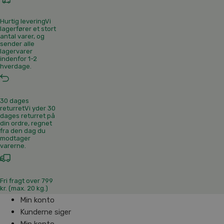
Hurtig levering
Vi
lagerfører et stort
antal varer, og
sender alle
lagervarer
indenfor 1-2
hverdage.
30 dages
returret
Vi yder 30
dages returret på
din ordre, regnet
fra den dag du
modtager
varerne.
Fri fragt over 799
kr. (max. 20 kg.)
Min konto
Kunderne siger
Min konto