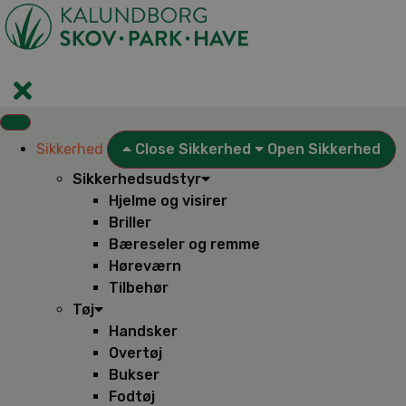
Videre
til
indhold
Sikkerhed
Close Sikkerhed
Open Sikkerhed
Sikkerhedsudstyr
Hjelme og visirer
Briller
Bæreseler og remme
Høreværn
Tilbehør
Tøj
Handsker
Overtøj
Bukser
Fodtøj