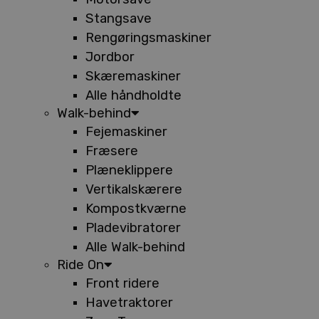
Stangsave
Rengøringsmaskiner
Jordbor
Skæremaskiner
Alle håndholdte
Walk-behind
Fejemaskiner
Fræsere
Plæneklippere
Vertikalskærere
Kompostkværne
Pladevibratorer
Alle Walk-behind
Ride On
Front ridere
Havetraktorer