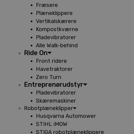
Fræsere
Plæneklippere
Vertikalskærere
Kompostkværne
Pladevibratorer
Alle Walk-behind
Ride On
Front ridere
Havetraktorer
Zero Turn
Entreprenørudstyr
Pladevibratorer
Skæremaskiner
Robotplæneklipper
Husqvarna Automower
STIHL iMOW
STIGA robotplæneklippere