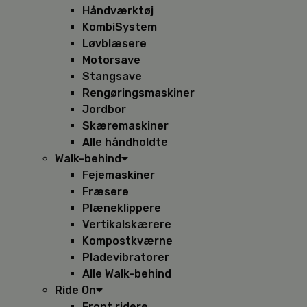
Håndværktøj
KombiSystem
Løvblæsere
Motorsave
Stangsave
Rengøringsmaskiner
Jordbor
Skæremaskiner
Alle håndholdte
Walk-behind
Fejemaskiner
Fræsere
Plæneklippere
Vertikalskærere
Kompostkværne
Pladevibratorer
Alle Walk-behind
Ride On
Front ridere