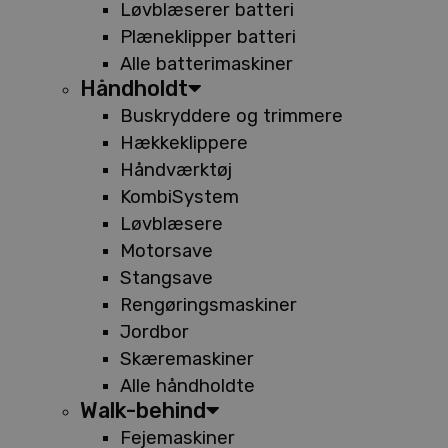
Løvblæserer batteri
Plæneklipper batteri
Alle batterimaskiner
Håndholdt
Buskryddere og trimmere
Hækkeklippere
Håndværktøj
KombiSystem
Løvblæsere
Motorsave
Stangsave
Rengøringsmaskiner
Jordbor
Skæremaskiner
Alle håndholdte
Walk-behind
Fejemaskiner