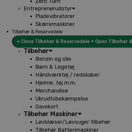
Zero Turn
Entreprenørudstyr
Pladevibratorer
Skæremaskiner
Tilbehør & Reservedele
Close Tilbehør & Reservedele
Open Tilbehør 
Tilbehør
Benzin og olie
Børn & Legetøj
Håndværktøj / redskaber
Hjelme, tøj m.m.
Merchandise
Ukrudtsbekæmpelse
Gavekort
Tilbehør Maskiner
Løvblæser/Løvsuger tilbehør
Tilbehør Batterimaskiner