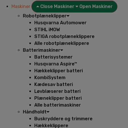
Maskiner
Close Maskiner
Open Maskiner
Robotplæneklipper
Husqvarna Automower
STIHL iMOW
STIGA robotplæneklippere
Alle robotplæneklippere
Batterimaskiner
Batterisystemer
Husqvarna Aspire™
Hækkeklipper batteri
KombiSystem
Kædesav batteri
Løvblæserer batteri
Plæneklipper batteri
Alle batterimaskiner
Håndholdt
Buskryddere og trimmere
Hækkeklippere