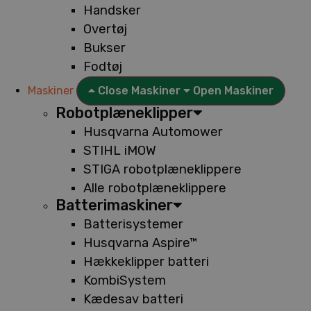
Handsker
Overtøj
Bukser
Fodtøj
Maskiner
Close Maskiner
Open Maskiner
Robotplæneklipper
Husqvarna Automower
STIHL iMOW
STIGA robotplæneklippere
Alle robotplæneklippere
Batterimaskiner
Batterisystemer
Husqvarna Aspire™
Hækkeklipper batteri
KombiSystem
Kædesav batteri