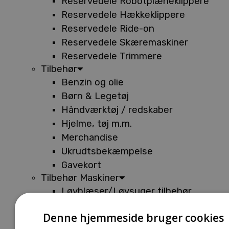
Reservedele Robotplæneklippere
Reservedele Hækkeklippere
Reservedele Ride-on
Reservedele Skæremaskiner
Reservedele Trimmere
Tilbehør
Benzin og olie
Børn & Legetøj
Håndværktøj / redskaber
Hjelme, tøj m.m.
Merchandise
Ukrudtsbekæmpelse
Gavekort
Tilbehør Maskiner
Løvblæser/Løvsuger tilbehør
Tilbehør Batterimaskiner
Denne hjemmeside bruger cookies
Tilbehør Buskryddere og Trimmere