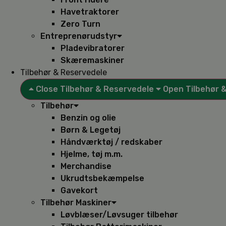
Havetraktorer
Zero Turn
Entreprenørudstyr
Pladevibratorer
Skæremaskiner
Tilbehør & Reservedele
Close Tilbehør & Reservedele
Open Tilbehør 
Tilbehør
Benzin og olie
Børn & Legetøj
Håndværktøj / redskaber
Hjelme, tøj m.m.
Merchandise
Ukrudtsbekæmpelse
Gavekort
Tilbehør Maskiner
Løvblæser/Løvsuger tilbehør