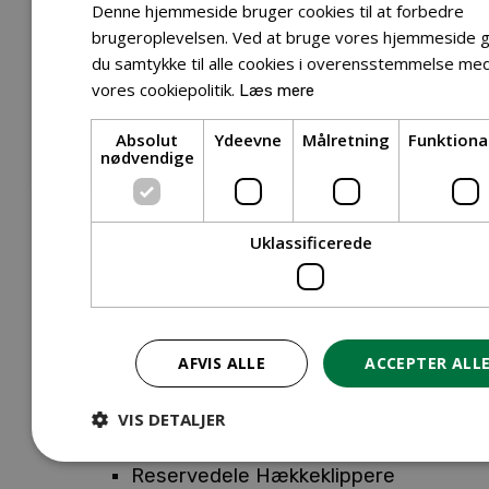
Tilbehør Entreprenørudstyr
Denne hjemmeside bruger cookies til at forbedre
Tilbehør Havetraktor
brugeroplevelsen. Ved at bruge vores hjemmeside g
du samtykke til alle cookies i overensstemmelse me
Tilbehør Hækkeklippere
vores cookiepolitik.
Læs mere
Tilbehør Motorsav
Tilbehør Kæder
Absolut
Ydeevne
Målretning
Funktiona
Tilbehør Sværd
nødvendige
Tilbehør Rengøringsmaskiner
Tilbehør Rider
Tilbehør Robotplæneklipper
Uklassificerede
Tilbehør Walk Behind
Reservedele
Reservedele Buskryddere
Reservedele Løvblæsere
AFVIS ALLE
ACCEPTER ALL
Reservedele Motorsave
Reservedele Plæneklippere
VIS DETALJER
Reservedele Robotplæneklippere
Reservedele Hækkeklippere