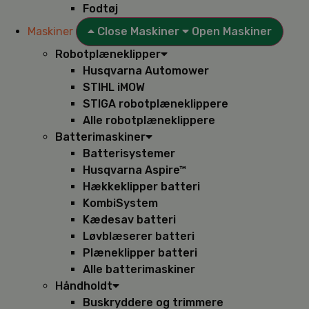
Fodtøj
Maskiner
Close Maskiner
Open Maskiner
Robotplæneklipper
Husqvarna Automower
STIHL iMOW
STIGA robotplæneklippere
Alle robotplæneklippere
Batterimaskiner
Batterisystemer
Husqvarna Aspire™
Hækkeklipper batteri
KombiSystem
Kædesav batteri
Løvblæserer batteri
Plæneklipper batteri
Alle batterimaskiner
Håndholdt
Buskryddere og trimmere