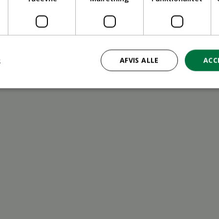
ritid
R
AFVIS ALLE
ACC