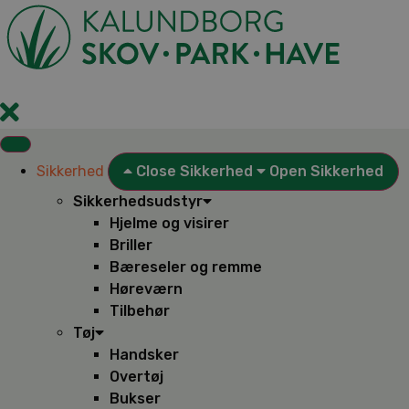
Videre
til
indhold
Sikkerhed
Close Sikkerhed
Open Sikkerhed
Sikkerhedsudstyr
Hjelme og visirer
Briller
Bæreseler og remme
Høreværn
Tilbehør
Tøj
Handsker
Overtøj
Bukser