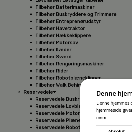
Løvblæser/Løvsuger tilbehør
Tilbehør Batterimaskiner
Tilbehør Buskryddere og Trimmere
Tilbehør Entreprenørudstyr
Tilbehør Havetraktor
Tilbehør Hækkeklippere
Tilbehør Motorsav
Tilbehør Kæder
Tilbehør Sværd
Tilbehør Rengøringsmaskiner
Tilbehør Rider
Tilbehør Robotplæneklipper
Tilbehør Walk Behind
Denne hjem
Reservedele
Reservedele Buskryddere
Denne hjemmeside
Reservedele Løvblæsere
hjemmeside giver
Reservedele Motorsave
mere
Reservedele Plæneklippere
Reservedele Robotplæneklippere
Absolut