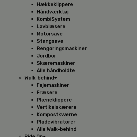
Hækkeklippere
Håndværktøj
KombiSystem
Løvblæsere
Motorsave
Stangsave
Rengøringsmaskiner
Jordbor
Skæremaskiner
Alle håndholdte
Walk-behind
Fejemaskiner
Fræsere
Plæneklippere
Vertikalskærere
Kompostkværne
Pladevibratorer
Alle Walk-behind
Ride On