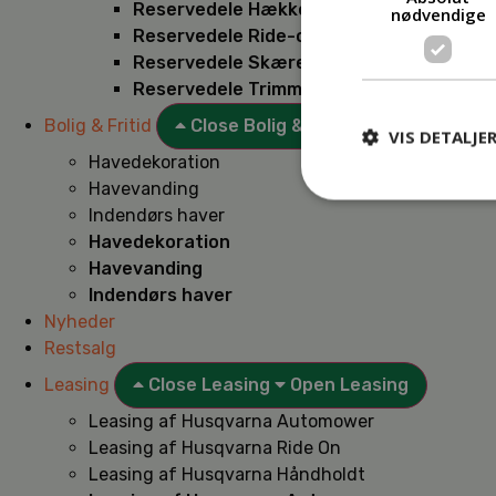
Reservedele Hækkeklippere
nødvendige
Reservedele Ride-on
Reservedele Skæremaskiner
Reservedele Trimmere
Bolig & Fritid
Close Bolig & Fritid
Open Bolig & F
VIS DETALJE
Havedekoration
Havevanding
Indendørs haver
Havedekoration
Havevanding
Indendørs haver
Nyheder
Restsalg
Leasing
Close Leasing
Open Leasing
Leasing af Husqvarna Automower
Leasing af Husqvarna Ride On
Leasing af Husqvarna Håndholdt