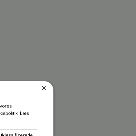
×
 vores
iepolitik.
Læs
Uklassificerede