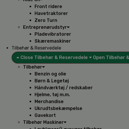
Front ridere
Havetraktorer
Zero Turn
Entreprenørudstyr
Pladevibratorer
Skæremaskiner
Tilbehør & Reservedele
Close Tilbehør & Reservedele
Open Tilbehør 
Tilbehør
Benzin og olie
Børn & Legetøj
Håndværktøj / redskaber
Hjelme, tøj m.m.
Merchandise
Ukrudtsbekæmpelse
Gavekort
Tilbehør Maskiner