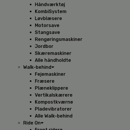
Håndværktøj
KombiSystem
Løvblæsere
Motorsave
Stangsave
Rengøringsmaskiner
Jordbor
Skæremaskiner
Alle håndholdte
Walk-behind
Fejemaskiner
Fræsere
Plæneklippere
Vertikalskærere
Kompostkværne
Pladevibratorer
Alle Walk-behind
Ride On
Front ridere