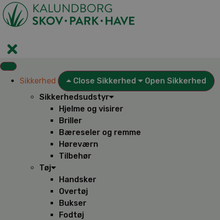
Videre
til
indhold
Sikkerhed
Close Sikkerhed
Open Sikkerhed
Sikkerhedsudstyr
Hjelme og visirer
Briller
Bæreseler og remme
Høreværn
Tilbehør
Tøj
Handsker
Overtøj
Bukser
Fodtøj