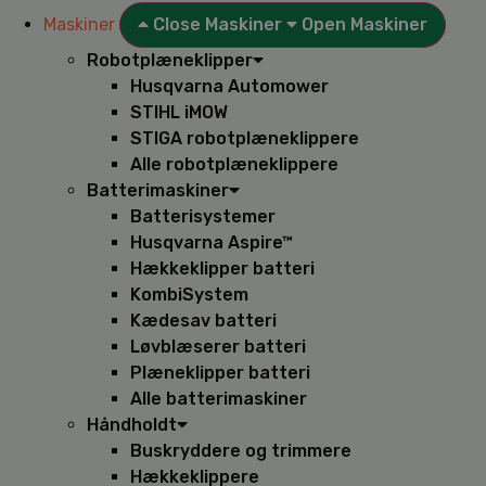
Maskiner
Close Maskiner
Open Maskiner
Robotplæneklipper
Husqvarna Automower
STIHL iMOW
STIGA robotplæneklippere
Alle robotplæneklippere
Batterimaskiner
Batterisystemer
Husqvarna Aspire™
Hækkeklipper batteri
KombiSystem
Kædesav batteri
Løvblæserer batteri
Plæneklipper batteri
Alle batterimaskiner
Håndholdt
Buskryddere og trimmere
Hækkeklippere