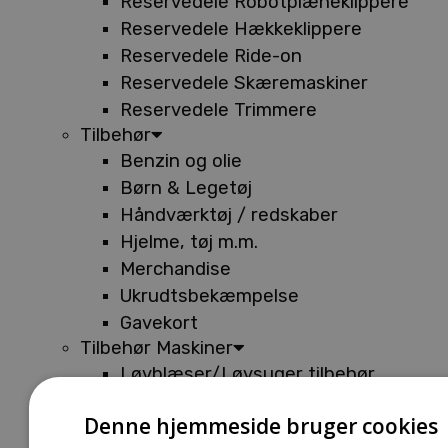
Reservedele Robotplæneklippere
Reservedele Hækkeklippere
Reservedele Ride-on
Reservedele Skæremaskiner
Reservedele Trimmere
Tilbehør
Benzin og olie
Børn & Legetøj
Håndværktøj / redskaber
Hjelme, tøj m.m.
Merchandise
Ukrudtsbekæmpelse
Gavekort
Tilbehør Maskiner
Løvblæser/Løvsuger tilbehør
Tilbehør Batterimaskiner
Denne hjemmeside bruger cookies
Tilbehør Buskryddere og Trimmere