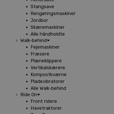
Stangsave
Rengøringsmaskiner
Jordbor
Skæremaskiner
Alle håndholdte
Walk-behind
Fejemaskiner
Fræsere
Plæneklippere
Vertikalskærere
Kompostkværne
Pladevibratorer
Alle Walk-behind
Ride On
Front ridere
Havetraktorer