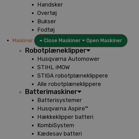
Handsker
Overtøj
Bukser
Fodtøj
Maskiner
Close Maskiner
Open Maskiner
Robotplæneklipper
Husqvarna Automower
STIHL iMOW
STIGA robotplæneklippere
Alle robotplæneklippere
Batterimaskiner
Batterisystemer
Husqvarna Aspire™
Hækkeklipper batteri
KombiSystem
Kædesav batteri