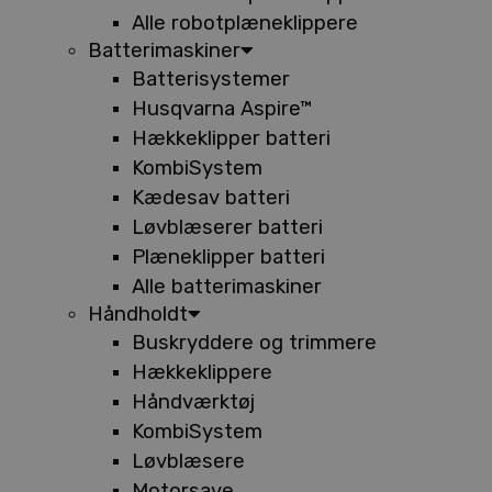
Alle robotplæneklippere
Batterimaskiner
Batterisystemer
Husqvarna Aspire™
Hækkeklipper batteri
KombiSystem
Kædesav batteri
Løvblæserer batteri
Plæneklipper batteri
Alle batterimaskiner
Håndholdt
Buskryddere og trimmere
Hækkeklippere
Håndværktøj
KombiSystem
Løvblæsere
Motorsave