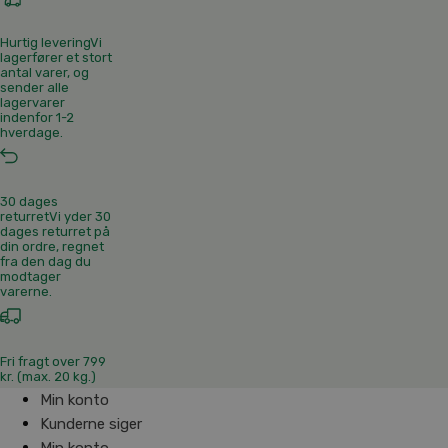
Hurtig levering
Vi
lagerfører et stort
antal varer, og
sender alle
lagervarer
indenfor 1-2
hverdage.
30 dages
returret
Vi yder 30
dages returret på
din ordre, regnet
fra den dag du
modtager
varerne.
Fri fragt over 799
kr. (max. 20 kg.)
Min konto
Kunderne siger
Min konto