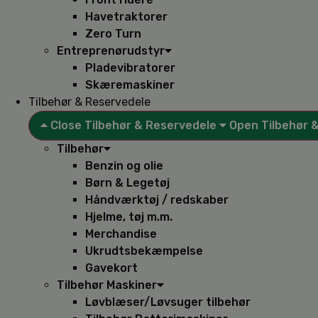
Havetraktorer
Zero Turn
Entreprenørudstyr
Pladevibratorer
Skæremaskiner
Tilbehør & Reservedele
Close Tilbehør & Reservedele
Open Tilbehør 
Tilbehør
Benzin og olie
Børn & Legetøj
Håndværktøj / redskaber
Hjelme, tøj m.m.
Merchandise
Ukrudtsbekæmpelse
Gavekort
Tilbehør Maskiner
Løvblæser/Løvsuger tilbehør