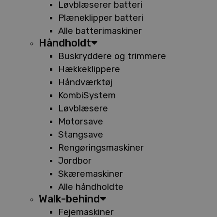
Løvblæserer batteri
Plæneklipper batteri
Alle batterimaskiner
Håndholdt
Buskryddere og trimmere
Hækkeklippere
Håndværktøj
KombiSystem
Løvblæsere
Motorsave
Stangsave
Rengøringsmaskiner
Jordbor
Skæremaskiner
Alle håndholdte
Walk-behind
Fejemaskiner