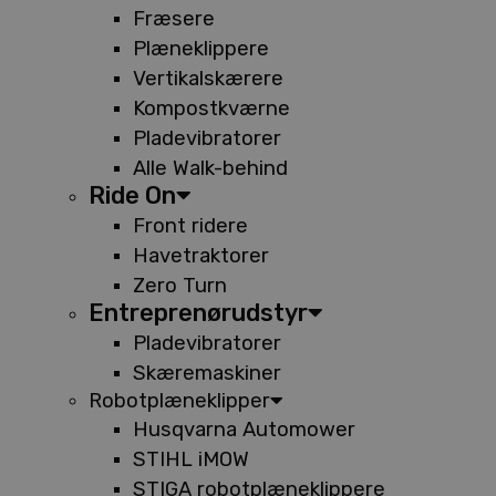
Fræsere
Plæneklippere
Vertikalskærere
Kompostkværne
Pladevibratorer
Alle Walk-behind
Ride On
Front ridere
Havetraktorer
Zero Turn
Entreprenørudstyr
Pladevibratorer
Skæremaskiner
Robotplæneklipper
Husqvarna Automower
STIHL iMOW
STIGA robotplæneklippere