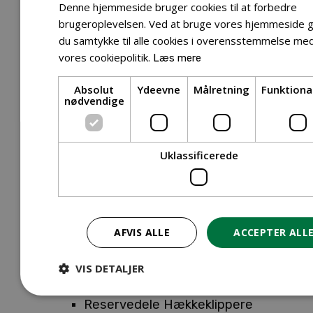
Tilbehør Entreprenørudstyr
Denne hjemmeside bruger cookies til at forbedre
Tilbehør Havetraktor
brugeroplevelsen. Ved at bruge vores hjemmeside g
du samtykke til alle cookies i overensstemmelse me
Tilbehør Hækkeklippere
vores cookiepolitik.
Læs mere
Tilbehør Motorsav
Tilbehør Kæder
Absolut
Ydeevne
Målretning
Funktiona
Tilbehør Sværd
nødvendige
Tilbehør Rengøringsmaskiner
Tilbehør Rider
Tilbehør Robotplæneklipper
Uklassificerede
Tilbehør Walk Behind
Reservedele
Reservedele Buskryddere
Reservedele Løvblæsere
AFVIS ALLE
ACCEPTER ALL
Reservedele Motorsave
Reservedele Plæneklippere
VIS DETALJER
Reservedele Robotplæneklippere
Reservedele Hækkeklippere