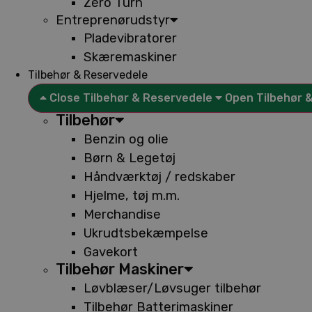
Zero Turn
Entreprenørudstyr
Pladevibratorer
Skæremaskiner
Tilbehør & Reservedele
Close Tilbehør & Reservedele
Open Tilbehør 
Tilbehør
Benzin og olie
Børn & Legetøj
Håndværktøj / redskaber
Hjelme, tøj m.m.
Merchandise
Ukrudtsbekæmpelse
Gavekort
Tilbehør Maskiner
Løvblæser/Løvsuger tilbehør
Tilbehør Batterimaskiner