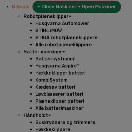
Maskiner
Close Maskiner
Open Maskiner
Robotplæneklipper
Husqvarna Automower
STIHL iMOW
STIGA robotplæneklippere
Alle robotplæneklippere
Batterimaskiner
Batterisystemer
Husqvarna Aspire™
Hækkeklipper batteri
KombiSystem
Kædesav batteri
Løvblæserer batteri
Plæneklipper batteri
Alle batterimaskiner
Håndholdt
Buskryddere og trimmere
Hækkeklippere