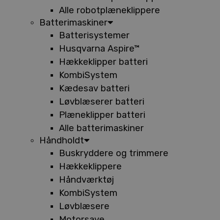
Alle robotplæneklippere
Batterimaskiner
Batterisystemer
Husqvarna Aspire™
Hækkeklipper batteri
KombiSystem
Kædesav batteri
Løvblæserer batteri
Plæneklipper batteri
Alle batterimaskiner
Håndholdt
Buskryddere og trimmere
Hækkeklippere
Håndværktøj
KombiSystem
Løvblæsere
Motorsave