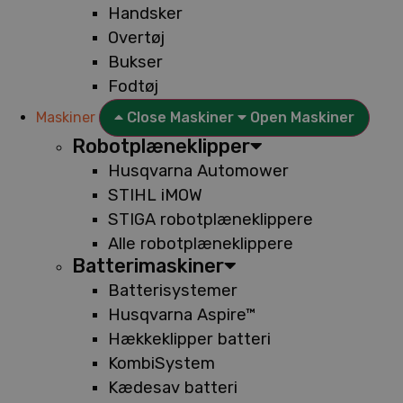
Handsker
Overtøj
Bukser
Fodtøj
Maskiner
Close Maskiner
Open Maskiner
Robotplæneklipper
Husqvarna Automower
STIHL iMOW
STIGA robotplæneklippere
Alle robotplæneklippere
Batterimaskiner
Batterisystemer
Husqvarna Aspire™
Hækkeklipper batteri
KombiSystem
Kædesav batteri