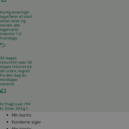
Hurtig levering
Vi
lagerfører et stort
antal varer, og
sender alle
lagervarer
indenfor 1-2
hverdage.
30 dages
returret
Vi yder 30
dages returret på
din ordre, regnet
fra den dag du
modtager
varerne.
Fri fragt over 799
kr. (max. 20 kg.)
Min konto
Kunderne siger
Min konto