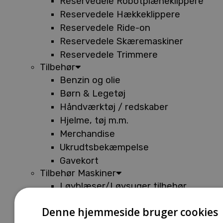
Reservedele Robotplæneklippere
Reservedele Hækkeklippere
Reservedele Ride-on
Reservedele Skæremaskiner
Reservedele Trimmere
Tilbehør
Benzin og olie
Børn & Legetøj
Håndværktøj / redskaber
Hjelme, tøj m.m.
Merchandise
Ukrudtsbekæmpelse
Gavekort
Tilbehør Maskiner
Løvblæser/Løvsuger tilbehør
Tilbehør Batterimaskiner
Denne hjemmeside bruger cookies
Tilbehør Buskryddere og Trimmere