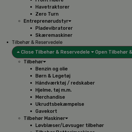
Havetraktorer
Zero Turn
Entreprenørudstyr
Pladevibratorer
Skæremaskiner
Tilbehør & Reservedele
Close Tilbehør & Reservedele
Open Tilbehør 
Tilbehør
Benzin og olie
Børn & Legetøj
Håndværktøj / redskaber
Hjelme, tøj m.m.
Merchandise
Ukrudtsbekæmpelse
Gavekort
Tilbehør Maskiner
Løvblæser/Løvsuger tilbehør