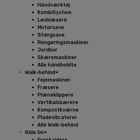
Håndværktøj
KombiSystem
Løvblæsere
Motorsave
Stangsave
Rengøringsmaskiner
Jordbor
Skæremaskiner
Alle håndholdte
Walk-behind
Fejemaskiner
Fræsere
Plæneklippere
Vertikalskærere
Kompostkværne
Pladevibratorer
Alle Walk-behind
Ride On
Front ridere