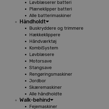
Løvblæserer batteri
Plæneklipper batteri
Alle batterimaskiner
Håndholdt
Buskryddere og trimmere
Hækkeklippere
Håndværktøj
KombiSystem
Løvblæsere
Motorsave
Stangsave
Rengøringsmaskiner
Jordbor
Skæremaskiner
Alle håndholdte
Walk-behind
Fejemaskiner