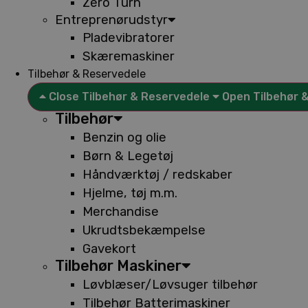
Zero Turn
Entreprenørudstyr
Pladevibratorer
Skæremaskiner
Tilbehør & Reservedele
Close Tilbehør & Reservedele
Open Tilbehør 
Tilbehør
Benzin og olie
Børn & Legetøj
Håndværktøj / redskaber
Hjelme, tøj m.m.
Merchandise
Ukrudtsbekæmpelse
Gavekort
Tilbehør Maskiner
Løvblæser/Løvsuger tilbehør
Tilbehør Batterimaskiner