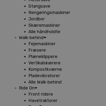
Stangsave
Rengøringsmaskiner
Jordbor
Skæremaskiner
Alle håndholdte
Walk-behind
Fejemaskiner
Fræsere
Plæneklippere
Vertikalskærere
Kompostkværne
Pladevibratorer
Alle Walk-behind
Ride On
Front ridere
Havetraktorer