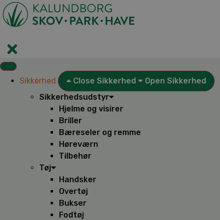
Videre
til
indhold
Sikkerhed
Close Sikkerhed
Open Sikkerhed
Sikkerhedsudstyr
Hjelme og visirer
Briller
Bæreseler og remme
Høreværn
Tilbehør
Tøj
Handsker
Overtøj
Bukser
Fodtøj