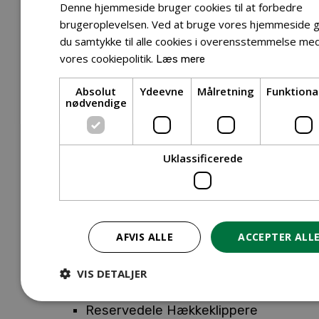
Tilbehør Entreprenørudstyr
Denne hjemmeside bruger cookies til at forbedre
Tilbehør Havetraktor
brugeroplevelsen. Ved at bruge vores hjemmeside g
du samtykke til alle cookies i overensstemmelse me
Tilbehør Hækkeklippere
vores cookiepolitik.
Læs mere
Tilbehør Motorsav
Tilbehør Kæder
Absolut
Ydeevne
Målretning
Funktiona
Tilbehør Sværd
nødvendige
Tilbehør Rengøringsmaskiner
Tilbehør Rider
Tilbehør Robotplæneklipper
Uklassificerede
Tilbehør Walk Behind
Reservedele
Reservedele Buskryddere
Reservedele Løvblæsere
AFVIS ALLE
ACCEPTER ALL
Reservedele Motorsave
Reservedele Plæneklippere
VIS DETALJER
Reservedele Robotplæneklippere
Reservedele Hækkeklippere