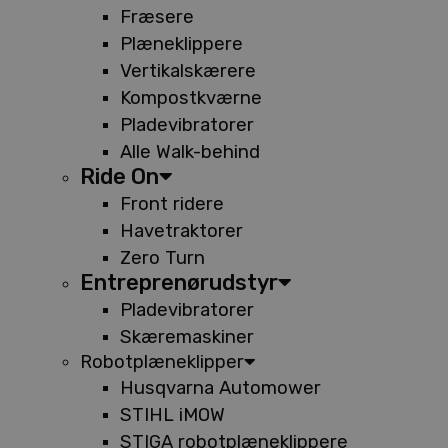
Fræsere
Plæneklippere
Vertikalskærere
Kompostkværne
Pladevibratorer
Alle Walk-behind
Ride On
Front ridere
Havetraktorer
Zero Turn
Entreprenørudstyr
Pladevibratorer
Skæremaskiner
Robotplæneklipper
Husqvarna Automower
STIHL iMOW
STIGA robotplæneklippere