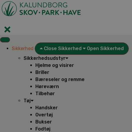
Videre
til
indhold
Sikkerhed
Close Sikkerhed
Open Sikkerhed
Sikkerhedsudstyr
Hjelme og visirer
Briller
Bæreseler og remme
Høreværn
Tilbehør
Tøj
Handsker
Overtøj
Bukser
Fodtøj