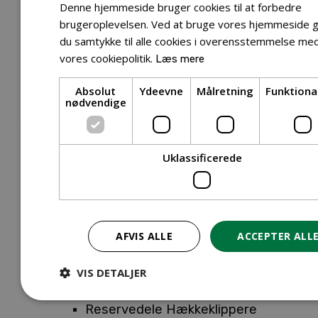
Tilbehør Entreprenørudstyr
Denne hjemmeside bruger cookies til at forbedre
Tilbehør Havetraktor
brugeroplevelsen. Ved at bruge vores hjemmeside g
du samtykke til alle cookies i overensstemmelse me
Tilbehør Hækkeklippere
vores cookiepolitik.
Læs mere
Tilbehør Motorsav
Tilbehør Kæder
Absolut
Ydeevne
Målretning
Funktiona
Tilbehør Sværd
nødvendige
Tilbehør Rengøringsmaskiner
Tilbehør Rider
Tilbehør Robotplæneklipper
Uklassificerede
Tilbehør Walk Behind
Reservedele
Reservedele Buskryddere
Reservedele Løvblæsere
AFVIS ALLE
ACCEPTER ALL
Reservedele Motorsave
Reservedele Plæneklippere
VIS DETALJER
Reservedele Robotplæneklippere
Reservedele Hækkeklippere