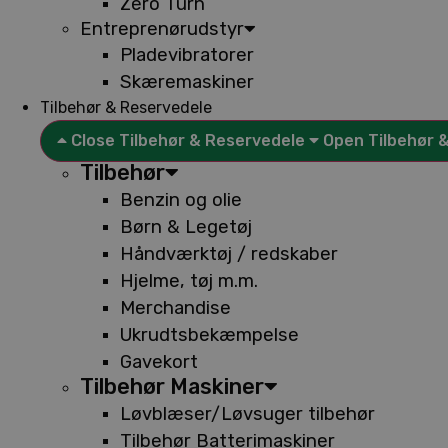
Zero Turn
Entreprenørudstyr
Pladevibratorer
Skæremaskiner
Tilbehør & Reservedele
Close Tilbehør & Reservedele
Open Tilbehør 
Tilbehør
Benzin og olie
Børn & Legetøj
Håndværktøj / redskaber
Hjelme, tøj m.m.
Merchandise
Ukrudtsbekæmpelse
Gavekort
Tilbehør Maskiner
Løvblæser/Løvsuger tilbehør
Tilbehør Batterimaskiner