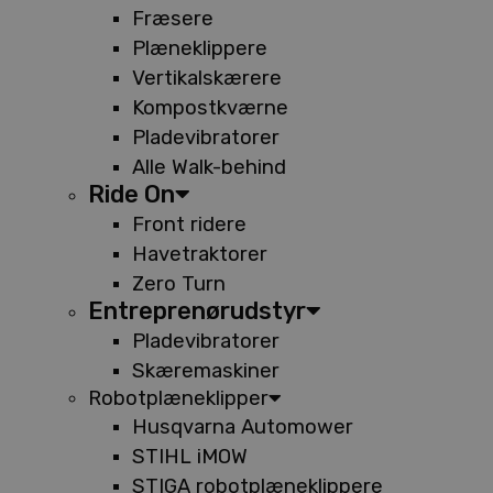
Fræsere
Plæneklippere
Vertikalskærere
Kompostkværne
Pladevibratorer
Alle Walk-behind
Ride On
Front ridere
Havetraktorer
Zero Turn
Entreprenørudstyr
Pladevibratorer
Skæremaskiner
Robotplæneklipper
Husqvarna Automower
STIHL iMOW
STIGA robotplæneklippere