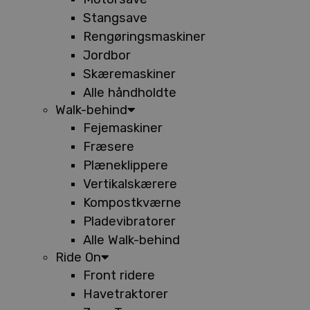
Stangsave
Rengøringsmaskiner
Jordbor
Skæremaskiner
Alle håndholdte
Walk-behind
Fejemaskiner
Fræsere
Plæneklippere
Vertikalskærere
Kompostkværne
Pladevibratorer
Alle Walk-behind
Ride On
Front ridere
Havetraktorer