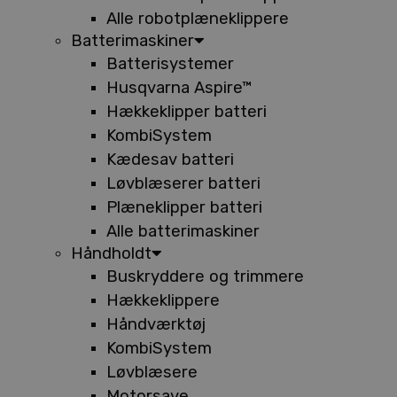
Alle robotplæneklippere
Batterimaskiner
Batterisystemer
Husqvarna Aspire™
Hækkeklipper batteri
KombiSystem
Kædesav batteri
Løvblæserer batteri
Plæneklipper batteri
Alle batterimaskiner
Håndholdt
Buskryddere og trimmere
Hækkeklippere
Håndværktøj
KombiSystem
Løvblæsere
Motorsave