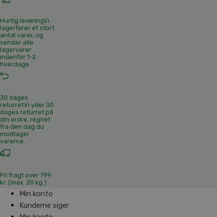
Hurtig levering
Vi
lagerfører et stort
antal varer, og
sender alle
lagervarer
indenfor 1-2
hverdage.
30 dages
returret
Vi yder 30
dages returret på
din ordre, regnet
fra den dag du
modtager
varerne.
Fri fragt over 799
kr. (max. 20 kg.)
Min konto
Kunderne siger
Min konto