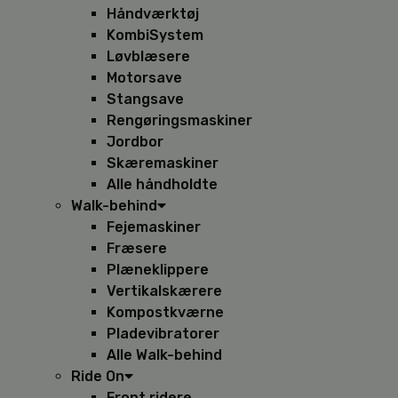
Håndværktøj
KombiSystem
Løvblæsere
Motorsave
Stangsave
Rengøringsmaskiner
Jordbor
Skæremaskiner
Alle håndholdte
Walk-behind
Fejemaskiner
Fræsere
Plæneklippere
Vertikalskærere
Kompostkværne
Pladevibratorer
Alle Walk-behind
Ride On
Front ridere