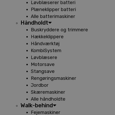
Løvblæserer batteri
Plæneklipper batteri
Alle batterimaskiner
Håndholdt
Buskryddere og trimmere
Hækkeklippere
Håndværktøj
KombiSystem
Løvblæsere
Motorsave
Stangsave
Rengøringsmaskiner
Jordbor
Skæremaskiner
Alle håndholdte
Walk-behind
Fejemaskiner