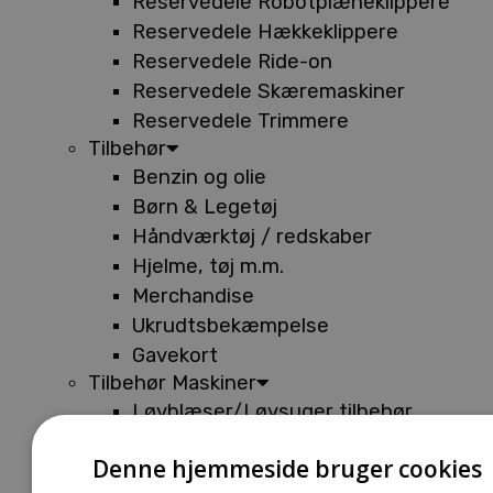
Reservedele Robotplæneklippere
Reservedele Hækkeklippere
Reservedele Ride-on
Reservedele Skæremaskiner
Reservedele Trimmere
Tilbehør
Benzin og olie
Børn & Legetøj
Håndværktøj / redskaber
Hjelme, tøj m.m.
Merchandise
Ukrudtsbekæmpelse
Gavekort
Tilbehør Maskiner
Løvblæser/Løvsuger tilbehør
Tilbehør Batterimaskiner
Denne hjemmeside bruger cookies
Tilbehør Buskryddere og Trimmere