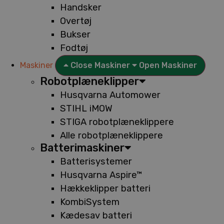
Handsker
Overtøj
Bukser
Fodtøj
Maskiner
Close Maskiner
Open Maskiner
Robotplæneklipper
Husqvarna Automower
STIHL iMOW
STIGA robotplæneklippere
Alle robotplæneklippere
Batterimaskiner
Batterisystemer
Husqvarna Aspire™
Hækkeklipper batteri
KombiSystem
Kædesav batteri