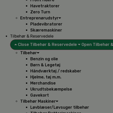
Havetraktorer
Zero Turn
Entreprenørudstyr
Pladevibratorer
Skæremaskiner
Tilbehør & Reservedele
Close Tilbehør & Reservedele
Open Tilbehør 
Tilbehør
Benzin og olie
Børn & Legetøj
Håndværktøj / redskaber
Hjelme, tøj m.m.
Merchandise
Ukrudtsbekæmpelse
Gavekort
Tilbehør Maskiner
Løvblæser/Løvsuger tilbehør