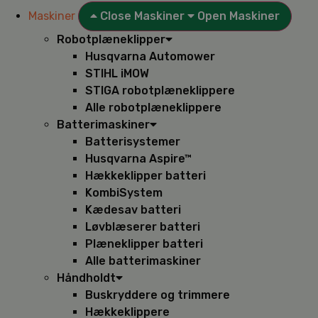
Maskiner
Close Maskiner
Open Maskiner
Robotplæneklipper
Husqvarna Automower
STIHL iMOW
STIGA robotplæneklippere
Alle robotplæneklippere
Batterimaskiner
Batterisystemer
Husqvarna Aspire™
Hækkeklipper batteri
KombiSystem
Kædesav batteri
Løvblæserer batteri
Plæneklipper batteri
Alle batterimaskiner
Håndholdt
Buskryddere og trimmere
Hækkeklippere