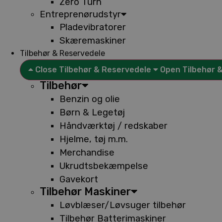
Zero Turn
Entreprenørudstyr
Pladevibratorer
Skæremaskiner
Tilbehør & Reservedele
Close Tilbehør & Reservedele
Open Tilbehør 
Tilbehør
Benzin og olie
Børn & Legetøj
Håndværktøj / redskaber
Hjelme, tøj m.m.
Merchandise
Ukrudtsbekæmpelse
Gavekort
Tilbehør Maskiner
Løvblæser/Løvsuger tilbehør
Tilbehør Batterimaskiner