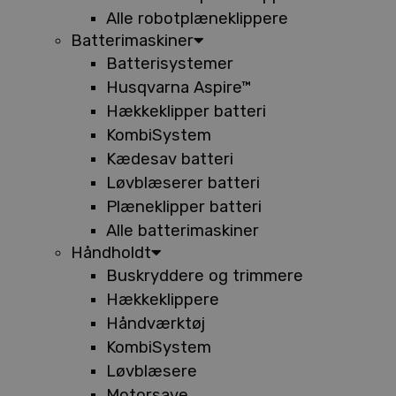
Alle robotplæneklippere
Batterimaskiner
Batterisystemer
Husqvarna Aspire™
Hækkeklipper batteri
KombiSystem
Kædesav batteri
Løvblæserer batteri
Plæneklipper batteri
Alle batterimaskiner
Håndholdt
Buskryddere og trimmere
Hækkeklippere
Håndværktøj
KombiSystem
Løvblæsere
Motorsave