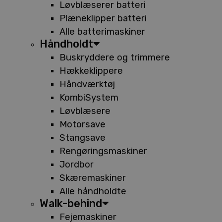
Løvblæserer batteri
Plæneklipper batteri
Alle batterimaskiner
Håndholdt
Buskryddere og trimmere
Hækkeklippere
Håndværktøj
KombiSystem
Løvblæsere
Motorsave
Stangsave
Rengøringsmaskiner
Jordbor
Skæremaskiner
Alle håndholdte
Walk-behind
Fejemaskiner