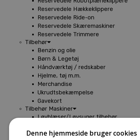
Reservedele Robotplæneklippere
Reservedele Hækkeklippere
Reservedele Ride-on
Reservedele Skæremaskiner
Reservedele Trimmere
Tilbehør
Benzin og olie
Børn & Legetøj
Håndværktøj / redskaber
Hjelme, tøj m.m.
Merchandise
Ukrudtsbekæmpelse
Gavekort
Tilbehør Maskiner
Løvblæser/Løvsuger tilbehør
Tilbehør Batterimaskiner
Denne hjemmeside bruger cookies
Tilbehør Buskryddere og Trimmere