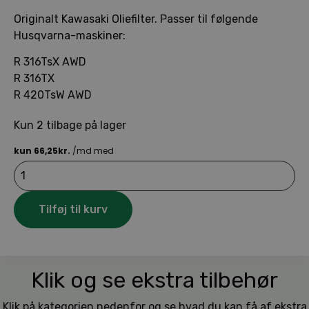
Originalt Kawasaki Oliefilter. Passer til følgende
Husqvarna-maskiner:
R 316TsX AWD
R 316TX
R 420TsW AWD
Kun 2 tilbage på lager
Husqvarna
Oliefilter
Kawasaki:
49065-
Tilføj til kurv
7007
antal
Klik og se ekstra tilbehør
Klik på kategorien nedenfor og se hvad du kan få af ekstra