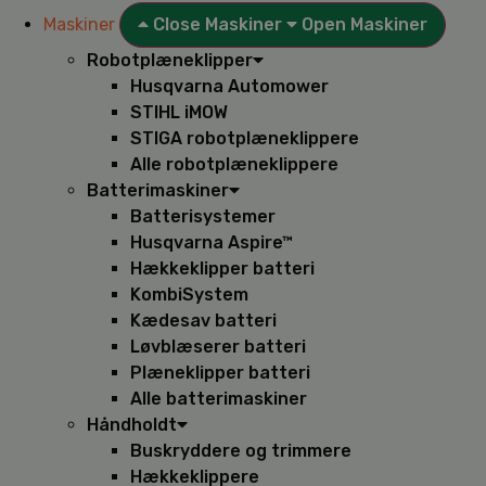
Maskiner
Close Maskiner
Open Maskiner
Robotplæneklipper
Husqvarna Automower
STIHL iMOW
STIGA robotplæneklippere
Alle robotplæneklippere
Batterimaskiner
Batterisystemer
Husqvarna Aspire™
Hækkeklipper batteri
KombiSystem
Kædesav batteri
Løvblæserer batteri
Plæneklipper batteri
Alle batterimaskiner
Håndholdt
Buskryddere og trimmere
Hækkeklippere