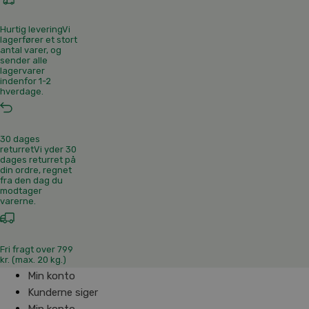
Hurtig levering
Vi
lagerfører et stort
antal varer, og
sender alle
lagervarer
indenfor 1-2
hverdage.
30 dages
returret
Vi yder 30
dages returret på
din ordre, regnet
fra den dag du
modtager
varerne.
Fri fragt over 799
kr. (max. 20 kg.)
Min konto
Kunderne siger
Min konto