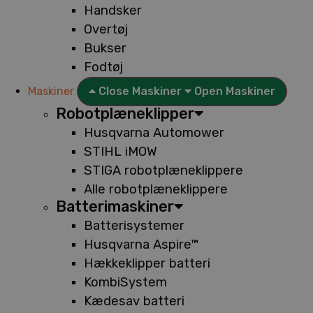
Handsker
Overtøj
Bukser
Fodtøj
Maskiner
Close Maskiner
Open Maskiner
Robotplæneklipper
Husqvarna Automower
STIHL iMOW
STIGA robotplæneklippere
Alle robotplæneklippere
Batterimaskiner
Batterisystemer
Husqvarna Aspire™
Hækkeklipper batteri
KombiSystem
Kædesav batteri