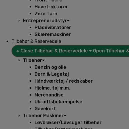
Havetraktorer
Zero Turn
Entreprenørudstyr
Pladevibratorer
Skæremaskiner
Tilbehør & Reservedele
Close Tilbehør & Reservedele
Open Tilbehør 
Tilbehør
Benzin og olie
Børn & Legetøj
Håndværktøj / redskaber
Hjelme, tøj m.m.
Merchandise
Ukrudtsbekæmpelse
Gavekort
Tilbehør Maskiner
Løvblæser/Løvsuger tilbehør