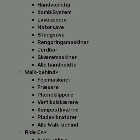
Håndværktøj
KombiSystem
Løvblæsere
Motorsave
Stangsave
Rengøringsmaskiner
Jordbor
Skæremaskiner
Alle håndholdte
Walk-behind
Fejemaskiner
Fræsere
Plæneklippere
Vertikalskærere
Kompostkværne
Pladevibratorer
Alle Walk-behind
Ride On
Front ridere