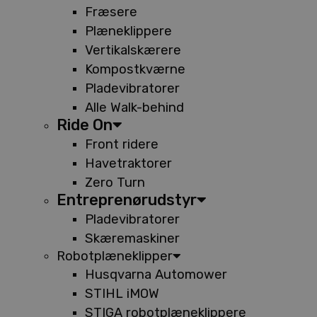
Fræsere
Plæneklippere
Vertikalskærere
Kompostkværne
Pladevibratorer
Alle Walk-behind
Ride On
Front ridere
Havetraktorer
Zero Turn
Entreprenørudstyr
Pladevibratorer
Skæremaskiner
Robotplæneklipper
Husqvarna Automower
STIHL iMOW
STIGA robotplæneklippere