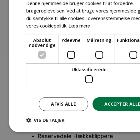
Tilbehør Entreprenørudstyr
Denne hjemmeside bruger cookies til at forbedre
Tilbehør Havetraktor
brugeroplevelsen. Ved at bruge vores hjemmeside g
du samtykke til alle cookies i overensstemmelse me
Tilbehør Hækkeklippere
vores cookiepolitik.
Læs mere
Tilbehør Motorsav
Tilbehør Kæder
Absolut
Ydeevne
Målretning
Funktiona
Tilbehør Sværd
nødvendige
Tilbehør Rengøringsmaskiner
Tilbehør Rider
Tilbehør Robotplæneklipper
Uklassificerede
Tilbehør Walk Behind
Reservedele
Reservedele Buskryddere
Reservedele Løvblæsere
AFVIS ALLE
ACCEPTER ALL
Reservedele Motorsave
Reservedele Plæneklippere
VIS DETALJER
Reservedele Robotplæneklippere
Reservedele Hækkeklippere