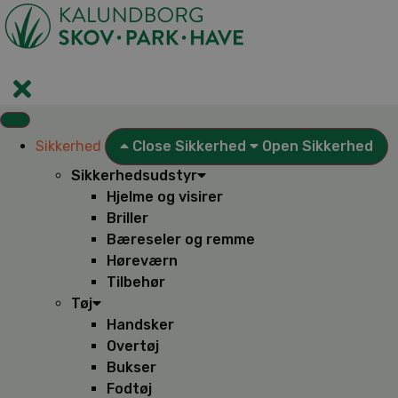
Videre
til
indhold
Sikkerhed
Close Sikkerhed
Open Sikkerhed
Sikkerhedsudstyr
Hjelme og visirer
Briller
Bæreseler og remme
Høreværn
Tilbehør
Tøj
Handsker
Overtøj
Bukser
Fodtøj