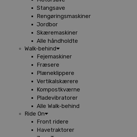
Stangsave
Rengøringsmaskiner
Jordbor
Skæremaskiner
Alle håndholdte
Walk-behind
Fejemaskiner
Fræsere
Plæneklippere
Vertikalskærere
Kompostkværne
Pladevibratorer
Alle Walk-behind
Ride On
Front ridere
Havetraktorer