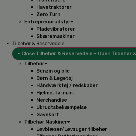
Havetraktorer
Zero Turn
Entreprenørudstyr
Pladevibratorer
Skæremaskiner
Tilbehør & Reservedele
Close Tilbehør & Reservedele
Open Tilbehør 
Tilbehør
Benzin og olie
Børn & Legetøj
Håndværktøj / redskaber
Hjelme, tøj m.m.
Merchandise
Ukrudtsbekæmpelse
Gavekort
Tilbehør Maskiner
Løvblæser/Løvsuger tilbehør