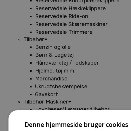
Reservedele Robotplæneklippere
Reservedele Hækkeklippere
Reservedele Ride-on
Reservedele Skæremaskiner
Reservedele Trimmere
Tilbehør
Benzin og olie
Børn & Legetøj
Håndværktøj / redskaber
Hjelme, tøj m.m.
Merchandise
Ukrudtsbekæmpelse
Gavekort
Tilbehør Maskiner
Løvblæser/Løvsuger tilbehør
Tilbehør Batterimaskiner
Denne hjemmeside bruger cookies
Tilbehør Buskryddere og Trimmere