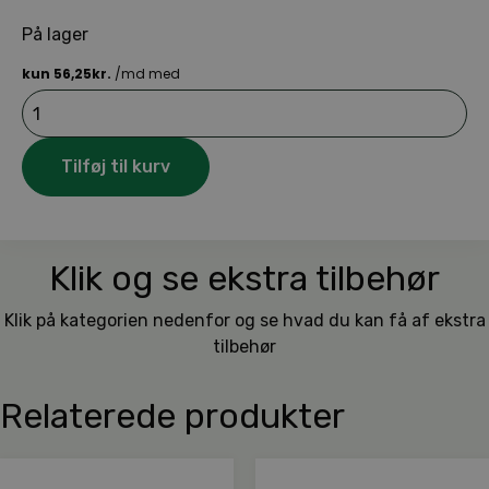
På lager
Husqvarna
Påfyldningstud
Benzin
t.
Tilføj til kurv
15
l
antal
Klik og se ekstra tilbehør
Klik på kategorien nedenfor og se hvad du kan få af ekstra
tilbehør
Relaterede produkter