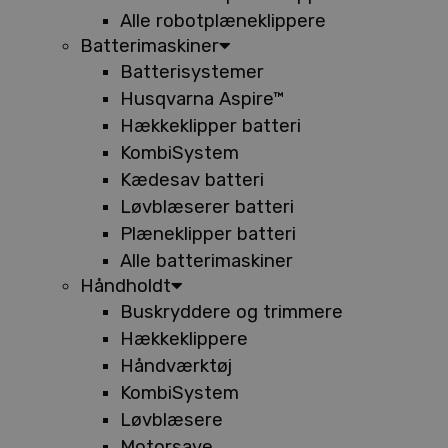
Alle robotplæneklippere
Batterimaskiner
Batterisystemer
Husqvarna Aspire™
Hækkeklipper batteri
KombiSystem
Kædesav batteri
Løvblæserer batteri
Plæneklipper batteri
Alle batterimaskiner
Håndholdt
Buskryddere og trimmere
Hækkeklippere
Håndværktøj
KombiSystem
Løvblæsere
Motorsave