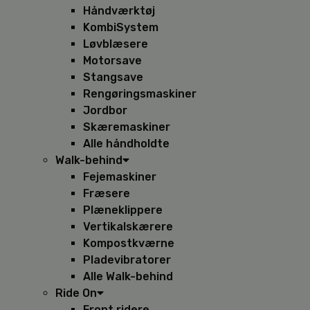
Håndværktøj
KombiSystem
Løvblæsere
Motorsave
Stangsave
Rengøringsmaskiner
Jordbor
Skæremaskiner
Alle håndholdte
Walk-behind
Fejemaskiner
Fræsere
Plæneklippere
Vertikalskærere
Kompostkværne
Pladevibratorer
Alle Walk-behind
Ride On
Front ridere