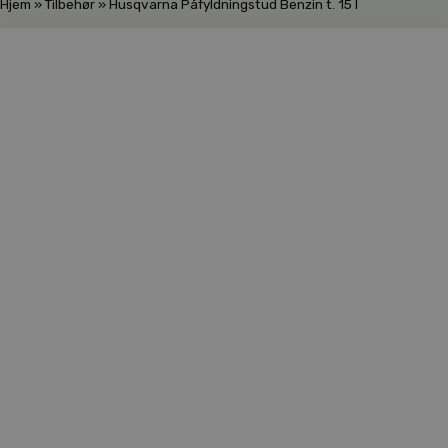
Hjem
»
Tilbehør
»
Husqvarna Påfyldningstud Benzin t. 15 l