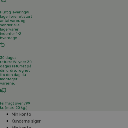
Hurtig levering
Vi
lagerfører et stort
antal varer, og
sender alle
lagervarer
indenfor 1-2
hverdage.
30 dages
returret
Vi yder 30
dages returret på
din ordre, regnet
fra den dag du
modtager
varerne.
Fri fragt over 799
kr. (max. 20 kg.)
Min konto
Kunderne siger
Min konto