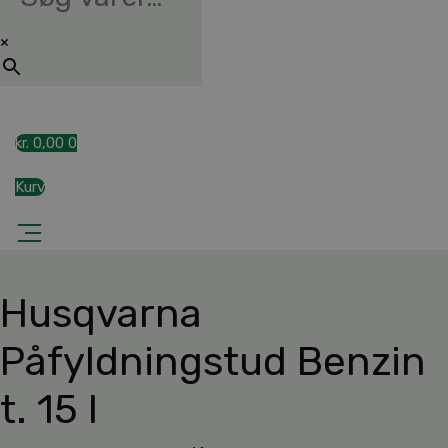
×
kr.
0,00
0
Kurv
Husqvarna
Påfyldningstud Benzin
t. 15 l