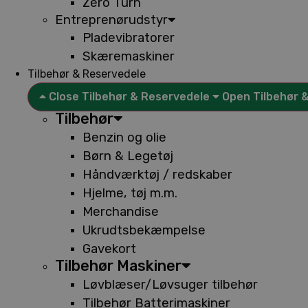
Zero Turn
Entreprenørudstyr
Pladevibratorer
Skæremaskiner
Tilbehør & Reservedele
Close Tilbehør & Reservedele
Open Tilbehør 
Tilbehør
Benzin og olie
Børn & Legetøj
Håndværktøj / redskaber
Hjelme, tøj m.m.
Merchandise
Ukrudtsbekæmpelse
Gavekort
Tilbehør Maskiner
Løvblæser/Løvsuger tilbehør
Tilbehør Batterimaskiner