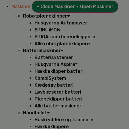
Maskiner
Close Maskiner
Open Maskiner
Robotplæneklipper
Husqvarna Automower
STIHL iMOW
STIGA robotplæneklippere
Alle robotplæneklippere
Batterimaskiner
Batterisystemer
Husqvarna Aspire™
Hækkeklipper batteri
KombiSystem
Kædesav batteri
Løvblæserer batteri
Plæneklipper batteri
Alle batterimaskiner
Håndholdt
Buskryddere og trimmere
Hækkeklippere