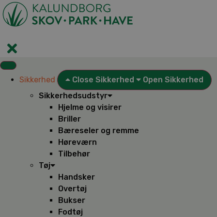
Videre
til
indhold
Sikkerhed
Close Sikkerhed
Open Sikkerhed
Sikkerhedsudstyr
Hjelme og visirer
Briller
Bæreseler og remme
Høreværn
Tilbehør
Tøj
Handsker
Overtøj
Bukser
Fodtøj