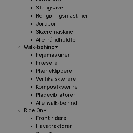
Stangsave
Rengøringsmaskiner
Jordbor
Skæremaskiner
Alle håndholdte
Walk-behind
Fejemaskiner
Fræsere
Plæneklippere
Vertikalskærere
Kompostkværne
Pladevibratorer
Alle Walk-behind
Ride On
Front ridere
Havetraktorer