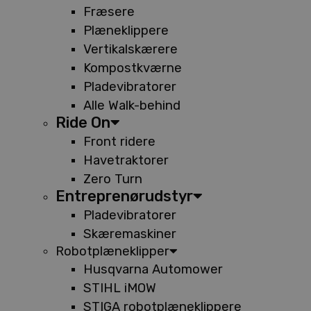
Fræsere
Plæneklippere
Vertikalskærere
Kompostkværne
Pladevibratorer
Alle Walk-behind
Ride On
Front ridere
Havetraktorer
Zero Turn
Entreprenørudstyr
Pladevibratorer
Skæremaskiner
Robotplæneklipper
Husqvarna Automower
STIHL iMOW
STIGA robotplæneklippere