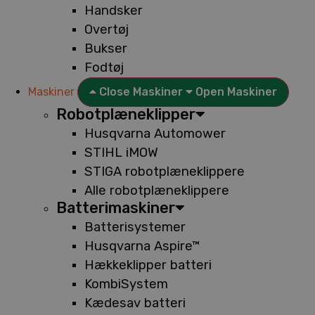
Handsker
Overtøj
Bukser
Fodtøj
Maskiner
Close Maskiner
Open Maskiner
Robotplæneklipper
Husqvarna Automower
STIHL iMOW
STIGA robotplæneklippere
Alle robotplæneklippere
Batterimaskiner
Batterisystemer
Husqvarna Aspire™
Hækkeklipper batteri
KombiSystem
Kædesav batteri