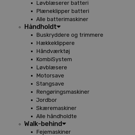
Løvblæserer batteri
Plæneklipper batteri
Alle batterimaskiner
Håndholdt
Buskryddere og trimmere
Hækkeklippere
Håndværktøj
KombiSystem
Løvblæsere
Motorsave
Stangsave
Rengøringsmaskiner
Jordbor
Skæremaskiner
Alle håndholdte
Walk-behind
Fejemaskiner