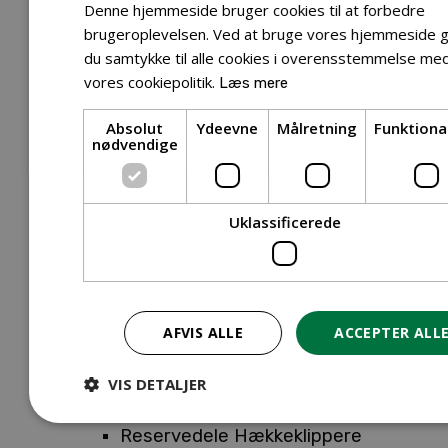
Tilbehør Entreprenørudstyr
Denne hjemmeside bruger cookies til at forbedre
Tilbehør Havetraktor
brugeroplevelsen. Ved at bruge vores hjemmeside g
du samtykke til alle cookies i overensstemmelse me
Tilbehør Hækkeklippere
vores cookiepolitik.
Læs mere
Tilbehør Motorsav
Tilbehør Kæder
Absolut
Ydeevne
Målretning
Funktiona
Tilbehør Sværd
nødvendige
Tilbehør Rengøringsmaskiner
Tilbehør Rider
Tilbehør Robotplæneklipper
Uklassificerede
Tilbehør Walk Behind
Reservedele
Reservedele Buskryddere
Reservedele Løvblæsere
AFVIS ALLE
ACCEPTER ALL
Reservedele Motorsave
Reservedele Plæneklippere
VIS DETALJER
Reservedele Robotplæneklippere
Reservedele Hækkeklippere