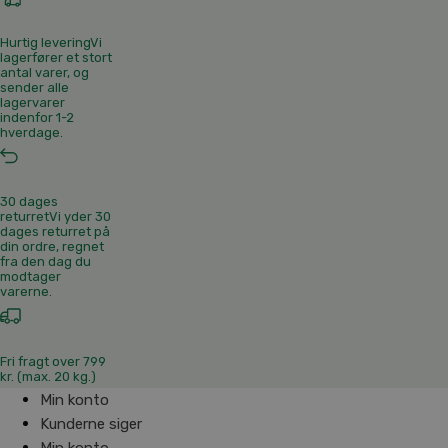
Hurtig levering
Vi
lagerfører et stort
antal varer, og
sender alle
lagervarer
indenfor 1-2
hverdage.
30 dages
returret
Vi yder 30
dages returret på
din ordre, regnet
fra den dag du
modtager
varerne.
Fri fragt over 799
kr. (max. 20 kg.)
Min konto
Kunderne siger
Min konto