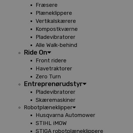
Fræsere
Plæneklippere
Vertikalskærere
Kompostkværne
Pladevibratorer
Alle Walk-behind
Ride On
Front ridere
Havetraktorer
Zero Turn
Entreprenørudstyr
Pladevibratorer
Skæremaskiner
Robotplæneklipper
Husqvarna Automower
STIHL iMOW
STIGA robotplæneklippere