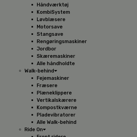
Håndværktøj
KombiSystem
Løvblæsere
Motorsave
Stangsave
Rengøringsmaskiner
Jordbor
Skæremaskiner
Alle håndholdte
Walk-behind
Fejemaskiner
Fræsere
Plæneklippere
Vertikalskærere
Kompostkværne
Pladevibratorer
Alle Walk-behind
Ride On
Front ridere