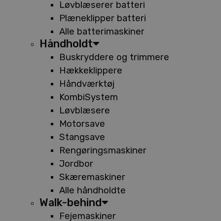
Løvblæserer batteri
Plæneklipper batteri
Alle batterimaskiner
Håndholdt
Buskryddere og trimmere
Hækkeklippere
Håndværktøj
KombiSystem
Løvblæsere
Motorsave
Stangsave
Rengøringsmaskiner
Jordbor
Skæremaskiner
Alle håndholdte
Walk-behind
Fejemaskiner