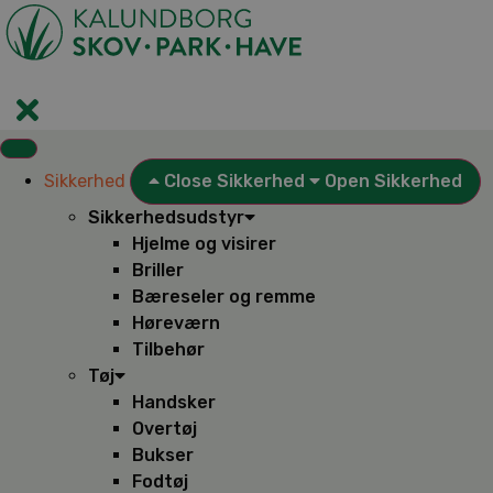
Videre
til
indhold
Sikkerhed
Close Sikkerhed
Open Sikkerhed
Sikkerhedsudstyr
Hjelme og visirer
Briller
Bæreseler og remme
Høreværn
Tilbehør
Tøj
Handsker
Overtøj
Bukser
Fodtøj