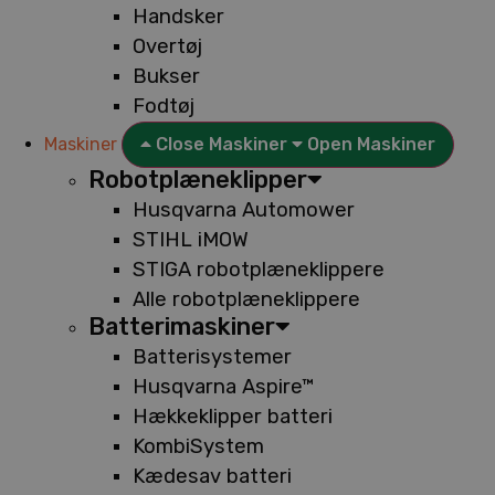
Handsker
Overtøj
Bukser
Fodtøj
Maskiner
Close Maskiner
Open Maskiner
Robotplæneklipper
Husqvarna Automower
STIHL iMOW
STIGA robotplæneklippere
Alle robotplæneklippere
Batterimaskiner
Batterisystemer
Husqvarna Aspire™
Hækkeklipper batteri
KombiSystem
Kædesav batteri