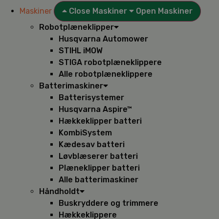
Maskiner
Close Maskiner
Open Maskiner
Robotplæneklipper
Husqvarna Automower
STIHL iMOW
STIGA robotplæneklippere
Alle robotplæneklippere
Batterimaskiner
Batterisystemer
Husqvarna Aspire™
Hækkeklipper batteri
KombiSystem
Kædesav batteri
Løvblæserer batteri
Plæneklipper batteri
Alle batterimaskiner
Håndholdt
Buskryddere og trimmere
Hækkeklippere