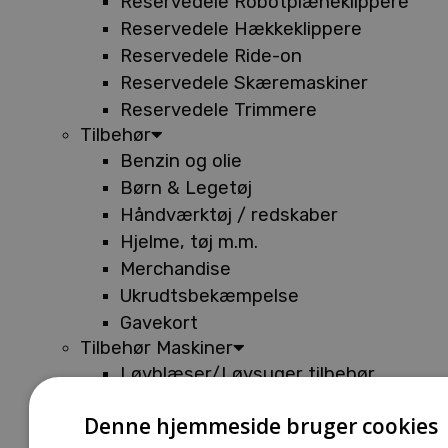
Reservedele Robotplæneklippere
Reservedele Hækkeklippere
Reservedele Ride-on
Reservedele Skæremaskiner
Reservedele Trimmere
Tilbehør
Benzin og olie
Børn & Legetøj
Håndværktøj / redskaber
Hjelme, tøj m.m.
Merchandise
Ukrudtsbekæmpelse
Gavekort
Tilbehør Maskiner
Løvblæser/Løvsuger tilbehør
Tilbehør Batterimaskiner
Denne hjemmeside bruger cookies
Tilbehør Buskryddere og Trimmere