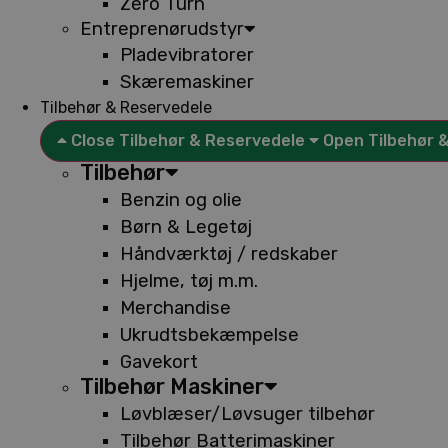
Zero Turn
Entreprenørudstyr
Pladevibratorer
Skæremaskiner
Tilbehør & Reservedele
Close Tilbehør & Reservedele
Open Tilbehør 
Tilbehør
Benzin og olie
Børn & Legetøj
Håndværktøj / redskaber
Hjelme, tøj m.m.
Merchandise
Ukrudtsbekæmpelse
Gavekort
Tilbehør Maskiner
Løvblæser/Løvsuger tilbehør
Tilbehør Batterimaskiner