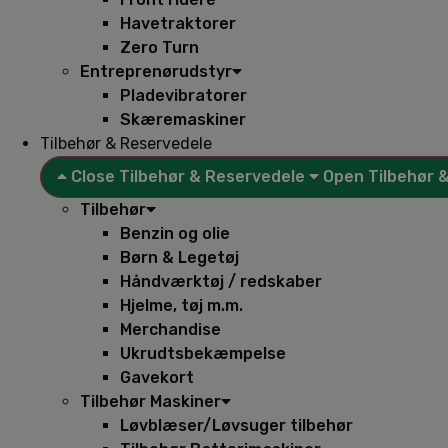
Havetraktorer
Zero Turn
Entreprenørudstyr
Pladevibratorer
Skæremaskiner
Tilbehør & Reservedele
Close Tilbehør & Reservedele
Open Tilbehør 
Tilbehør
Benzin og olie
Børn & Legetøj
Håndværktøj / redskaber
Hjelme, tøj m.m.
Merchandise
Ukrudtsbekæmpelse
Gavekort
Tilbehør Maskiner
Løvblæser/Løvsuger tilbehør