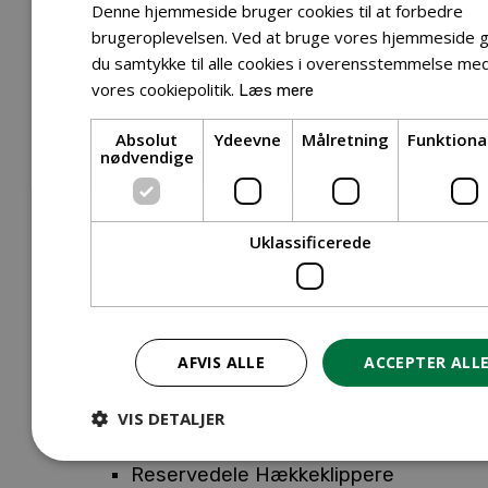
Tilbehør Entreprenørudstyr
Denne hjemmeside bruger cookies til at forbedre
Tilbehør Havetraktor
brugeroplevelsen. Ved at bruge vores hjemmeside g
du samtykke til alle cookies i overensstemmelse me
Tilbehør Hækkeklippere
vores cookiepolitik.
Læs mere
Tilbehør Motorsav
Tilbehør Kæder
Absolut
Ydeevne
Målretning
Funktiona
Tilbehør Sværd
nødvendige
Tilbehør Rengøringsmaskiner
Tilbehør Rider
Tilbehør Robotplæneklipper
Uklassificerede
Tilbehør Walk Behind
Reservedele
Reservedele Buskryddere
Reservedele Løvblæsere
AFVIS ALLE
ACCEPTER ALL
Reservedele Motorsave
Reservedele Plæneklippere
VIS DETALJER
Reservedele Robotplæneklippere
Reservedele Hækkeklippere