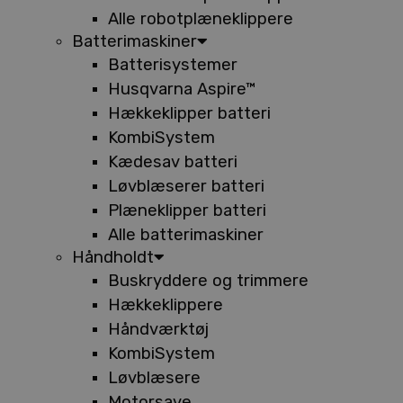
Alle robotplæneklippere
Batterimaskiner
Batterisystemer
Husqvarna Aspire™
Hækkeklipper batteri
KombiSystem
Kædesav batteri
Løvblæserer batteri
Plæneklipper batteri
Alle batterimaskiner
Håndholdt
Buskryddere og trimmere
Hækkeklippere
Håndværktøj
KombiSystem
Løvblæsere
Motorsave