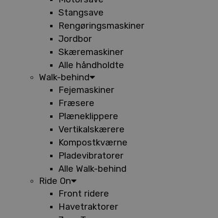
Stangsave
Rengøringsmaskiner
Jordbor
Skæremaskiner
Alle håndholdte
Walk-behind
Fejemaskiner
Fræsere
Plæneklippere
Vertikalskærere
Kompostkværne
Pladevibratorer
Alle Walk-behind
Ride On
Front ridere
Havetraktorer