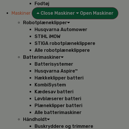
Fodtøj
Maskiner
Close Maskiner
Open Maskiner
Robotplæneklipper
Husqvarna Automower
STIHL iMOW
STIGA robotplæneklippere
Alle robotplæneklippere
Batterimaskiner
Batterisystemer
Husqvarna Aspire™
Hækkeklipper batteri
KombiSystem
Kædesav batteri
Løvblæserer batteri
Plæneklipper batteri
Alle batterimaskiner
Håndholdt
Buskryddere og trimmere