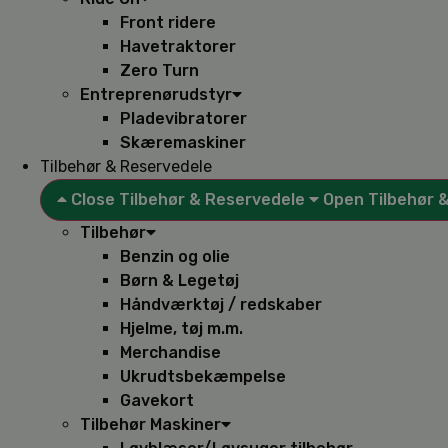
Front ridere
Havetraktorer
Zero Turn
Entreprenørudstyr
Pladevibratorer
Skæremaskiner
Tilbehør & Reservedele
Close Tilbehør & Reservedele
Open Tilbehør 
Tilbehør
Benzin og olie
Børn & Legetøj
Håndværktøj / redskaber
Hjelme, tøj m.m.
Merchandise
Ukrudtsbekæmpelse
Gavekort
Tilbehør Maskiner