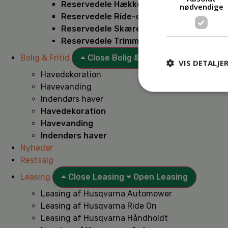
Reservedele Hækkeklippere
nødvendige
Reservedele Ride-on
Reservedele Skæremaskiner
Reservedele Trimmere
Bolig & Fritid
Close Bolig & Fritid
Open Bolig & F
VIS DETALJE
Havedekoration
Havevanding
Indendørs haver
Havedekoration
Havevanding
Indendørs haver
Nyheder
Restsalg
Leasing
Close Leasing
Open Leasing
Leasing af Husqvarna Automower
Leasing af Husqvarna Ride On
Leasing af Husqvarna Håndholdt