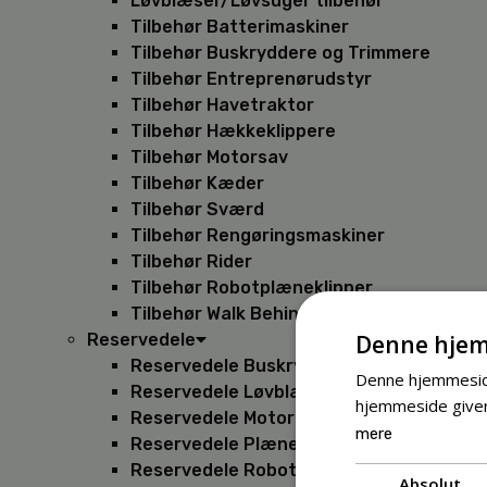
Løvblæser/Løvsuger tilbehør
Tilbehør Batterimaskiner
Tilbehør Buskryddere og Trimmere
Tilbehør Entreprenørudstyr
Tilbehør Havetraktor
Tilbehør Hækkeklippere
Tilbehør Motorsav
Tilbehør Kæder
Tilbehør Sværd
Tilbehør Rengøringsmaskiner
Tilbehør Rider
Tilbehør Robotplæneklipper
Tilbehør Walk Behind
Denne hjem
Reservedele
Reservedele Buskryddere
Denne hjemmeside
Reservedele Løvblæsere
hjemmeside giver
Reservedele Motorsave
mere
Reservedele Plæneklippere
Reservedele Robotplæneklippere
Absolut