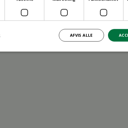
ritid
R
AFVIS ALLE
ACC