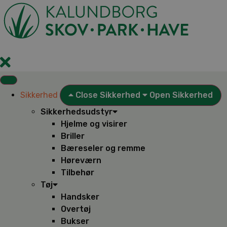
Videre
til
indhold
Sikkerhed
Close Sikkerhed
Open Sikkerhed
Sikkerhedsudstyr
Hjelme og visirer
Briller
Bæreseler og remme
Høreværn
Tilbehør
Tøj
Handsker
Overtøj
Bukser