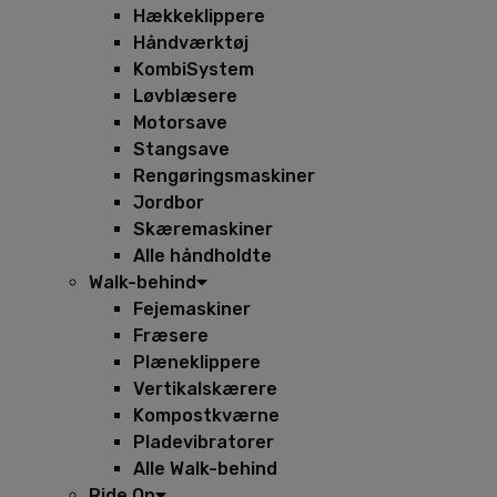
Hækkeklippere
Håndværktøj
KombiSystem
Løvblæsere
Motorsave
Stangsave
Rengøringsmaskiner
Jordbor
Skæremaskiner
Alle håndholdte
Walk-behind
Fejemaskiner
Fræsere
Plæneklippere
Vertikalskærere
Kompostkværne
Pladevibratorer
Alle Walk-behind
Ride On