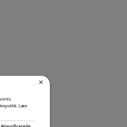
×
 vores
iepolitik.
Læs
Uklassificerede