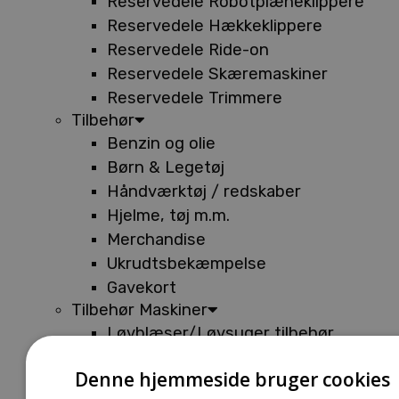
Reservedele Robotplæneklippere
Reservedele Hækkeklippere
Reservedele Ride-on
Reservedele Skæremaskiner
Reservedele Trimmere
Tilbehør
Benzin og olie
Børn & Legetøj
Håndværktøj / redskaber
Hjelme, tøj m.m.
Merchandise
Ukrudtsbekæmpelse
Gavekort
Tilbehør Maskiner
Løvblæser/Løvsuger tilbehør
Tilbehør Batterimaskiner
Denne hjemmeside bruger cookies
Tilbehør Buskryddere og Trimmere