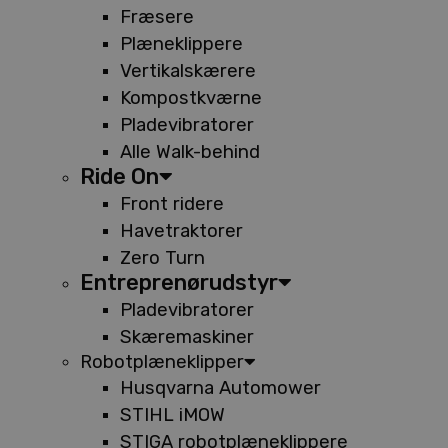
Fræsere
Plæneklippere
Vertikalskærere
Kompostkværne
Pladevibratorer
Alle Walk-behind
Ride On
Front ridere
Havetraktorer
Zero Turn
Entreprenørudstyr
Pladevibratorer
Skæremaskiner
Robotplæneklipper
Husqvarna Automower
STIHL iMOW
STIGA robotplæneklippere