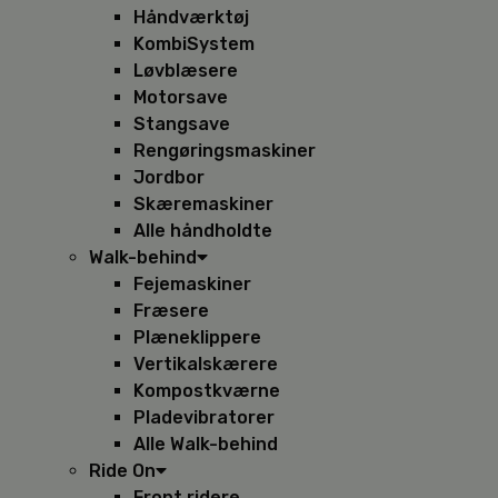
Håndværktøj
KombiSystem
Løvblæsere
Motorsave
Stangsave
Rengøringsmaskiner
Jordbor
Skæremaskiner
Alle håndholdte
Walk-behind
Fejemaskiner
Fræsere
Plæneklippere
Vertikalskærere
Kompostkværne
Pladevibratorer
Alle Walk-behind
Ride On
Front ridere