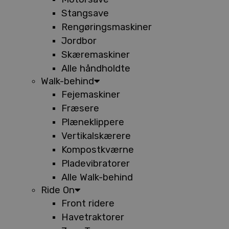
Stangsave
Rengøringsmaskiner
Jordbor
Skæremaskiner
Alle håndholdte
Walk-behind
Fejemaskiner
Fræsere
Plæneklippere
Vertikalskærere
Kompostkværne
Pladevibratorer
Alle Walk-behind
Ride On
Front ridere
Havetraktorer