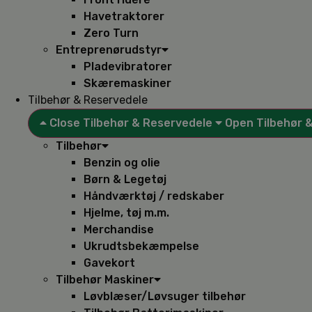
Havetraktorer
Zero Turn
Entreprenørudstyr
Pladevibratorer
Skæremaskiner
Tilbehør & Reservedele
Close Tilbehør & Reservedele
Open Tilbehør 
Tilbehør
Benzin og olie
Børn & Legetøj
Håndværktøj / redskaber
Hjelme, tøj m.m.
Merchandise
Ukrudtsbekæmpelse
Gavekort
Tilbehør Maskiner
Løvblæser/Løvsuger tilbehør