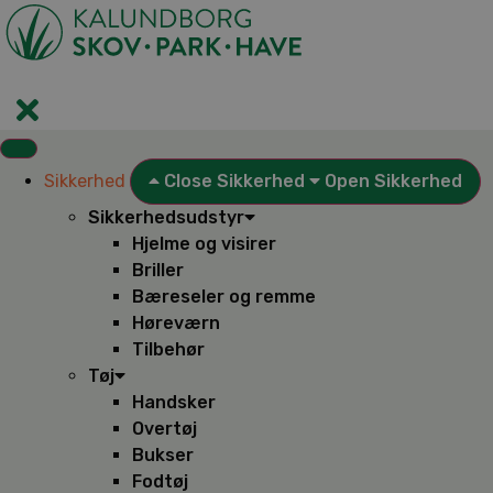
Videre
til
indhold
Sikkerhed
Close Sikkerhed
Open Sikkerhed
Sikkerhedsudstyr
Hjelme og visirer
Briller
Bæreseler og remme
Høreværn
Tilbehør
Tøj
Handsker
Overtøj
Bukser
Fodtøj