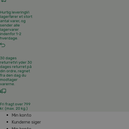
Hurtig levering
Vi
lagerfører et stort
antal varer, og
sender alle
lagervarer
indenfor 1-2
hverdage.
30 dages
returret
Vi yder 30
dages returret på
din ordre, regnet
fra den dag du
modtager
varerne.
Fri fragt over 799
kr. (max. 20 kg.)
Min konto
Kunderne siger
Min konto