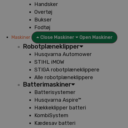
Handsker
Overtøj
Bukser
Fodtøj
Maskiner
Close Maskiner
Open Maskiner
Robotplæneklipper
Husqvarna Automower
STIHL iMOW
STIGA robotplæneklippere
Alle robotplæneklippere
Batterimaskiner
Batterisystemer
Husqvarna Aspire™
Hækkeklipper batteri
KombiSystem
Kædesav batteri