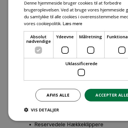
Tilbehør Entreprenørudstyr
Denne hjemmeside bruger cookies til at forbedre
Tilbehør Havetraktor
brugeroplevelsen. Ved at bruge vores hjemmeside g
du samtykke til alle cookies i overensstemmelse me
Tilbehør Hækkeklippere
vores cookiepolitik.
Læs mere
Tilbehør Motorsav
Tilbehør Kæder
Absolut
Ydeevne
Målretning
Funktiona
Tilbehør Sværd
nødvendige
Tilbehør Rengøringsmaskiner
Tilbehør Rider
Tilbehør Robotplæneklipper
Uklassificerede
Tilbehør Walk Behind
Reservedele
Reservedele Buskryddere
Reservedele Løvblæsere
AFVIS ALLE
ACCEPTER ALL
Reservedele Motorsave
Reservedele Plæneklippere
VIS DETALJER
Reservedele Robotplæneklippere
Reservedele Hækkeklippere