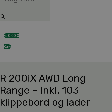
×
kr.
0,00
0
Kurv
R 200iX AWD Long
Range – inkl. 103
klippebord og lader