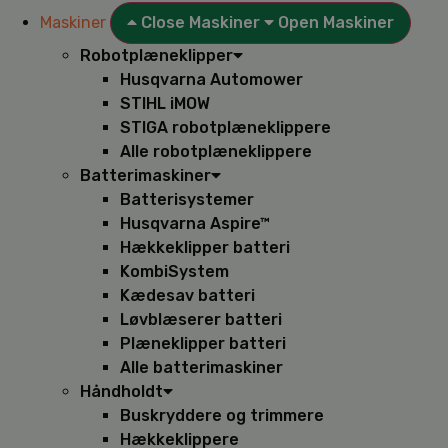
Maskiner
Close Maskiner
Open Maskiner
Robotplæneklipper
Husqvarna Automower
STIHL iMOW
STIGA robotplæneklippere
Alle robotplæneklippere
Batterimaskiner
Batterisystemer
Husqvarna Aspire™
Hækkeklipper batteri
KombiSystem
Kædesav batteri
Løvblæserer batteri
Plæneklipper batteri
Alle batterimaskiner
Håndholdt
Buskryddere og trimmere
Hækkeklippere