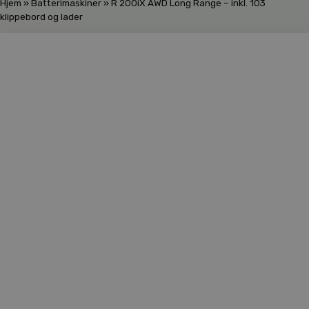
Hjem
»
Batterimaskiner
»
R 200iX AWD Long Range – inkl. 103
klippebord og lader