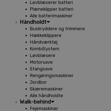
Løvblæserer batteri
Plæneklipper batteri
Alle batterimaskiner
Håndholdt
Buskryddere og trimmere
Hækkeklippere
Håndværktøj
KombiSystem
Løvblæsere
Motorsave
Stangsave
Rengøringsmaskiner
Jordbor
Skæremaskiner
Alle håndholdte
Walk-behind
Fejemaskiner