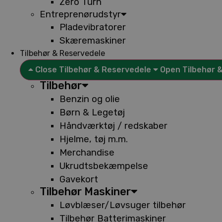
Zero Turn
Entreprenørudstyr
Pladevibratorer
Skæremaskiner
Tilbehør & Reservedele
Close Tilbehør & Reservedele
Open Tilbehør 
Tilbehør
Benzin og olie
Børn & Legetøj
Håndværktøj / redskaber
Hjelme, tøj m.m.
Merchandise
Ukrudtsbekæmpelse
Gavekort
Tilbehør Maskiner
Løvblæser/Løvsuger tilbehør
Tilbehør Batterimaskiner