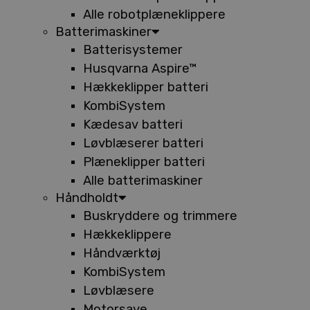
Alle robotplæneklippere
Batterimaskiner
Batterisystemer
Husqvarna Aspire™
Hækkeklipper batteri
KombiSystem
Kædesav batteri
Løvblæserer batteri
Plæneklipper batteri
Alle batterimaskiner
Håndholdt
Buskryddere og trimmere
Hækkeklippere
Håndværktøj
KombiSystem
Løvblæsere
Motorsave