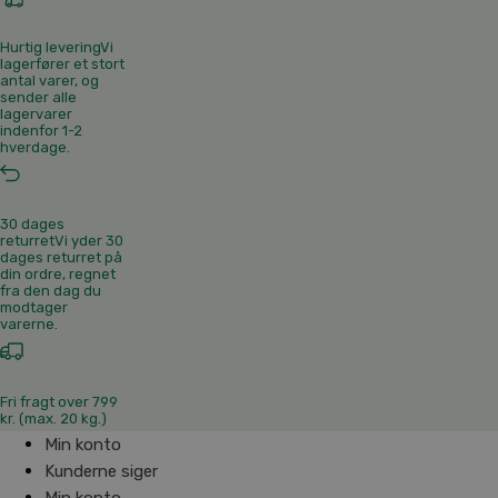
Hurtig levering
Vi
lagerfører et stort
antal varer, og
sender alle
lagervarer
indenfor 1-2
hverdage.
30 dages
returret
Vi yder 30
dages returret på
din ordre, regnet
fra den dag du
modtager
varerne.
Fri fragt over 799
kr. (max. 20 kg.)
Min konto
Kunderne siger
Min konto