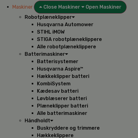
Maskiner
Close Maskiner
Open Maskiner
Robotplæneklipper
Husqvarna Automower
STIHL iMOW
STIGA robotplæneklippere
Alle robotplæneklippere
Batterimaskiner
Batterisystemer
Husqvarna Aspire™
Hækkeklipper batteri
KombiSystem
Kædesav batteri
Løvblæserer batteri
Plæneklipper batteri
Alle batterimaskiner
Håndholdt
Buskryddere og trimmere
Hækkeklippere