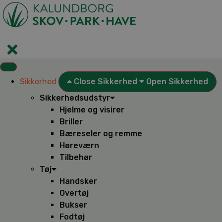
Videre
til
indhold
Sikkerhed
Close Sikkerhed
Open Sikkerhed
Sikkerhedsudstyr
Hjelme og visirer
Briller
Bæreseler og remme
Høreværn
Tilbehør
Tøj
Handsker
Overtøj
Bukser
Fodtøj