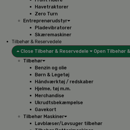
Havetraktorer
Zero Turn
Entreprenørudstyr
Pladevibratorer
Skæremaskiner
Tilbehør & Reservedele
Close Tilbehør & Reservedele
Open Tilbehør 
Tilbehør
Benzin og olie
Børn & Legetøj
Håndværktøj / redskaber
Hjelme, tøj m.m.
Merchandise
Ukrudtsbekæmpelse
Gavekort
Tilbehør Maskiner
Løvblæser/Løvsuger tilbehør