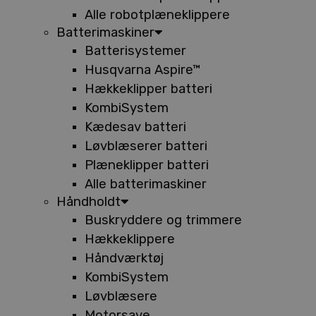
Alle robotplæneklippere
Batterimaskiner
Batterisystemer
Husqvarna Aspire™
Hækkeklipper batteri
KombiSystem
Kædesav batteri
Løvblæserer batteri
Plæneklipper batteri
Alle batterimaskiner
Håndholdt
Buskryddere og trimmere
Hækkeklippere
Håndværktøj
KombiSystem
Løvblæsere
Motorsave