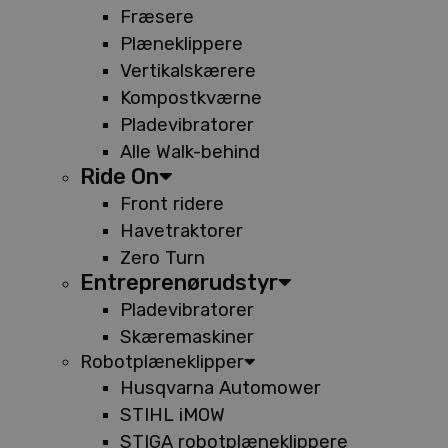
Fræsere
Plæneklippere
Vertikalskærere
Kompostkværne
Pladevibratorer
Alle Walk-behind
Ride On
Front ridere
Havetraktorer
Zero Turn
Entreprenørudstyr
Pladevibratorer
Skæremaskiner
Robotplæneklipper
Husqvarna Automower
STIHL iMOW
STIGA robotplæneklippere