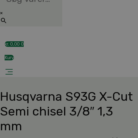
×
kr.
0,00
0
Kurv
Husqvarna S93G X-Cut
Semi chisel 3/8″ 1,3
mm