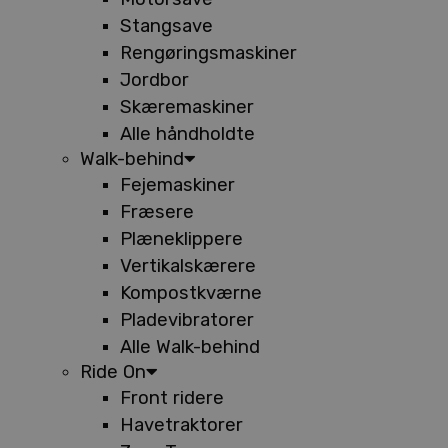
Stangsave
Rengøringsmaskiner
Jordbor
Skæremaskiner
Alle håndholdte
Walk-behind
Fejemaskiner
Fræsere
Plæneklippere
Vertikalskærere
Kompostkværne
Pladevibratorer
Alle Walk-behind
Ride On
Front ridere
Havetraktorer