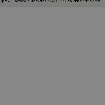
Hjem
»
Husqvarna
»
Husqvarna S93G X-Cut Semi chisel 3/8″ 1,3 mm