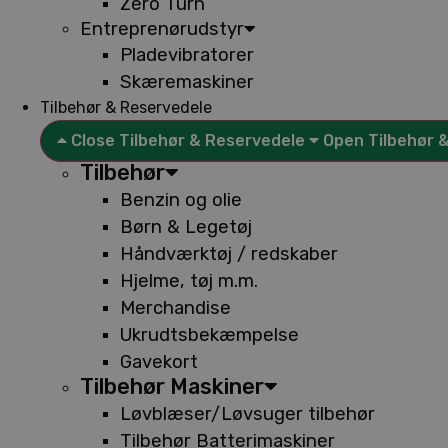
Zero Turn
Entreprenørudstyr
Pladevibratorer
Skæremaskiner
Tilbehør & Reservedele
Close Tilbehør & Reservedele
Open Tilbehør 
Tilbehør
Benzin og olie
Børn & Legetøj
Håndværktøj / redskaber
Hjelme, tøj m.m.
Merchandise
Ukrudtsbekæmpelse
Gavekort
Tilbehør Maskiner
Løvblæser/Løvsuger tilbehør
Tilbehør Batterimaskiner