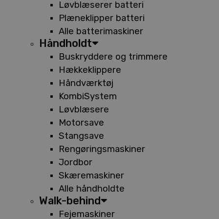
Løvblæserer batteri
Plæneklipper batteri
Alle batterimaskiner
Håndholdt
Buskryddere og trimmere
Hækkeklippere
Håndværktøj
KombiSystem
Løvblæsere
Motorsave
Stangsave
Rengøringsmaskiner
Jordbor
Skæremaskiner
Alle håndholdte
Walk-behind
Fejemaskiner