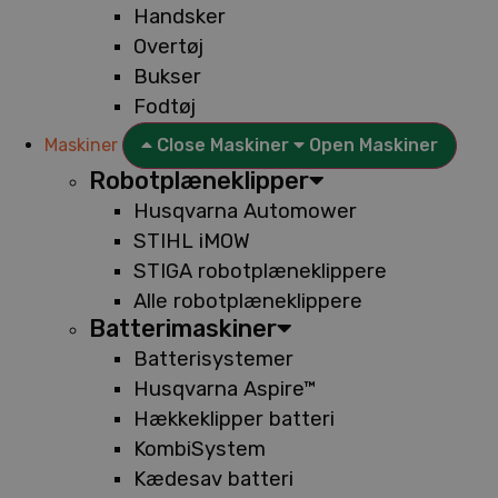
Handsker
Overtøj
Bukser
Fodtøj
Maskiner
Close Maskiner
Open Maskiner
Robotplæneklipper
Husqvarna Automower
STIHL iMOW
STIGA robotplæneklippere
Alle robotplæneklippere
Batterimaskiner
Batterisystemer
Husqvarna Aspire™
Hækkeklipper batteri
KombiSystem
Kædesav batteri