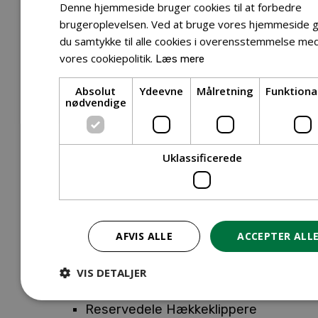
Tilbehør Entreprenørudstyr
Denne hjemmeside bruger cookies til at forbedre
Tilbehør Havetraktor
brugeroplevelsen. Ved at bruge vores hjemmeside g
du samtykke til alle cookies i overensstemmelse me
Tilbehør Hækkeklippere
vores cookiepolitik.
Læs mere
Tilbehør Motorsav
Tilbehør Kæder
Absolut
Ydeevne
Målretning
Funktiona
Tilbehør Sværd
nødvendige
Tilbehør Rengøringsmaskiner
Tilbehør Rider
Tilbehør Robotplæneklipper
Uklassificerede
Tilbehør Walk Behind
Reservedele
Reservedele Buskryddere
Reservedele Løvblæsere
AFVIS ALLE
ACCEPTER ALL
Reservedele Motorsave
Reservedele Plæneklippere
VIS DETALJER
Reservedele Robotplæneklippere
Reservedele Hækkeklippere