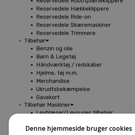
Reservedele Robotplæneklippere
Reservedele Hækkeklippere
Reservedele Ride-on
Reservedele Skæremaskiner
Reservedele Trimmere
Tilbehør
Benzin og olie
Børn & Legetøj
Håndværktøj / redskaber
Hjelme, tøj m.m.
Merchandise
Ukrudtsbekæmpelse
Gavekort
Tilbehør Maskiner
Løvblæser/Løvsuger tilbehør
Tilbehør Batterimaskiner
Denne hjemmeside bruger cookies
Tilbehør Buskryddere og Trimmere