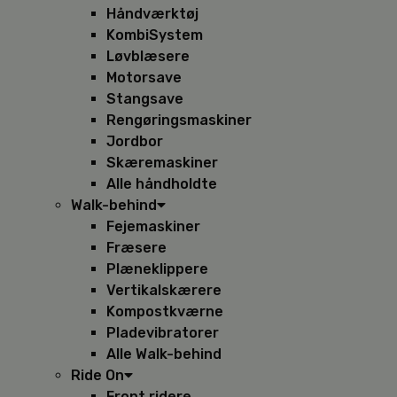
Håndværktøj
KombiSystem
Løvblæsere
Motorsave
Stangsave
Rengøringsmaskiner
Jordbor
Skæremaskiner
Alle håndholdte
Walk-behind
Fejemaskiner
Fræsere
Plæneklippere
Vertikalskærere
Kompostkværne
Pladevibratorer
Alle Walk-behind
Ride On
Front ridere