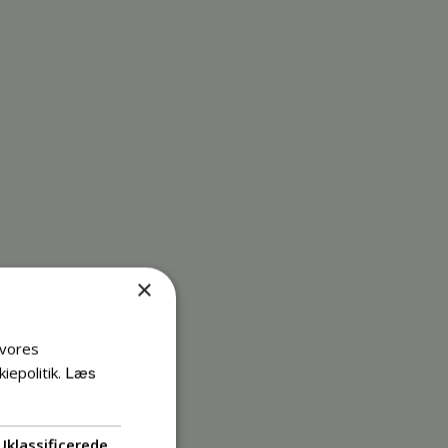
×
 vores
iepolitik.
Læs
Uklassificerede