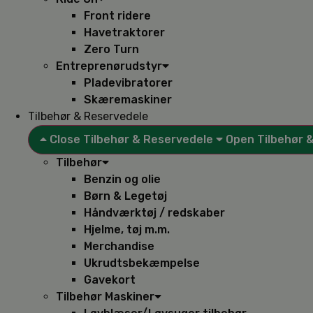
Front ridere
Havetraktorer
Zero Turn
Entreprenørudstyr
Pladevibratorer
Skæremaskiner
Tilbehør & Reservedele
Close Tilbehør & Reservedele
Open Tilbehør 
Tilbehør
Benzin og olie
Børn & Legetøj
Håndværktøj / redskaber
Hjelme, tøj m.m.
Merchandise
Ukrudtsbekæmpelse
Gavekort
Tilbehør Maskiner