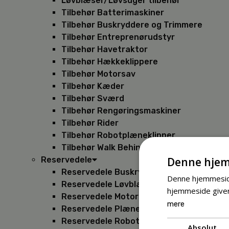
Løvblæser/Løvsuger tilbehør
Tilbehør Batterimaskiner
Tilbehør Buskryddere og Trimmere
Tilbehør Entreprenørudstyr
Tilbehør Havetraktor
Tilbehør Hækkeklippere
Tilbehør Motorsav
Tilbehør Kæder
Tilbehør Sværd
Tilbehør Rengøringsmaskiner
Tilbehør Rider
Tilbehør Robotplæneklipper
Tilbehør Walk Behind
Denne hjem
Reservedele
Reservedele Buskryddere
Denne hjemmeside
Reservedele Løvblæsere
hjemmeside giver
Reservedele Motorsave
mere
Reservedele Plæneklippere
Reservedele Robotplæneklippere
Absolut