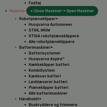
Fodtøj
Maskiner
Close Maskiner
Open Maskiner
Robotplæneklipper
Husqvarna Automower
STIHL iMOW
STIGA robotplæneklippere
Alle robotplæneklippere
Batterimaskiner
Batterisystemer
Husqvarna Aspire™
Hækkeklipper batteri
KombiSystem
Kædesav batteri
Løvblæserer batteri
Plæneklipper batteri
Alle batterimaskiner
Håndholdt
Buskryddere og trimmere