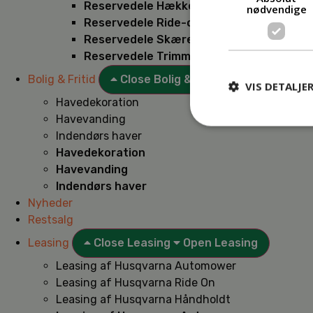
Reservedele Hækkeklippere
nødvendige
Reservedele Ride-on
Reservedele Skæremaskiner
Reservedele Trimmere
Bolig & Fritid
Close Bolig & Fritid
Open Bolig & F
VIS DETALJE
Havedekoration
Havevanding
Indendørs haver
Havedekoration
Havevanding
Indendørs haver
Nyheder
Restsalg
Leasing
Close Leasing
Open Leasing
Leasing af Husqvarna Automower
Leasing af Husqvarna Ride On
Leasing af Husqvarna Håndholdt