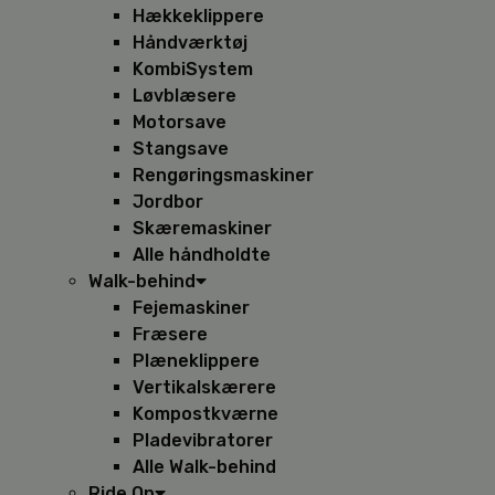
Hækkeklippere
Håndværktøj
KombiSystem
Løvblæsere
Motorsave
Stangsave
Rengøringsmaskiner
Jordbor
Skæremaskiner
Alle håndholdte
Walk-behind
Fejemaskiner
Fræsere
Plæneklippere
Vertikalskærere
Kompostkværne
Pladevibratorer
Alle Walk-behind
Ride On