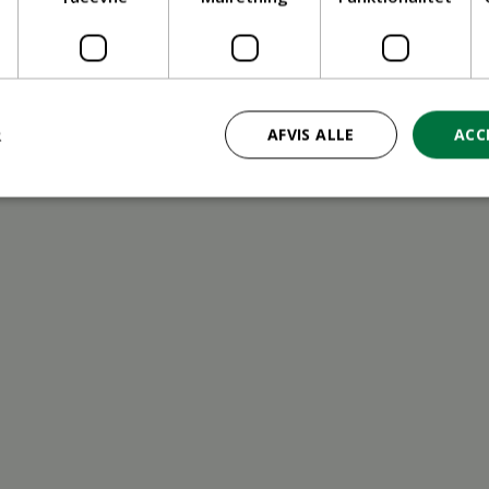
ritid
R
AFVIS ALLE
ACC