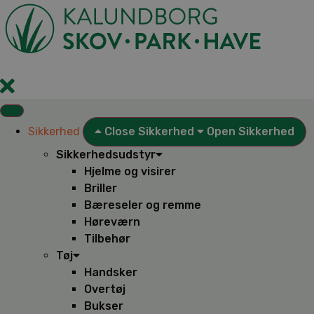
Videre
til
indhold
Sikkerhed
Close Sikkerhed
Open Sikkerhed
Sikkerhedsudstyr
Hjelme og visirer
Briller
Bæreseler og remme
Høreværn
Tilbehør
Tøj
Handsker
Overtøj
Bukser