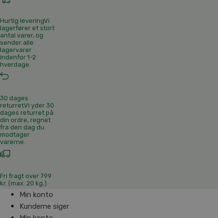
Hurtig levering
Vi
lagerfører et stort
antal varer, og
sender alle
lagervarer
indenfor 1-2
hverdage.
30 dages
returret
Vi yder 30
dages returret på
din ordre, regnet
fra den dag du
modtager
varerne.
Fri fragt over 799
kr. (max. 20 kg.)
Min konto
Kunderne siger
Min konto