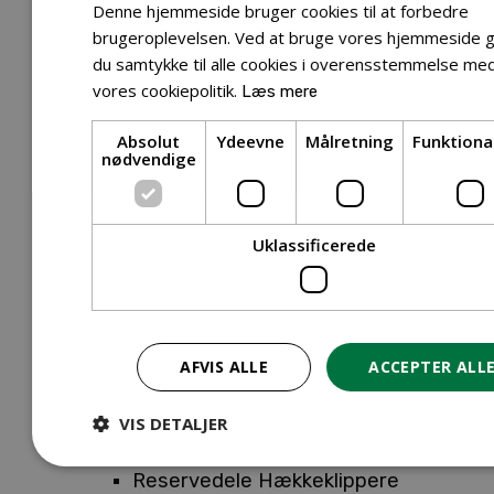
Tilbehør Entreprenørudstyr
Denne hjemmeside bruger cookies til at forbedre
Tilbehør Havetraktor
brugeroplevelsen. Ved at bruge vores hjemmeside g
du samtykke til alle cookies i overensstemmelse me
Tilbehør Hækkeklippere
vores cookiepolitik.
Læs mere
Tilbehør Motorsav
Tilbehør Kæder
Absolut
Ydeevne
Målretning
Funktiona
Tilbehør Sværd
nødvendige
Tilbehør Rengøringsmaskiner
Tilbehør Rider
Tilbehør Robotplæneklipper
Uklassificerede
Tilbehør Walk Behind
Reservedele
Reservedele Buskryddere
Reservedele Løvblæsere
AFVIS ALLE
ACCEPTER ALL
Reservedele Motorsave
Reservedele Plæneklippere
VIS DETALJER
Reservedele Robotplæneklippere
Reservedele Hækkeklippere