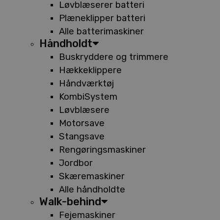
Løvblæserer batteri
Plæneklipper batteri
Alle batterimaskiner
Håndholdt
Buskryddere og trimmere
Hækkeklippere
Håndværktøj
KombiSystem
Løvblæsere
Motorsave
Stangsave
Rengøringsmaskiner
Jordbor
Skæremaskiner
Alle håndholdte
Walk-behind
Fejemaskiner