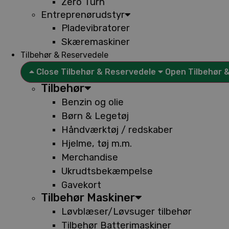
Zero Turn
Entreprenørudstyr
Pladevibratorer
Skæremaskiner
Tilbehør & Reservedele
Close Tilbehør & Reservedele
Open Tilbehør 
Tilbehør
Benzin og olie
Børn & Legetøj
Håndværktøj / redskaber
Hjelme, tøj m.m.
Merchandise
Ukrudtsbekæmpelse
Gavekort
Tilbehør Maskiner
Løvblæser/Løvsuger tilbehør
Tilbehør Batterimaskiner