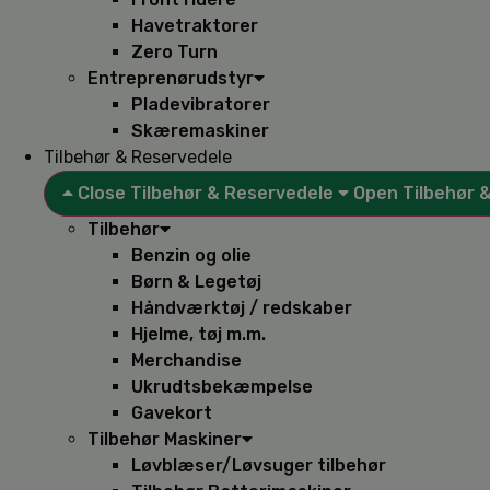
Havetraktorer
Zero Turn
Entreprenørudstyr
Pladevibratorer
Skæremaskiner
Tilbehør & Reservedele
Close Tilbehør & Reservedele
Open Tilbehør 
Tilbehør
Benzin og olie
Børn & Legetøj
Håndværktøj / redskaber
Hjelme, tøj m.m.
Merchandise
Ukrudtsbekæmpelse
Gavekort
Tilbehør Maskiner
Løvblæser/Løvsuger tilbehør