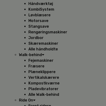
Håndværktøj
KombiSystem
Løvblæsere
Motorsave
Stangsave
Rengøringsmaskiner
Jordbor
Skæremaskiner
Alle håndholdte
Walk-behind
Fejemaskiner
Fræsere
Plæneklippere
Vertikalskærere
Kompostkværne
Pladevibratorer
Alle Walk-behind
Ride On
Front ridere