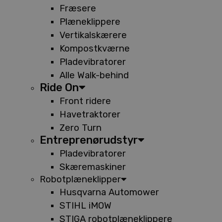
Fræsere
Plæneklippere
Vertikalskærere
Kompostkværne
Pladevibratorer
Alle Walk-behind
Ride On
Front ridere
Havetraktorer
Zero Turn
Entreprenørudstyr
Pladevibratorer
Skæremaskiner
Robotplæneklipper
Husqvarna Automower
STIHL iMOW
STIGA robotplæneklippere