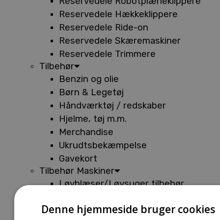
Reservedele Robotplæneklippere
Reservedele Hækkeklippere
Reservedele Ride-on
Reservedele Skæremaskiner
Reservedele Trimmere
Tilbehør
Benzin og olie
Børn & Legetøj
Håndværktøj / redskaber
Hjelme, tøj m.m.
Merchandise
Ukrudtsbekæmpelse
Gavekort
Tilbehør Maskiner
Løvblæser/Løvsuger tilbehør
Tilbehør Batterimaskiner
Denne hjemmeside bruger cookies
Tilbehør Buskryddere og Trimmere