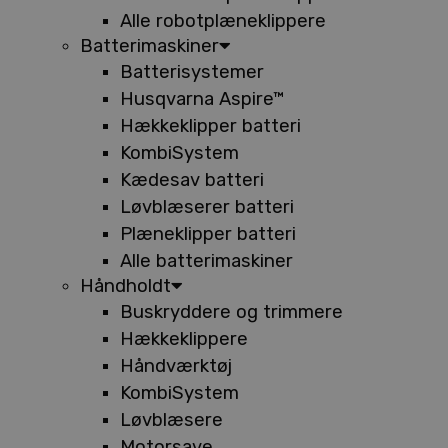
Alle robotplæneklippere
Batterimaskiner
Batterisystemer
Husqvarna Aspire™
Hækkeklipper batteri
KombiSystem
Kædesav batteri
Løvblæserer batteri
Plæneklipper batteri
Alle batterimaskiner
Håndholdt
Buskryddere og trimmere
Hækkeklippere
Håndværktøj
KombiSystem
Løvblæsere
Motorsave