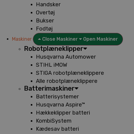
Handsker
Overtøj
Bukser
Fodtøj
Maskiner
Close Maskiner
Open Maskiner
Robotplæneklipper
Husqvarna Automower
STIHL iMOW
STIGA robotplæneklippere
Alle robotplæneklippere
Batterimaskiner
Batterisystemer
Husqvarna Aspire™
Hækkeklipper batteri
KombiSystem
Kædesav batteri