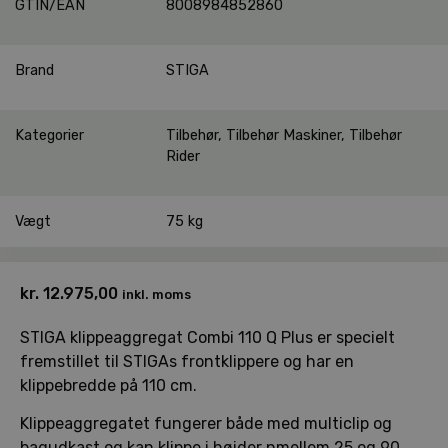
GTIN/EAN
8008984852860
Brand
STIGA
Kategorier
Tilbehør
,
Tilbehør Maskiner
,
Tilbehør
Rider
Vægt
75 kg
kr.
12.975,00
inkl. moms
STIGA klippeaggregat Combi 110 Q Plus er specielt
fremstillet til STIGAs frontklippere og har en
klippebredde på 110 cm.
Klippeaggregatet fungerer både med multiclip og
bagudkast og kan klippe i højder nmellem 25 og 90