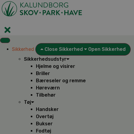
Videre
til
indhold
Sikkerhed
Close Sikkerhed
Open Sikkerhed
Sikkerhedsudstyr
Hjelme og visirer
Briller
Bæreseler og remme
Høreværn
Tilbehør
Tøj
Handsker
Overtøj
Bukser
Fodtøj