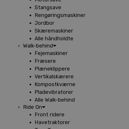
Stangsave
Rengøringsmaskiner
Jordbor
Skæremaskiner
Alle håndholdte
Walk-behind
Fejemaskiner
Fræsere
Plæneklippere
Vertikalskærere
Kompostkværne
Pladevibratorer
Alle Walk-behind
Ride On
Front ridere
Havetraktorer