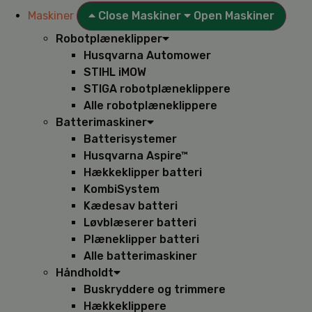
Maskiner
Close Maskiner
Open Maskiner
Robotplæneklipper
Husqvarna Automower
STIHL iMOW
STIGA robotplæneklippere
Alle robotplæneklippere
Batterimaskiner
Batterisystemer
Husqvarna Aspire™
Hækkeklipper batteri
KombiSystem
Kædesav batteri
Løvblæserer batteri
Plæneklipper batteri
Alle batterimaskiner
Håndholdt
Buskryddere og trimmere
Hækkeklippere