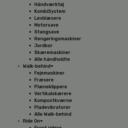
Håndværktøj
KombiSystem
Løvblæsere
Motorsave
Stangsave
Rengøringsmaskiner
Jordbor
Skæremaskiner
Alle håndholdte
Walk-behind
Fejemaskiner
Fræsere
Plæneklippere
Vertikalskærere
Kompostkværne
Pladevibratorer
Alle Walk-behind
Ride On
Front ridere