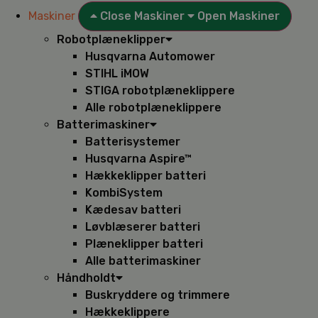
Maskiner
Close Maskiner
Open Maskiner
Robotplæneklipper
Husqvarna Automower
STIHL iMOW
STIGA robotplæneklippere
Alle robotplæneklippere
Batterimaskiner
Batterisystemer
Husqvarna Aspire™
Hækkeklipper batteri
KombiSystem
Kædesav batteri
Løvblæserer batteri
Plæneklipper batteri
Alle batterimaskiner
Håndholdt
Buskryddere og trimmere
Hækkeklippere