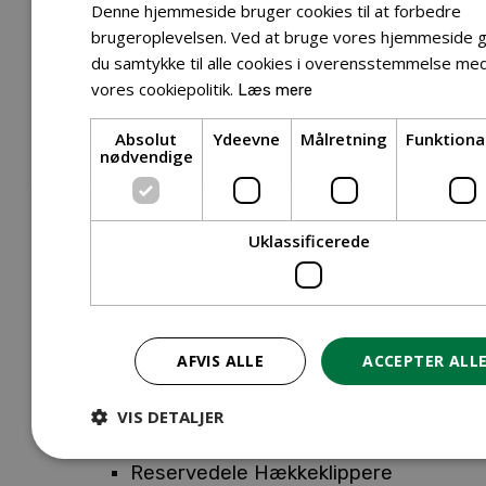
Tilbehør Entreprenørudstyr
Denne hjemmeside bruger cookies til at forbedre
Tilbehør Havetraktor
brugeroplevelsen. Ved at bruge vores hjemmeside g
du samtykke til alle cookies i overensstemmelse me
Tilbehør Hækkeklippere
vores cookiepolitik.
Læs mere
Tilbehør Motorsav
Tilbehør Kæder
Absolut
Ydeevne
Målretning
Funktiona
Tilbehør Sværd
nødvendige
Tilbehør Rengøringsmaskiner
Tilbehør Rider
Tilbehør Robotplæneklipper
Uklassificerede
Tilbehør Walk Behind
Reservedele
Reservedele Buskryddere
Reservedele Løvblæsere
AFVIS ALLE
ACCEPTER ALL
Reservedele Motorsave
Reservedele Plæneklippere
VIS DETALJER
Reservedele Robotplæneklippere
Reservedele Hækkeklippere