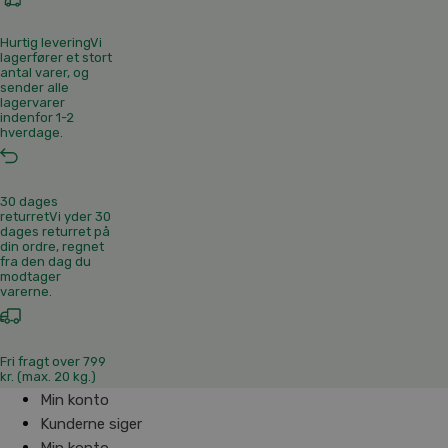
Hurtig levering
Vi
lagerfører et stort
antal varer, og
sender alle
lagervarer
indenfor 1-2
hverdage.
30 dages
returret
Vi yder 30
dages returret på
din ordre, regnet
fra den dag du
modtager
varerne.
Fri fragt over 799
kr. (max. 20 kg.)
Min konto
Kunderne siger
Min konto