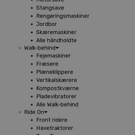
Stangsave
Rengøringsmaskiner
Jordbor
Skæremaskiner
Alle håndholdte
Walk-behind
Fejemaskiner
Fræsere
Plæneklippere
Vertikalskærere
Kompostkværne
Pladevibratorer
Alle Walk-behind
Ride On
Front ridere
Havetraktorer