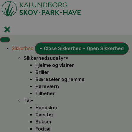
Videre
til
indhold
Sikkerhed
Close Sikkerhed
Open Sikkerhed
Sikkerhedsudstyr
Hjelme og visirer
Briller
Bæreseler og remme
Høreværn
Tilbehør
Tøj
Handsker
Overtøj
Bukser
Fodtøj