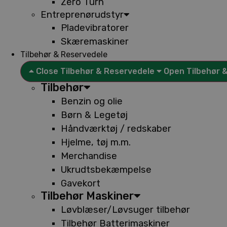
Zero Turn
Entreprenørudstyr
Pladevibratorer
Skæremaskiner
Tilbehør & Reservedele
Close Tilbehør & Reservedele
Open Tilbehør 
Tilbehør
Benzin og olie
Børn & Legetøj
Håndværktøj / redskaber
Hjelme, tøj m.m.
Merchandise
Ukrudtsbekæmpelse
Gavekort
Tilbehør Maskiner
Løvblæser/Løvsuger tilbehør
Tilbehør Batterimaskiner