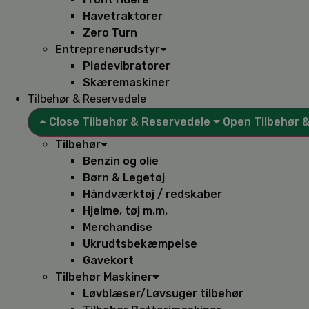
Havetraktorer
Zero Turn
Entreprenørudstyr
Pladevibratorer
Skæremaskiner
Tilbehør & Reservedele
Close Tilbehør & Reservedele
Open Tilbehør 
Tilbehør
Benzin og olie
Børn & Legetøj
Håndværktøj / redskaber
Hjelme, tøj m.m.
Merchandise
Ukrudtsbekæmpelse
Gavekort
Tilbehør Maskiner
Løvblæser/Løvsuger tilbehør