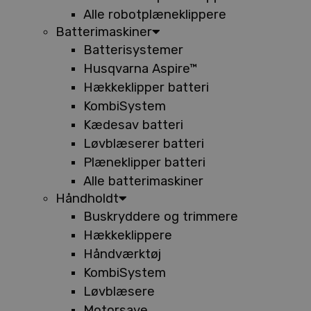
Alle robotplæneklippere
Batterimaskiner
Batterisystemer
Husqvarna Aspire™
Hækkeklipper batteri
KombiSystem
Kædesav batteri
Løvblæserer batteri
Plæneklipper batteri
Alle batterimaskiner
Håndholdt
Buskryddere og trimmere
Hækkeklippere
Håndværktøj
KombiSystem
Løvblæsere
Motorsave