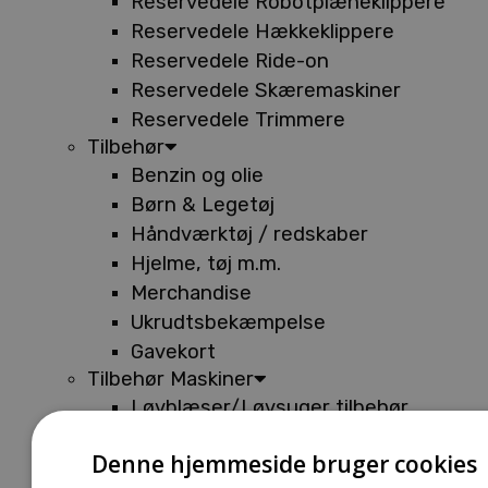
Reservedele Robotplæneklippere
Reservedele Hækkeklippere
Reservedele Ride-on
Reservedele Skæremaskiner
Reservedele Trimmere
Tilbehør
Benzin og olie
Børn & Legetøj
Håndværktøj / redskaber
Hjelme, tøj m.m.
Merchandise
Ukrudtsbekæmpelse
Gavekort
Tilbehør Maskiner
Løvblæser/Løvsuger tilbehør
Tilbehør Batterimaskiner
Denne hjemmeside bruger cookies
Tilbehør Buskryddere og Trimmere