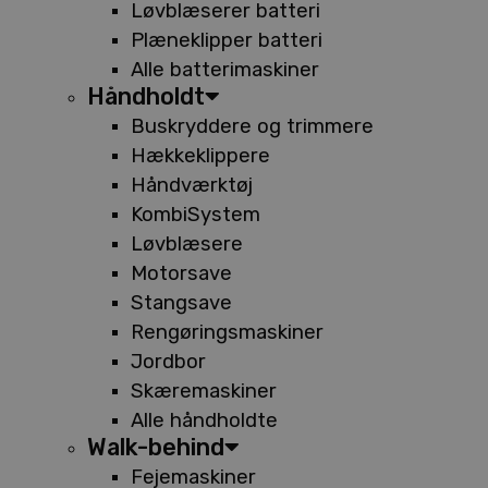
Løvblæserer batteri
Plæneklipper batteri
Alle batterimaskiner
Håndholdt
Buskryddere og trimmere
Hækkeklippere
Håndværktøj
KombiSystem
Løvblæsere
Motorsave
Stangsave
Rengøringsmaskiner
Jordbor
Skæremaskiner
Alle håndholdte
Walk-behind
Fejemaskiner