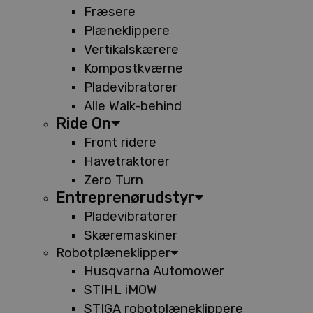
Fræsere
Plæneklippere
Vertikalskærere
Kompostkværne
Pladevibratorer
Alle Walk-behind
Ride On
Front ridere
Havetraktorer
Zero Turn
Entreprenørudstyr
Pladevibratorer
Skæremaskiner
Robotplæneklipper
Husqvarna Automower
STIHL iMOW
STIGA robotplæneklippere