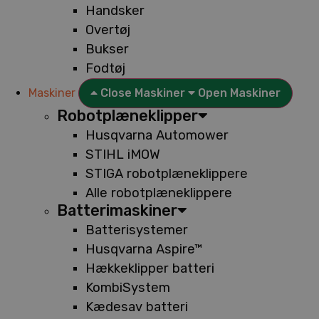
Handsker
Overtøj
Bukser
Fodtøj
Maskiner
Close Maskiner
Open Maskiner
Robotplæneklipper
Husqvarna Automower
STIHL iMOW
STIGA robotplæneklippere
Alle robotplæneklippere
Batterimaskiner
Batterisystemer
Husqvarna Aspire™
Hækkeklipper batteri
KombiSystem
Kædesav batteri