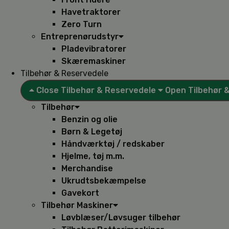
Havetraktorer
Zero Turn
Entreprenørudstyr
Pladevibratorer
Skæremaskiner
Tilbehør & Reservedele
Close Tilbehør & Reservedele
Open Tilbehør 
Tilbehør
Benzin og olie
Børn & Legetøj
Håndværktøj / redskaber
Hjelme, tøj m.m.
Merchandise
Ukrudtsbekæmpelse
Gavekort
Tilbehør Maskiner
Løvblæser/Løvsuger tilbehør