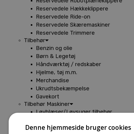
Reservedele Robotplæneklippere
Reservedele Hækkeklippere
Reservedele Ride-on
Reservedele Skæremaskiner
Reservedele Trimmere
Tilbehør
Benzin og olie
Børn & Legetøj
Håndværktøj / redskaber
Hjelme, tøj m.m.
Merchandise
Ukrudtsbekæmpelse
Gavekort
Tilbehør Maskiner
Løvblæser/Løvsuger tilbehør
Tilbehør Batterimaskiner
Denne hjemmeside bruger cookies
Tilbehør Buskryddere og Trimmere