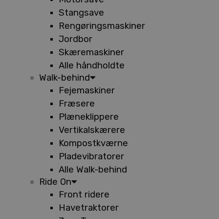
Stangsave
Rengøringsmaskiner
Jordbor
Skæremaskiner
Alle håndholdte
Walk-behind
Fejemaskiner
Fræsere
Plæneklippere
Vertikalskærere
Kompostkværne
Pladevibratorer
Alle Walk-behind
Ride On
Front ridere
Havetraktorer