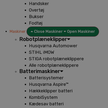
Handsker
Overtøj
Bukser
Fodtøj
Maskiner
Close Maskiner
Open Maskiner
Robotplæneklipper
Husqvarna Automower
STIHL iMOW
STIGA robotplæneklippere
Alle robotplæneklippere
Batterimaskiner
Batterisystemer
Husqvarna Aspire™
Hækkeklipper batteri
KombiSystem
Kædesav batteri