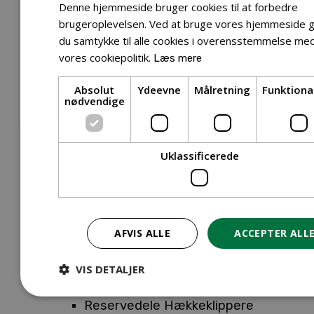
Tilbehør Entreprenørudstyr
Denne hjemmeside bruger cookies til at forbedre
Tilbehør Havetraktor
brugeroplevelsen. Ved at bruge vores hjemmeside g
du samtykke til alle cookies i overensstemmelse me
Tilbehør Hækkeklippere
vores cookiepolitik.
Læs mere
Tilbehør Motorsav
Tilbehør Kæder
Absolut
Ydeevne
Målretning
Funktiona
Tilbehør Sværd
nødvendige
Tilbehør Rengøringsmaskiner
Tilbehør Rider
Tilbehør Robotplæneklipper
Uklassificerede
Tilbehør Walk Behind
Reservedele
Reservedele Buskryddere
Reservedele Løvblæsere
AFVIS ALLE
ACCEPTER ALL
Reservedele Motorsave
Reservedele Plæneklippere
VIS DETALJER
Reservedele Robotplæneklippere
Reservedele Hækkeklippere