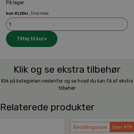
På lager
STIHL
batteri
AS
2
Tilføj til kurv
antal
Klik og se ekstra tilbehør
Klik på kategorien nedenfor og se hvad du kan få af ekstra
tilbehør
Relaterede produkter
Spar 41%
Bestillingsvare