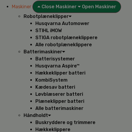
Maskiner
Close Maskiner
Open Maskiner
Robotplæneklipper
Husqvarna Automower
STIHL iMOW
STIGA robotplæneklippere
Alle robotplæneklippere
Batterimaskiner
Batterisystemer
Husqvarna Aspire™
Hækkeklipper batteri
KombiSystem
Kædesav batteri
Løvblæserer batteri
Plæneklipper batteri
Alle batterimaskiner
Håndholdt
Buskryddere og trimmere
Hækkeklippere