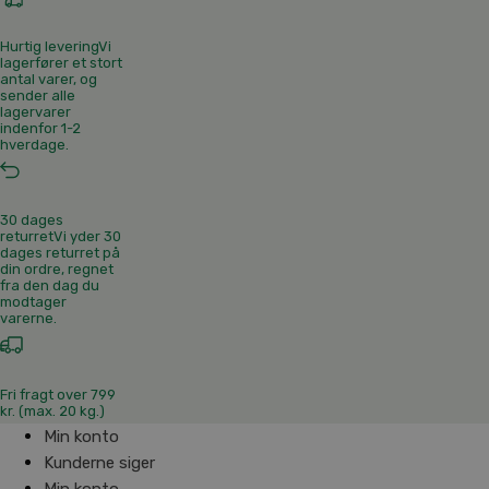
Hurtig levering
Vi
lagerfører et stort
antal varer, og
sender alle
lagervarer
indenfor 1-2
hverdage.
30 dages
returret
Vi yder 30
dages returret på
din ordre, regnet
fra den dag du
modtager
varerne.
Fri fragt over 799
kr. (max. 20 kg.)
Min konto
Kunderne siger
Min konto