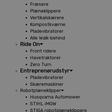
Fræsere
Plæneklippere
Vertikalskærere
Kompostkværne
Pladevibratorer
Alle Walk-behind
Ride On
Front ridere
Havetraktorer
Zero Turn
Entreprenørudstyr
Pladevibratorer
Skæremaskiner
Robotplæneklipper
Husqvarna Automower
STIHL iMOW
STIGA robotplæneklippere