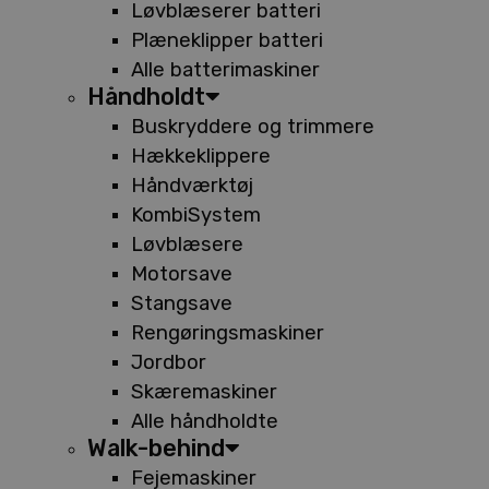
Løvblæserer batteri
Plæneklipper batteri
Alle batterimaskiner
Håndholdt
Buskryddere og trimmere
Hækkeklippere
Håndværktøj
KombiSystem
Løvblæsere
Motorsave
Stangsave
Rengøringsmaskiner
Jordbor
Skæremaskiner
Alle håndholdte
Walk-behind
Fejemaskiner