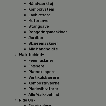
Håndværktøj
KombiSystem
Løvblæsere
Motorsave
Stangsave
Rengøringsmaskiner
Jordbor
Skæremaskiner
Alle håndholdte
Walk-behind
Fejemaskiner
Fræsere
Plæneklippere
Vertikalskærere
Kompostkværne
Pladevibratorer
Alle Walk-behind
Ride On
Front ridere