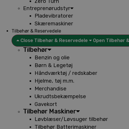
Zero Turn
Entreprenørudstyr
Pladevibratorer
Skæremaskiner
Tilbehør & Reservedele
Close Tilbehør & Reservedele
Open Tilbehør 
Tilbehør
Benzin og olie
Børn & Legetøj
Håndværktøj / redskaber
Hjelme, tøj m.m.
Merchandise
Ukrudtsbekæmpelse
Gavekort
Tilbehør Maskiner
Løvblæser/Løvsuger tilbehør
Tilbehør Batterimaskiner