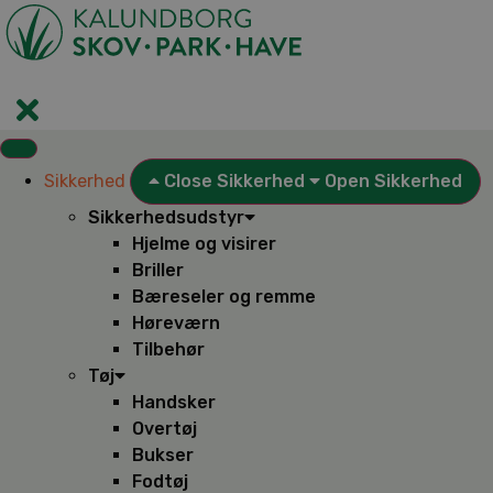
Videre
til
indhold
Sikkerhed
Close Sikkerhed
Open Sikkerhed
Sikkerhedsudstyr
Hjelme og visirer
Briller
Bæreseler og remme
Høreværn
Tilbehør
Tøj
Handsker
Overtøj
Bukser
Fodtøj