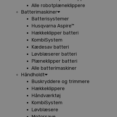
Alle robotplæneklippere
Batterimaskiner
Batterisystemer
Husqvarna Aspire™
Hækkeklipper batteri
KombiSystem
Kædesav batteri
Løvblæserer batteri
Plæneklipper batteri
Alle batterimaskiner
Håndholdt
Buskryddere og trimmere
Hækkeklippere
Håndværktøj
KombiSystem
Løvblæsere
Motorsave