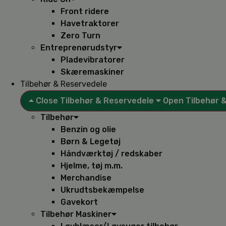
Front ridere
Havetraktorer
Zero Turn
Entreprenørudstyr
Pladevibratorer
Skæremaskiner
Tilbehør & Reservedele
Close Tilbehør & Reservedele
Open Tilbehør 
Tilbehør
Benzin og olie
Børn & Legetøj
Håndværktøj / redskaber
Hjelme, tøj m.m.
Merchandise
Ukrudtsbekæmpelse
Gavekort
Tilbehør Maskiner