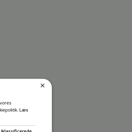
×
 vores
iepolitik.
Læs
Uklassificerede