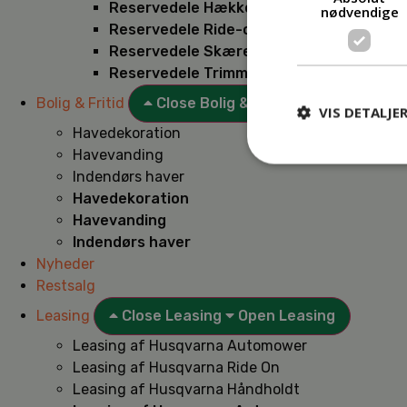
Reservedele Hækkeklippere
nødvendige
Reservedele Ride-on
Reservedele Skæremaskiner
Reservedele Trimmere
Bolig & Fritid
Close Bolig & Fritid
Open Bolig & F
VIS DETALJE
Havedekoration
Havevanding
Indendørs haver
Havedekoration
Havevanding
Indendørs haver
Nyheder
Restsalg
Leasing
Close Leasing
Open Leasing
Leasing af Husqvarna Automower
Leasing af Husqvarna Ride On
Leasing af Husqvarna Håndholdt