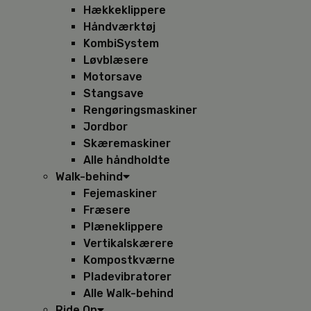
Hækkeklippere
Håndværktøj
KombiSystem
Løvblæsere
Motorsave
Stangsave
Rengøringsmaskiner
Jordbor
Skæremaskiner
Alle håndholdte
Walk-behind
Fejemaskiner
Fræsere
Plæneklippere
Vertikalskærere
Kompostkværne
Pladevibratorer
Alle Walk-behind
Ride On