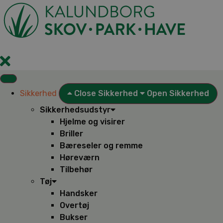
Videre
til
indhold
Sikkerhed
Close Sikkerhed
Open Sikkerhed
Sikkerhedsudstyr
Hjelme og visirer
Briller
Bæreseler og remme
Høreværn
Tilbehør
Tøj
Handsker
Overtøj
Bukser