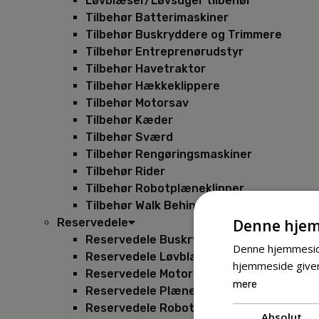
Løvblæser/Løvsuger tilbehør
Tilbehør Batterimaskiner
Tilbehør Buskryddere og Trimmere
Tilbehør Entreprenørudstyr
Tilbehør Havetraktor
Tilbehør Hækkeklippere
Tilbehør Motorsav
Tilbehør Kæder
Tilbehør Sværd
Tilbehør Rengøringsmaskiner
Tilbehør Rider
Tilbehør Robotplæneklipper
Tilbehør Walk Behind
Denne hjem
Reservedele
Reservedele Buskryddere
Denne hjemmeside
Reservedele Løvblæsere
hjemmeside giver
Reservedele Motorsave
mere
Reservedele Plæneklippere
Reservedele Robotplæneklippere
Absolut