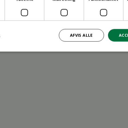
ritid
R
AFVIS ALLE
ACC