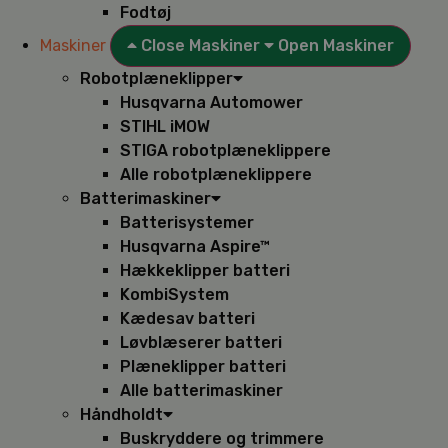
Fodtøj
Maskiner
Close Maskiner
Open Maskiner
Robotplæneklipper
Husqvarna Automower
STIHL iMOW
STIGA robotplæneklippere
Alle robotplæneklippere
Batterimaskiner
Batterisystemer
Husqvarna Aspire™
Hækkeklipper batteri
KombiSystem
Kædesav batteri
Løvblæserer batteri
Plæneklipper batteri
Alle batterimaskiner
Håndholdt
Buskryddere og trimmere