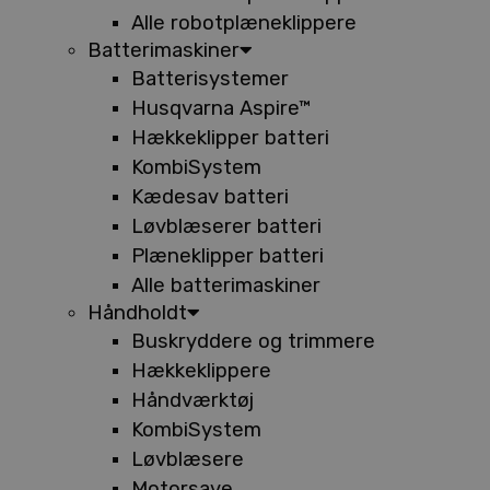
Alle robotplæneklippere
Batterimaskiner
Batterisystemer
Husqvarna Aspire™
Hækkeklipper batteri
KombiSystem
Kædesav batteri
Løvblæserer batteri
Plæneklipper batteri
Alle batterimaskiner
Håndholdt
Buskryddere og trimmere
Hækkeklippere
Håndværktøj
KombiSystem
Løvblæsere
Motorsave