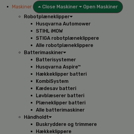
Maskiner
Close Maskiner
Open Maskiner
Robotplæneklipper
Husqvarna Automower
STIHL iMOW
STIGA robotplæneklippere
Alle robotplæneklippere
Batterimaskiner
Batterisystemer
Husqvarna Aspire™
Hækkeklipper batteri
KombiSystem
Kædesav batteri
Løvblæserer batteri
Plæneklipper batteri
Alle batterimaskiner
Håndholdt
Buskryddere og trimmere
Hækkeklippere