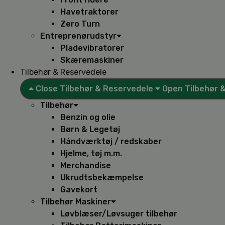
Havetraktorer
Zero Turn
Entreprenørudstyr
Pladevibratorer
Skæremaskiner
Tilbehør & Reservedele
Close Tilbehør & Reservedele
Open Tilbehør 
Tilbehør
Benzin og olie
Børn & Legetøj
Håndværktøj / redskaber
Hjelme, tøj m.m.
Merchandise
Ukrudtsbekæmpelse
Gavekort
Tilbehør Maskiner
Løvblæser/Løvsuger tilbehør