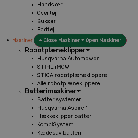
Handsker
Overtøj
Bukser
Fodtøj
Maskiner
Close Maskiner
Open Maskiner
Robotplæneklipper
Husqvarna Automower
STIHL iMOW
STIGA robotplæneklippere
Alle robotplæneklippere
Batterimaskiner
Batterisystemer
Husqvarna Aspire™
Hækkeklipper batteri
KombiSystem
Kædesav batteri