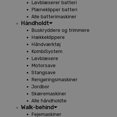
Løvblæserer batteri
Plæneklipper batteri
Alle batterimaskiner
Håndholdt
Buskryddere og trimmere
Hækkeklippere
Håndværktøj
KombiSystem
Løvblæsere
Motorsave
Stangsave
Rengøringsmaskiner
Jordbor
Skæremaskiner
Alle håndholdte
Walk-behind
Fejemaskiner