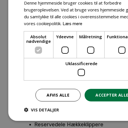
Tilbehør Entreprenørudstyr
Denne hjemmeside bruger cookies til at forbedre
Tilbehør Havetraktor
brugeroplevelsen. Ved at bruge vores hjemmeside g
du samtykke til alle cookies i overensstemmelse me
Tilbehør Hækkeklippere
vores cookiepolitik.
Læs mere
Tilbehør Motorsav
Tilbehør Kæder
Absolut
Ydeevne
Målretning
Funktiona
Tilbehør Sværd
nødvendige
Tilbehør Rengøringsmaskiner
Tilbehør Rider
Tilbehør Robotplæneklipper
Uklassificerede
Tilbehør Walk Behind
Reservedele
Reservedele Buskryddere
Reservedele Løvblæsere
AFVIS ALLE
ACCEPTER ALL
Reservedele Motorsave
Reservedele Plæneklippere
VIS DETALJER
Reservedele Robotplæneklippere
Reservedele Hækkeklippere