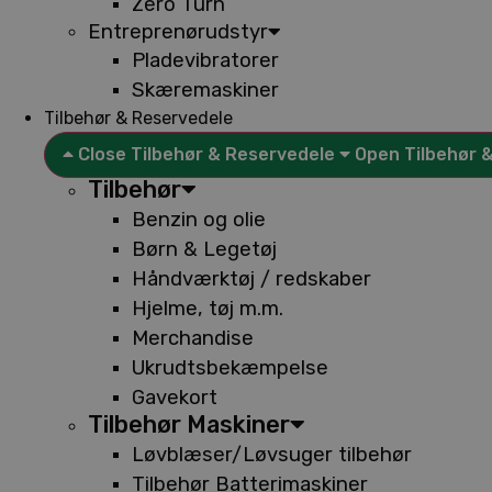
Zero Turn
Entreprenørudstyr
Pladevibratorer
Skæremaskiner
Tilbehør & Reservedele
Close Tilbehør & Reservedele
Open Tilbehør 
Tilbehør
Benzin og olie
Børn & Legetøj
Håndværktøj / redskaber
Hjelme, tøj m.m.
Merchandise
Ukrudtsbekæmpelse
Gavekort
Tilbehør Maskiner
Løvblæser/Løvsuger tilbehør
Tilbehør Batterimaskiner