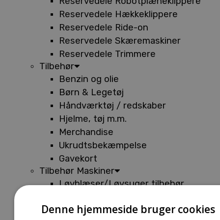
Reservedele Robotplæneklippere
Reservedele Hækkeklippere
Reservedele Ride-on
Reservedele Skæremaskiner
Reservedele Trimmere
Tilbehør
Benzin og olie
Børn & Legetøj
Håndværktøj / redskaber
Hjelme, tøj m.m.
Merchandise
Ukrudtsbekæmpelse
Gavekort
Tilbehør Maskiner
Løvblæser/Løvsuger tilbehør
Tilbehør Batterimaskiner
Denne hjemmeside bruger cookies
Tilbehør Buskryddere og Trimmere