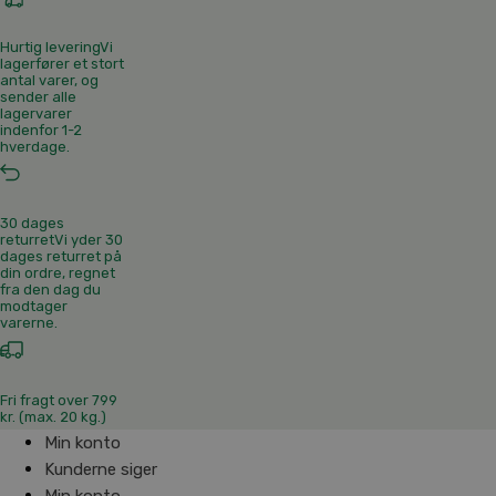
Hurtig levering
Vi
lagerfører et stort
antal varer, og
sender alle
lagervarer
indenfor 1-2
hverdage.
30 dages
returret
Vi yder 30
dages returret på
din ordre, regnet
fra den dag du
modtager
varerne.
Fri fragt over 799
kr. (max. 20 kg.)
Min konto
Kunderne siger
Min konto