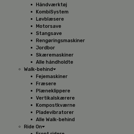
Håndværktøj
KombiSystem
Løvblæsere
Motorsave
Stangsave
Rengøringsmaskiner
Jordbor
Skæremaskiner
Alle håndholdte
Walk-behind
Fejemaskiner
Fræsere
Plæneklippere
Vertikalskærere
Kompostkværne
Pladevibratorer
Alle Walk-behind
Ride On
Front ridere