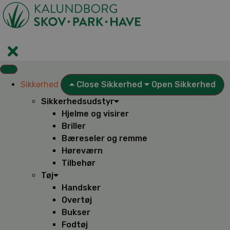
Videre
til
indhold
Sikkerhed
Close Sikkerhed
Open Sikkerhed
Sikkerhedsudstyr
Hjelme og visirer
Briller
Bæreseler og remme
Høreværn
Tilbehør
Tøj
Handsker
Overtøj
Bukser
Fodtøj