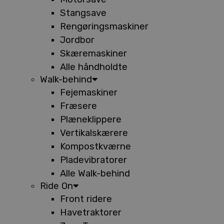
Stangsave
Rengøringsmaskiner
Jordbor
Skæremaskiner
Alle håndholdte
Walk-behind
Fejemaskiner
Fræsere
Plæneklippere
Vertikalskærere
Kompostkværne
Pladevibratorer
Alle Walk-behind
Ride On
Front ridere
Havetraktorer