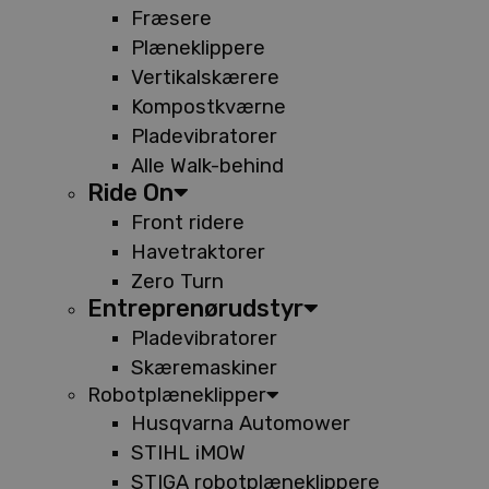
Fræsere
Plæneklippere
Vertikalskærere
Kompostkværne
Pladevibratorer
Alle Walk-behind
Ride On
Front ridere
Havetraktorer
Zero Turn
Entreprenørudstyr
Pladevibratorer
Skæremaskiner
Robotplæneklipper
Husqvarna Automower
STIHL iMOW
STIGA robotplæneklippere