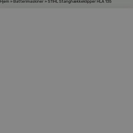
Hjem
»
Batterimaskiner
»
STIHL Stanghækkeklipper HLA 135
Skarp pris