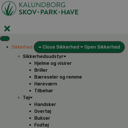
Videre
til
indhold
Sikkerhed
Close Sikkerhed
Open Sikkerhed
Sikkerhedsudstyr
Hjelme og visirer
Briller
Bæreseler og remme
Høreværn
Tilbehør
Tøj
Handsker
Overtøj
Bukser
Fodtøj