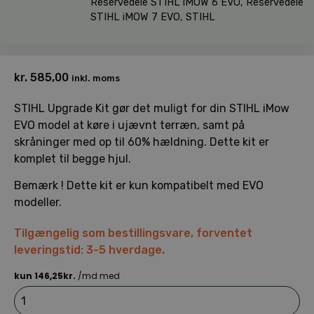
Reservedele STIHL iMOW 6 EVO
,
Reservedele
STIHL iMOW 7 EVO
,
STIHL
kr.
585,00
inkl. moms
STIHL Upgrade Kit gør det muligt for din STIHL iMow
EVO model at køre i ujævnt terræn, samt på
skråninger med op til 60% hældning. Dette kit er
komplet til begge hjul.
Bemærk ! Dette kit er kun kompatibelt med EVO
modeller.
Tilgængelig som bestillingsvare, forventet
leveringstid: 3-5 hverdage.
STIHL
iMow
EVO