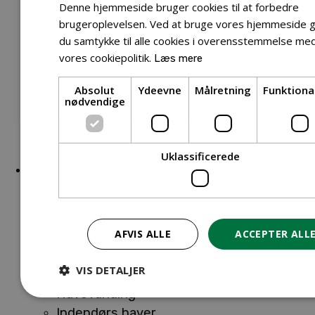
Reservedele Buskryddere
Denne hjemmeside bruger cookies til at forbedre
Reservedele Løvblæsere
brugeroplevelsen. Ved at bruge vores hjemmeside g
Reservedele Motorsave
du samtykke til alle cookies i overensstemmelse me
Reservedele Plæneklippere
vores cookiepolitik.
Læs mere
Reservedele Robotplæneklippere
Absolut
Ydeevne
Målretning
Funktiona
Reservedele Hækkeklippere
nødvendige
Reservedele Ride-on
Reservedele Skæremaskiner
Reservedele Trimmere
Uklassificerede
Bolig & Fritid
Close Bolig & Fritid
Open Bolig & Fritid
Havedekoration
AFVIS ALLE
ACCEPTER ALL
Havevanding
Indendørs haver
VIS DETALJER
Havedekoration
Havevanding
Indendørs haver