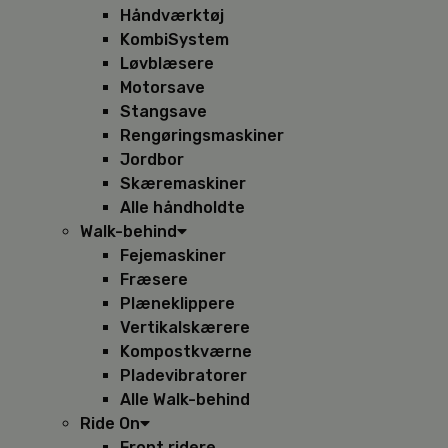
Håndværktøj
KombiSystem
Løvblæsere
Motorsave
Stangsave
Rengøringsmaskiner
Jordbor
Skæremaskiner
Alle håndholdte
Walk-behind
Fejemaskiner
Fræsere
Plæneklippere
Vertikalskærere
Kompostkværne
Pladevibratorer
Alle Walk-behind
Ride On
Front ridere