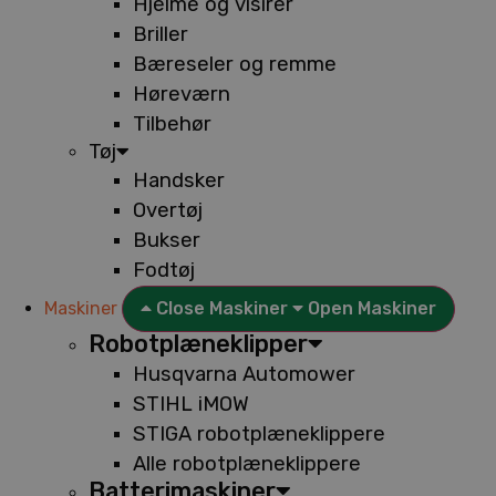
Hjelme og visirer
Briller
Bæreseler og remme
Høreværn
Tilbehør
Tøj
Handsker
Overtøj
Bukser
Fodtøj
Maskiner
Close Maskiner
Open Maskiner
Robotplæneklipper
Husqvarna Automower
STIHL iMOW
STIGA robotplæneklippere
Alle robotplæneklippere
Batterimaskiner