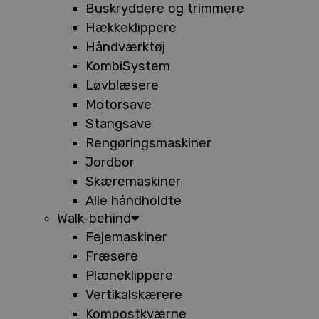
Buskryddere og trimmere
Hækkeklippere
Håndværktøj
KombiSystem
Løvblæsere
Motorsave
Stangsave
Rengøringsmaskiner
Jordbor
Skæremaskiner
Alle håndholdte
Walk-behind
Fejemaskiner
Fræsere
Plæneklippere
Vertikalskærere
Kompostkværne