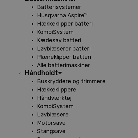
Batterisystemer
Husqvarna Aspire™
Hækkeklipper batteri
KombiSystem
Kædesav batteri
Løvblæserer batteri
Plæneklipper batteri
Alle batterimaskiner
Håndholdt
Buskryddere og trimmere
Hækkeklippere
Håndværktøj
KombiSystem
Løvblæsere
Motorsave
Stangsave