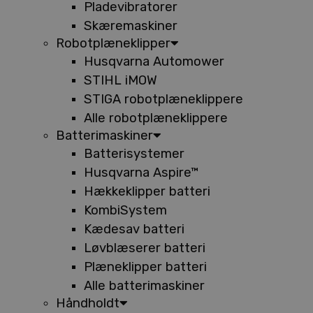
Pladevibratorer
Skæremaskiner
Robotplæneklipper
Husqvarna Automower
STIHL iMOW
STIGA robotplæneklippere
Alle robotplæneklippere
Batterimaskiner
Batterisystemer
Husqvarna Aspire™
Hækkeklipper batteri
KombiSystem
Kædesav batteri
Løvblæserer batteri
Plæneklipper batteri
Alle batterimaskiner
Håndholdt