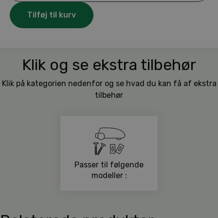
Upgrade
Tilføj til kurv
Kit
antal
Klik og se ekstra tilbehør
Klik på kategorien nedenfor og se hvad du kan få af ekstra
tilbehør
Passer til følgende
modeller :