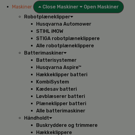
Maskiner
Close Maskiner
Open Maskiner
Robotplæneklipper
Husqvarna Automower
STIHL iMOW
STIGA robotplæneklippere
Alle robotplæneklippere
Batterimaskiner
Batterisystemer
Husqvarna Aspire™
Hækkeklipper batteri
KombiSystem
Kædesav batteri
Løvblæserer batteri
Plæneklipper batteri
Alle batterimaskiner
Håndholdt
Buskryddere og trimmere
Hækkeklippere