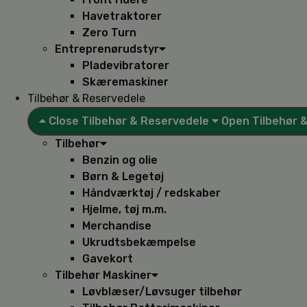
Havetraktorer
Zero Turn
Entreprenørudstyr
Pladevibratorer
Skæremaskiner
Tilbehør & Reservedele
Close Tilbehør & Reservedele
Open Tilbehør 
Tilbehør
Benzin og olie
Børn & Legetøj
Håndværktøj / redskaber
Hjelme, tøj m.m.
Merchandise
Ukrudtsbekæmpelse
Gavekort
Tilbehør Maskiner
Løvblæser/Løvsuger tilbehør