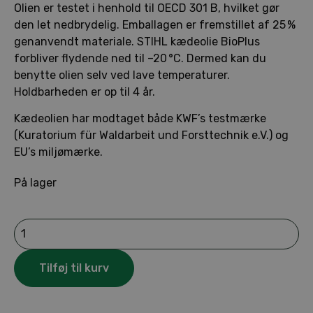
Olien er testet i henhold til OECD 301 B, hvilket gør
den let nedbrydelig. Emballagen er fremstillet af 25 %
genanvendt materiale. STIHL kædeolie BioPlus
forbliver flydende ned til –20 °C. Dermed kan du
benytte olien selv ved lave temperaturer.
Holdbarheden er op til 4 år.
Kædeolien har modtaget både KWF’s testmærke
(Kuratorium für Waldarbeit und Forsttechnik e.V.) og
EU’s miljømærke.
På lager
STIHL
Kædeolie
BioPlus
1
Tilføj til kurv
L
antal