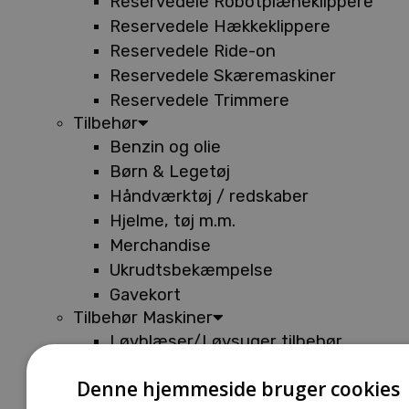
Reservedele Robotplæneklippere
Reservedele Hækkeklippere
Reservedele Ride-on
Reservedele Skæremaskiner
Reservedele Trimmere
Tilbehør
Benzin og olie
Børn & Legetøj
Håndværktøj / redskaber
Hjelme, tøj m.m.
Merchandise
Ukrudtsbekæmpelse
Gavekort
Tilbehør Maskiner
Løvblæser/Løvsuger tilbehør
Tilbehør Batterimaskiner
Denne hjemmeside bruger cookies
Tilbehør Buskryddere og Trimmere