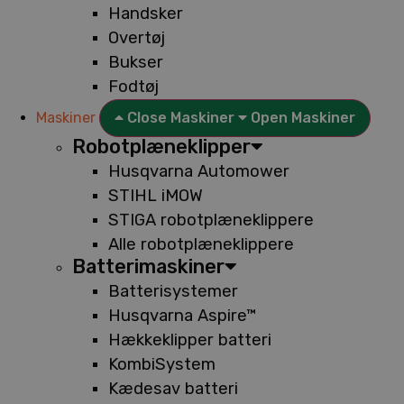
Handsker
Overtøj
Bukser
Fodtøj
Maskiner
Close Maskiner
Open Maskiner
Robotplæneklipper
Husqvarna Automower
STIHL iMOW
STIGA robotplæneklippere
Alle robotplæneklippere
Batterimaskiner
Batterisystemer
Husqvarna Aspire™
Hækkeklipper batteri
KombiSystem
Kædesav batteri