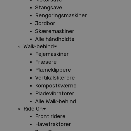
Stangsave
Rengøringsmaskiner
Jordbor
Skæremaskiner
Alle håndholdte
Walk-behind
Fejemaskiner
Fræsere
Plæneklippere
Vertikalskærere
Kompostkværne
Pladevibratorer
Alle Walk-behind
Ride On
Front ridere
Havetraktorer