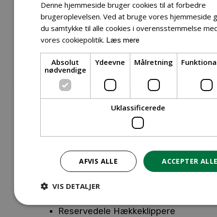
Tilbehør Entreprenørudstyr
Denne hjemmeside bruger cookies til at forbedre
Tilbehør Havetraktor
brugeroplevelsen. Ved at bruge vores hjemmeside g
du samtykke til alle cookies i overensstemmelse me
Tilbehør Hækkeklippere
vores cookiepolitik.
Læs mere
Tilbehør Motorsav
Tilbehør Kæder
Absolut
Ydeevne
Målretning
Funktiona
Tilbehør Sværd
nødvendige
Tilbehør Rengøringsmaskiner
Tilbehør Rider
Tilbehør Robotplæneklipper
Uklassificerede
Tilbehør Walk Behind
Reservedele
Reservedele Buskryddere
Reservedele Løvblæsere
AFVIS ALLE
ACCEPTER ALL
Reservedele Motorsave
Reservedele Plæneklippere
VIS DETALJER
Reservedele Robotplæneklippere
Reservedele Hækkeklippere