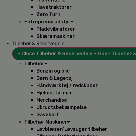
Havetraktorer
Zero Turn
Entreprenørudstyr
Pladevibratorer
Skæremaskiner
Tilbehør & Reservedele
Close Tilbehør & Reservedele
Open Tilbehør 
Tilbehør
Benzin og olie
Børn & Legetøj
Håndværktøj / redskaber
Hjelme, tøj m.m.
Merchandise
Ukrudtsbekæmpelse
Gavekort
Tilbehør Maskiner
Løvblæser/Løvsuger tilbehør