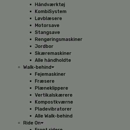
Håndværktøj
KombiSystem
Løvblæsere
Motorsave
Stangsave
Rengøringsmaskiner
Jordbor
Skæremaskiner
Alle håndholdte
Walk-behind
Fejemaskiner
Fræsere
Plæneklippere
Vertikalskærere
Kompostkværne
Pladevibratorer
Alle Walk-behind
Ride On
Front ridere