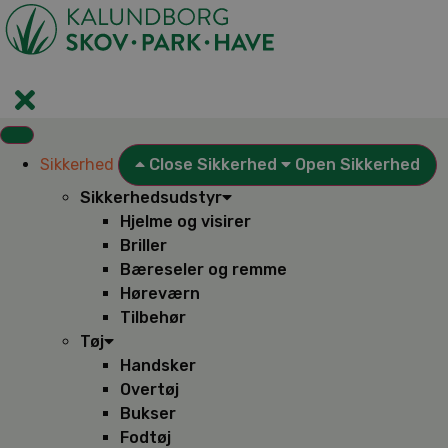
Videre
til
indhold
Sikkerhed
Close Sikkerhed
Open Sikkerhed
Sikkerhedsudstyr
Hjelme og visirer
Briller
Bæreseler og remme
Høreværn
Tilbehør
Tøj
Handsker
Overtøj
Bukser
Fodtøj