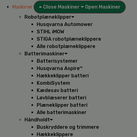
Maskiner
Close Maskiner
Open Maskiner
Robotplæneklipper
Husqvarna Automower
STIHL iMOW
STIGA robotplæneklippere
Alle robotplæneklippere
Batterimaskiner
Batterisystemer
Husqvarna Aspire™
Hækkeklipper batteri
KombiSystem
Kædesav batteri
Løvblæserer batteri
Plæneklipper batteri
Alle batterimaskiner
Håndholdt
Buskryddere og trimmere
Hækkeklippere