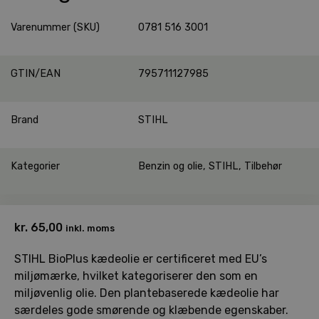
Varenummer (SKU)
0781 516 3001
GTIN/EAN
795711127985
Brand
STIHL
Kategorier
Benzin og olie
,
STIHL
,
Tilbehør
kr.
65,00
inkl. moms
STIHL BioPlus kædeolie er certificeret med EU’s
miljømærke, hvilket kategoriserer den som en
miljøvenlig olie. Den plantebaserede kædeolie har
særdeles gode smørende og klæbende egenskaber.