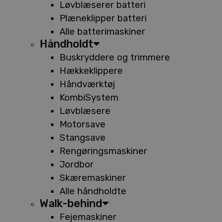
Løvblæserer batteri
Plæneklipper batteri
Alle batterimaskiner
Håndholdt
Buskryddere og trimmere
Hækkeklippere
Håndværktøj
KombiSystem
Løvblæsere
Motorsave
Stangsave
Rengøringsmaskiner
Jordbor
Skæremaskiner
Alle håndholdte
Walk-behind
Fejemaskiner