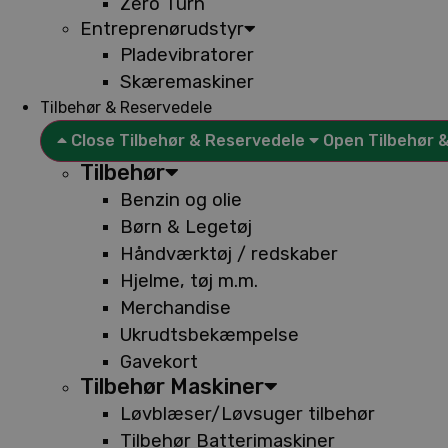
Zero Turn
Entreprenørudstyr
Pladevibratorer
Skæremaskiner
Tilbehør & Reservedele
Close Tilbehør & Reservedele
Open Tilbehør 
Tilbehør
Benzin og olie
Børn & Legetøj
Håndværktøj / redskaber
Hjelme, tøj m.m.
Merchandise
Ukrudtsbekæmpelse
Gavekort
Tilbehør Maskiner
Løvblæser/Løvsuger tilbehør
Tilbehør Batterimaskiner