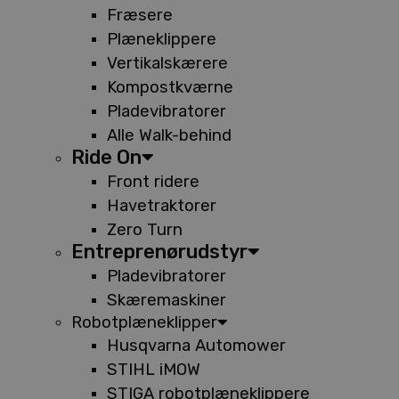
Fræsere
Plæneklippere
Vertikalskærere
Kompostkværne
Pladevibratorer
Alle Walk-behind
Ride On
Front ridere
Havetraktorer
Zero Turn
Entreprenørudstyr
Pladevibratorer
Skæremaskiner
Robotplæneklipper
Husqvarna Automower
STIHL iMOW
STIGA robotplæneklippere