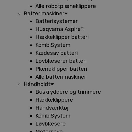
Alle robotplæneklippere
Batterimaskiner
Batterisystemer
Husqvarna Aspire™
Hækkeklipper batteri
KombiSystem
Kædesav batteri
Løvblæserer batteri
Plæneklipper batteri
Alle batterimaskiner
Håndholdt
Buskryddere og trimmere
Hækkeklippere
Håndværktøj
KombiSystem
Løvblæsere
Motorsave