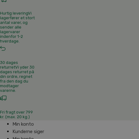
Hurtig levering
Vi
lagerfører et stort
antal varer, og
sender alle
lagervarer
indenfor 1-2
hverdage.
30 dages
returret
Vi yder 30
dages returret på
din ordre, regnet
fra den dag du
modtager
varerne.
Fri fragt over 799
kr. (max. 20 kg.)
Min konto
Kunderne siger
Min konto