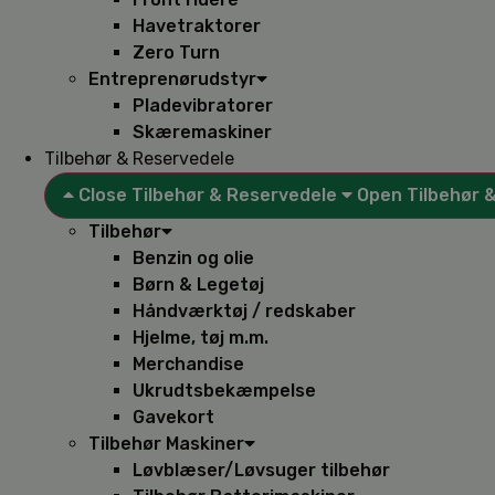
Havetraktorer
Zero Turn
Entreprenørudstyr
Pladevibratorer
Skæremaskiner
Tilbehør & Reservedele
Close Tilbehør & Reservedele
Open Tilbehør 
Tilbehør
Benzin og olie
Børn & Legetøj
Håndværktøj / redskaber
Hjelme, tøj m.m.
Merchandise
Ukrudtsbekæmpelse
Gavekort
Tilbehør Maskiner
Løvblæser/Løvsuger tilbehør