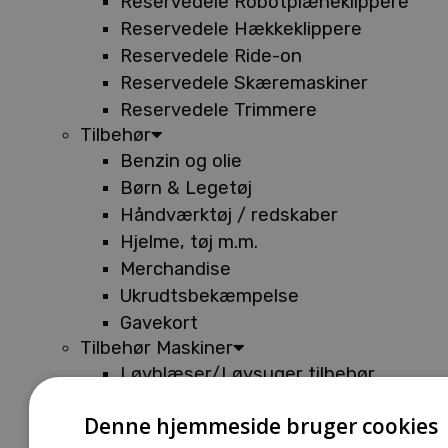
Reservedele Robotplæneklippere
Reservedele Hækkeklippere
Reservedele Ride-on
Reservedele Skæremaskiner
Reservedele Trimmere
Tilbehør
Benzin og olie
Børn & Legetøj
Håndværktøj / redskaber
Hjelme, tøj m.m.
Merchandise
Ukrudtsbekæmpelse
Gavekort
Tilbehør Maskiner
Løvblæser/Løvsuger tilbehør
Tilbehør Batterimaskiner
Denne hjemmeside bruger cookies
Tilbehør Buskryddere og Trimmere