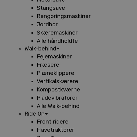
Stangsave
Rengøringsmaskiner
Jordbor
Skæremaskiner
Alle håndholdte
Walk-behind
Fejemaskiner
Fræsere
Plæneklippere
Vertikalskærere
Kompostkværne
Pladevibratorer
Alle Walk-behind
Ride On
Front ridere
Havetraktorer