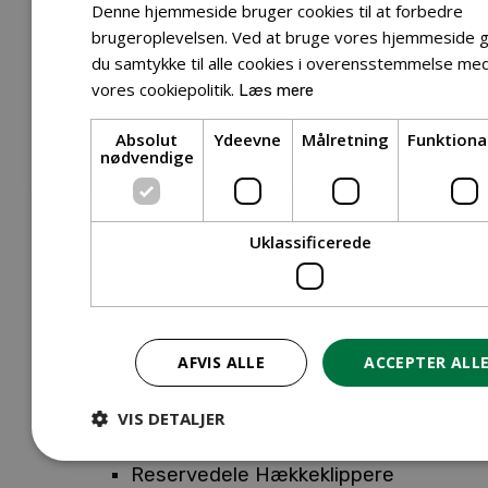
Tilbehør Entreprenørudstyr
Denne hjemmeside bruger cookies til at forbedre
Tilbehør Havetraktor
brugeroplevelsen. Ved at bruge vores hjemmeside g
du samtykke til alle cookies i overensstemmelse me
Tilbehør Hækkeklippere
vores cookiepolitik.
Læs mere
Tilbehør Motorsav
Tilbehør Kæder
Absolut
Ydeevne
Målretning
Funktiona
Tilbehør Sværd
nødvendige
Tilbehør Rengøringsmaskiner
Tilbehør Rider
Tilbehør Robotplæneklipper
Uklassificerede
Tilbehør Walk Behind
Reservedele
Reservedele Buskryddere
Reservedele Løvblæsere
AFVIS ALLE
ACCEPTER ALL
Reservedele Motorsave
Reservedele Plæneklippere
VIS DETALJER
Reservedele Robotplæneklippere
Reservedele Hækkeklippere