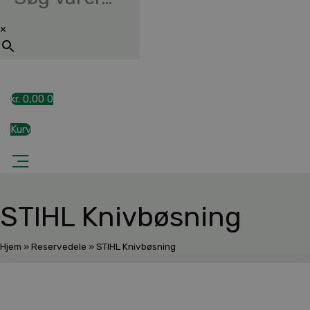
×
kr.
0,00
0
Kurv
STIHL Knivbøsning
Hjem
»
Reservedele
»
STIHL Knivbøsning