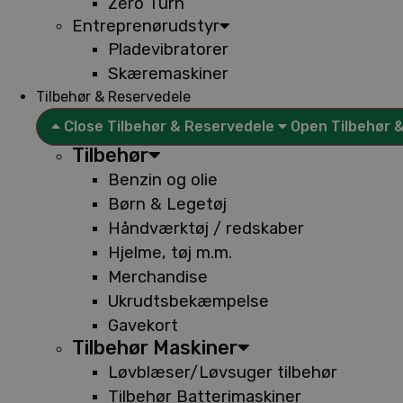
Zero Turn
Entreprenørudstyr
Pladevibratorer
Skæremaskiner
Tilbehør & Reservedele
Close Tilbehør & Reservedele
Open Tilbehør 
Tilbehør
Benzin og olie
Børn & Legetøj
Håndværktøj / redskaber
Hjelme, tøj m.m.
Merchandise
Ukrudtsbekæmpelse
Gavekort
Tilbehør Maskiner
Løvblæser/Løvsuger tilbehør
Tilbehør Batterimaskiner