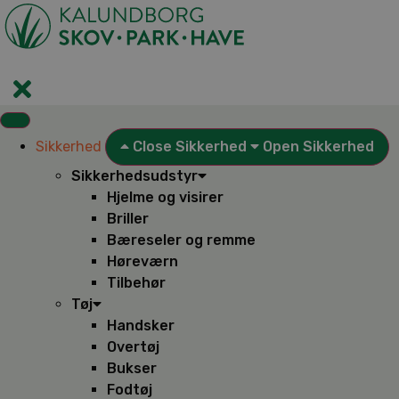
Videre
til
indhold
Sikkerhed
Close Sikkerhed
Open Sikkerhed
Sikkerhedsudstyr
Hjelme og visirer
Briller
Bæreseler og remme
Høreværn
Tilbehør
Tøj
Handsker
Overtøj
Bukser
Fodtøj