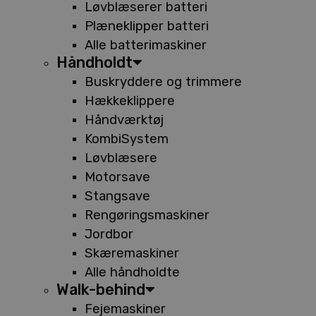
Løvblæserer batteri
Plæneklipper batteri
Alle batterimaskiner
Håndholdt
Buskryddere og trimmere
Hækkeklippere
Håndværktøj
KombiSystem
Løvblæsere
Motorsave
Stangsave
Rengøringsmaskiner
Jordbor
Skæremaskiner
Alle håndholdte
Walk-behind
Fejemaskiner