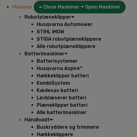
Maskiner
Close Maskiner
Open Maskiner
Robotplæneklipper
Husqvarna Automower
STIHL iMOW
STIGA robotplæneklippere
Alle robotplæneklippere
Batterimaskiner
Batterisystemer
Husqvarna Aspire™
Hækkeklipper batteri
KombiSystem
Kædesav batteri
Løvblæserer batteri
Plæneklipper batteri
Alle batterimaskiner
Håndholdt
Buskryddere og trimmere
Hækkeklippere