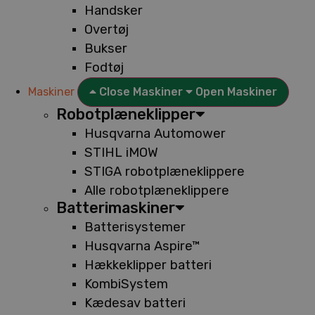
Handsker
Overtøj
Bukser
Fodtøj
Maskiner
Close Maskiner
Open Maskiner
Robotplæneklipper
Husqvarna Automower
STIHL iMOW
STIGA robotplæneklippere
Alle robotplæneklippere
Batterimaskiner
Batterisystemer
Husqvarna Aspire™
Hækkeklipper batteri
KombiSystem
Kædesav batteri