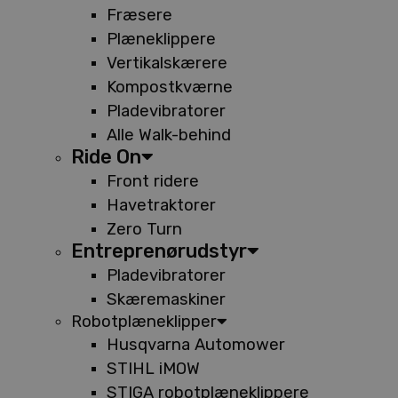
Fræsere
Plæneklippere
Vertikalskærere
Kompostkværne
Pladevibratorer
Alle Walk-behind
Ride On
Front ridere
Havetraktorer
Zero Turn
Entreprenørudstyr
Pladevibratorer
Skæremaskiner
Robotplæneklipper
Husqvarna Automower
STIHL iMOW
STIGA robotplæneklippere