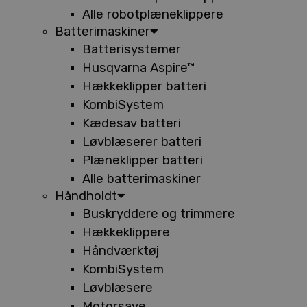
Alle robotplæneklippere
Batterimaskiner
Batterisystemer
Husqvarna Aspire™
Hækkeklipper batteri
KombiSystem
Kædesav batteri
Løvblæserer batteri
Plæneklipper batteri
Alle batterimaskiner
Håndholdt
Buskryddere og trimmere
Hækkeklippere
Håndværktøj
KombiSystem
Løvblæsere
Motorsave