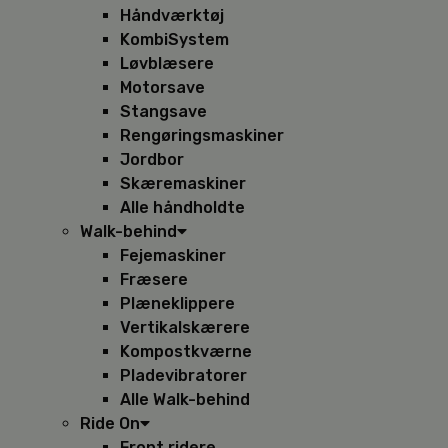
Håndværktøj
KombiSystem
Løvblæsere
Motorsave
Stangsave
Rengøringsmaskiner
Jordbor
Skæremaskiner
Alle håndholdte
Walk-behind
Fejemaskiner
Fræsere
Plæneklippere
Vertikalskærere
Kompostkværne
Pladevibratorer
Alle Walk-behind
Ride On
Front ridere