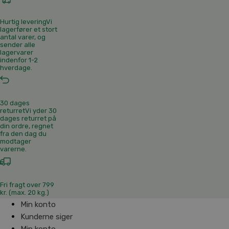
Hurtig levering
Vi
lagerfører et stort
antal varer, og
sender alle
lagervarer
indenfor 1-2
hverdage.
30 dages
returret
Vi yder 30
dages returret på
din ordre, regnet
fra den dag du
modtager
varerne.
Fri fragt over 799
kr. (max. 20 kg.)
Min konto
Kunderne siger
Min konto