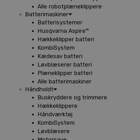
Alle robotplæneklippere
Batterimaskiner
Batterisystemer
Husqvarna Aspire™
Hækkeklipper batteri
KombiSystem
Kædesav batteri
Løvblæserer batteri
Plæneklipper batteri
Alle batterimaskiner
Håndholdt
Buskryddere og trimmere
Hækkeklippere
Håndværktøj
KombiSystem
Løvblæsere
Motorsave