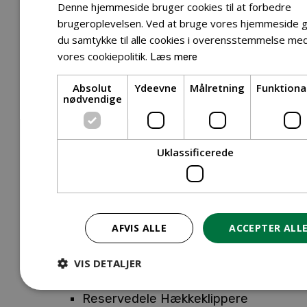
Tilbehør Entreprenørudstyr
Denne hjemmeside bruger cookies til at forbedre
Tilbehør Havetraktor
brugeroplevelsen. Ved at bruge vores hjemmeside g
du samtykke til alle cookies i overensstemmelse me
Tilbehør Hækkeklippere
vores cookiepolitik.
Læs mere
Tilbehør Motorsav
Tilbehør Kæder
Absolut
Ydeevne
Målretning
Funktiona
Tilbehør Sværd
nødvendige
Tilbehør Rengøringsmaskiner
Tilbehør Rider
Tilbehør Robotplæneklipper
Uklassificerede
Tilbehør Walk Behind
Reservedele
Reservedele Buskryddere
Reservedele Løvblæsere
AFVIS ALLE
ACCEPTER ALL
Reservedele Motorsave
Reservedele Plæneklippere
VIS DETALJER
Reservedele Robotplæneklippere
Reservedele Hækkeklippere