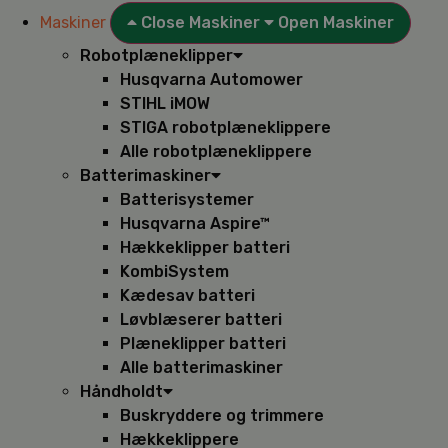
Maskiner
Close Maskiner
Open Maskiner
Robotplæneklipper
Husqvarna Automower
STIHL iMOW
STIGA robotplæneklippere
Alle robotplæneklippere
Batterimaskiner
Batterisystemer
Husqvarna Aspire™
Hækkeklipper batteri
KombiSystem
Kædesav batteri
Løvblæserer batteri
Plæneklipper batteri
Alle batterimaskiner
Håndholdt
Buskryddere og trimmere
Hækkeklippere