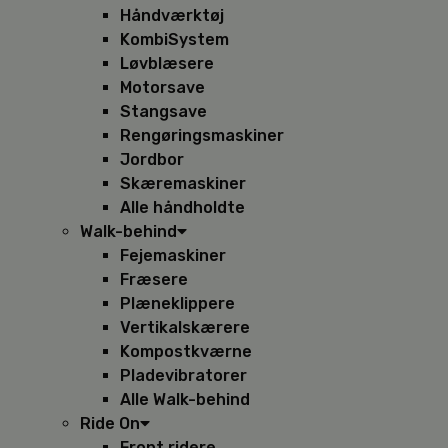
Håndværktøj
KombiSystem
Løvblæsere
Motorsave
Stangsave
Rengøringsmaskiner
Jordbor
Skæremaskiner
Alle håndholdte
Walk-behind
Fejemaskiner
Fræsere
Plæneklippere
Vertikalskærere
Kompostkværne
Pladevibratorer
Alle Walk-behind
Ride On
Front ridere