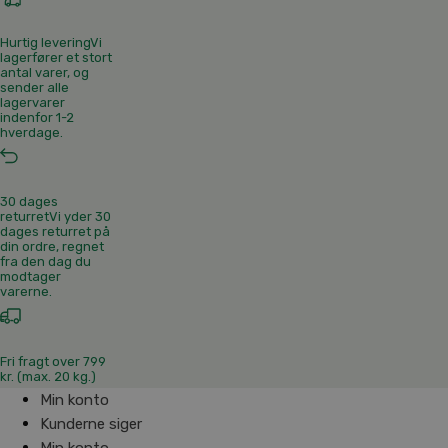
Hurtig levering
Vi
lagerfører et stort
antal varer, og
sender alle
lagervarer
indenfor 1-2
hverdage.
30 dages
returret
Vi yder 30
dages returret på
din ordre, regnet
fra den dag du
modtager
varerne.
Fri fragt over 799
kr. (max. 20 kg.)
Min konto
Kunderne siger
Min konto