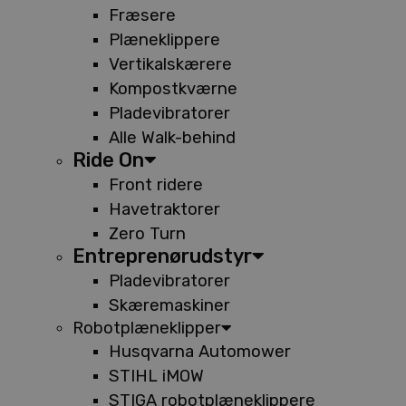
Fræsere
Plæneklippere
Vertikalskærere
Kompostkværne
Pladevibratorer
Alle Walk-behind
Ride On
Front ridere
Havetraktorer
Zero Turn
Entreprenørudstyr
Pladevibratorer
Skæremaskiner
Robotplæneklipper
Husqvarna Automower
STIHL iMOW
STIGA robotplæneklippere