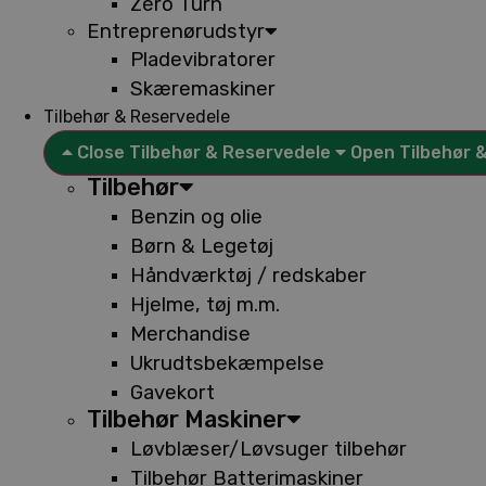
Zero Turn
Entreprenørudstyr
Pladevibratorer
Skæremaskiner
Tilbehør & Reservedele
Close Tilbehør & Reservedele
Open Tilbehør 
Tilbehør
Benzin og olie
Børn & Legetøj
Håndværktøj / redskaber
Hjelme, tøj m.m.
Merchandise
Ukrudtsbekæmpelse
Gavekort
Tilbehør Maskiner
Løvblæser/Løvsuger tilbehør
Tilbehør Batterimaskiner