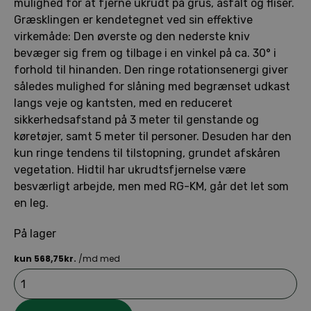
mulighed for at fjerne ukrudt på grus, asfalt og fliser.
Græsklingen er kendetegnet ved sin effektive
virkemåde: Den øverste og den nederste kniv
bevæger sig frem og tilbage i en vinkel på ca. 30° i
forhold til hinanden. Den ringe rotationsenergi giver
således mulighed for slåning med begrænset udkast
langs veje og kantsten, med en reduceret
sikkerhedsafstand på 3 meter til genstande og
køretøjer, samt 5 meter til personer. Desuden har den
kun ringe tendens til tilstopning, grundet afskåren
vegetation. Hidtil har ukrudtsfjernelse være
besværligt arbejde, men med RG-KM, går det let som
en leg.
På lager
STIHL
KombiVærktøj
RG-
KM