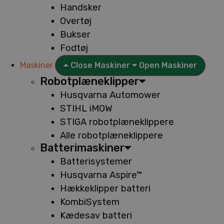
Handsker
Overtøj
Bukser
Fodtøj
Maskiner
Close Maskiner
Open Maskiner
Robotplæneklipper
Husqvarna Automower
STIHL iMOW
STIGA robotplæneklippere
Alle robotplæneklippere
Batterimaskiner
Batterisystemer
Husqvarna Aspire™
Hækkeklipper batteri
KombiSystem
Kædesav batteri