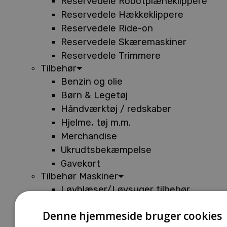
Reservedele Robotplæneklippere
Reservedele Hækkeklippere
Reservedele Ride-on
Reservedele Skæremaskiner
Reservedele Trimmere
Tilbehør
Benzin og olie
Børn & Legetøj
Håndværktøj / redskaber
Hjelme, tøj m.m.
Merchandise
Ukrudtsbekæmpelse
Gavekort
Tilbehør Maskiner
Løvblæser/Løvsuger tilbehør
Tilbehør Batterimaskiner
Denne hjemmeside bruger cookies
Tilbehør Buskryddere og Trimmere