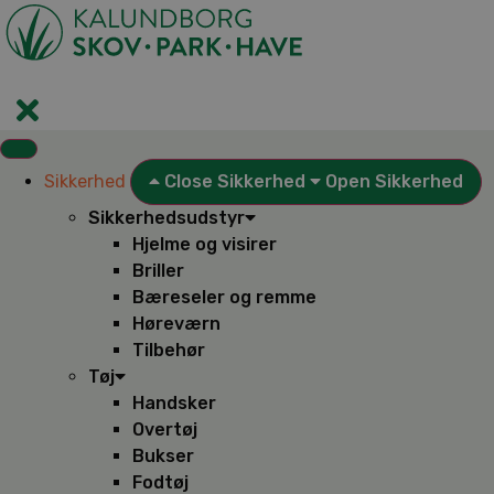
Videre
til
indhold
Sikkerhed
Close Sikkerhed
Open Sikkerhed
Sikkerhedsudstyr
Hjelme og visirer
Briller
Bæreseler og remme
Høreværn
Tilbehør
Tøj
Handsker
Overtøj
Bukser
Fodtøj