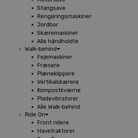
Stangsave
Rengøringsmaskiner
Jordbor
Skæremaskiner
Alle håndholdte
Walk-behind
Fejemaskiner
Fræsere
Plæneklippere
Vertikalskærere
Kompostkværne
Pladevibratorer
Alle Walk-behind
Ride On
Front ridere
Havetraktorer