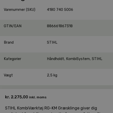
Varenummer (SKU)
4180 740 5006
GTIN/EAN
886661867318
Brand
STIHL
Kategorier
Håndholdt
,
KombiSystem
,
STIHL
Vægt
2,5 kg
kr.
2.275,00
inkl. moms
STIHL KombiVærktøj RG-KM Græsklinge giver dig