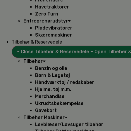
Havetraktorer
Zero Turn
Entreprenørudstyr
Pladevibratorer
Skæremaskiner
Tilbehør & Reservedele
Close Tilbehør & Reservedele
Open Tilbehør 
Tilbehør
Benzin og olie
Børn & Legetøj
Håndværktøj / redskaber
Hjelme, tøj m.m.
Merchandise
Ukrudtsbekæmpelse
Gavekort
Tilbehør Maskiner
Løvblæser/Løvsuger tilbehør