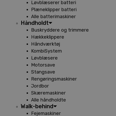
Løvblæserer batteri
Plæneklipper batteri
Alle batterimaskiner
Håndholdt
Buskryddere og trimmere
Hækkeklippere
Håndværktøj
KombiSystem
Løvblæsere
Motorsave
Stangsave
Rengøringsmaskiner
Jordbor
Skæremaskiner
Alle håndholdte
Walk-behind
Fejemaskiner