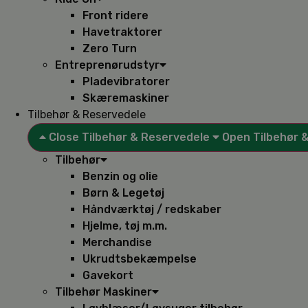
Front ridere
Havetraktorer
Zero Turn
Entreprenørudstyr
Pladevibratorer
Skæremaskiner
Tilbehør & Reservedele
Close Tilbehør & Reservedele
Open Tilbehør 
Tilbehør
Benzin og olie
Børn & Legetøj
Håndværktøj / redskaber
Hjelme, tøj m.m.
Merchandise
Ukrudtsbekæmpelse
Gavekort
Tilbehør Maskiner