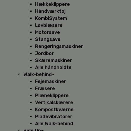
Hækkeklippere
Håndværktøj
KombiSystem
Løvblæsere
Motorsave
Stangsave
Rengøringsmaskiner
Jordbor
Skæremaskiner
Alle håndholdte
Walk-behind
Fejemaskiner
Fræsere
Plæneklippere
Vertikalskærere
Kompostkværne
Pladevibratorer
Alle Walk-behind
Ride On