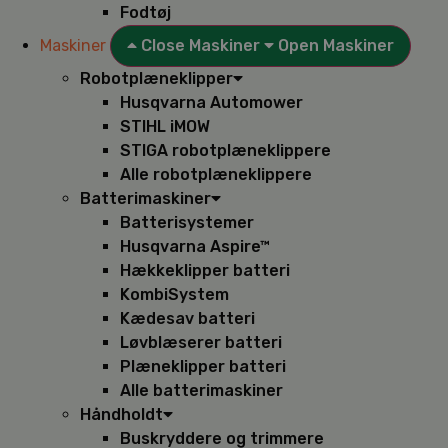
Fodtøj
Maskiner
Close Maskiner
Open Maskiner
Robotplæneklipper
Husqvarna Automower
STIHL iMOW
STIGA robotplæneklippere
Alle robotplæneklippere
Batterimaskiner
Batterisystemer
Husqvarna Aspire™
Hækkeklipper batteri
KombiSystem
Kædesav batteri
Løvblæserer batteri
Plæneklipper batteri
Alle batterimaskiner
Håndholdt
Buskryddere og trimmere