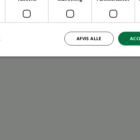
ritid
R
AFVIS ALLE
ACC