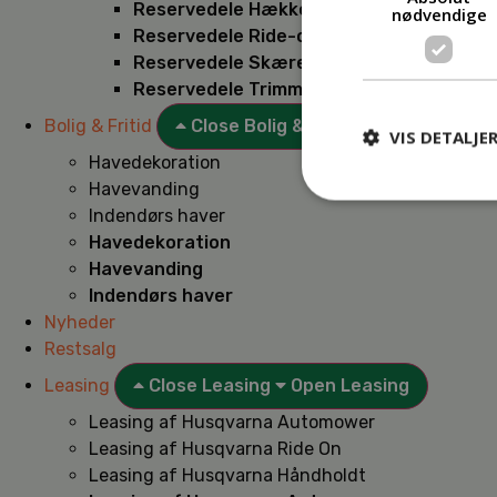
Reservedele Hækkeklippere
nødvendige
Reservedele Ride-on
Reservedele Skæremaskiner
Reservedele Trimmere
Bolig & Fritid
Close Bolig & Fritid
Open Bolig & F
VIS DETALJE
Havedekoration
Havevanding
Indendørs haver
Havedekoration
Havevanding
Indendørs haver
Nyheder
Restsalg
Leasing
Close Leasing
Open Leasing
Leasing af Husqvarna Automower
Leasing af Husqvarna Ride On
Leasing af Husqvarna Håndholdt