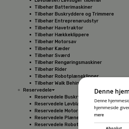
Løvblæser/Løvsuger tilbehør
Tilbehør Batterimaskiner
Tilbehør Buskryddere og Trimmere
Tilbehør Entreprenørudstyr
Tilbehør Havetraktor
Tilbehør Hækkeklippere
Tilbehør Motorsav
Tilbehør Kæder
Tilbehør Sværd
Tilbehør Rengøringsmaskiner
Tilbehør Rider
Tilbehør Robotplæneklipper
Tilbehør Walk Behind
Denne hjem
Reservedele
Reservedele Buskryddere
Denne hjemmeside
Reservedele Løvblæsere
hjemmeside giver
Reservedele Motorsave
mere
Reservedele Plæneklippere
Reservedele Robotplæneklippere
Absolut