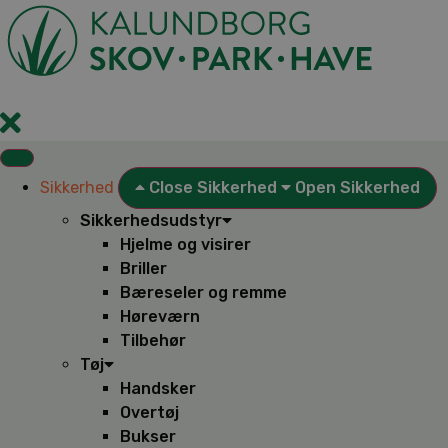
Videre
til
indhold
Sikkerhed
Close Sikkerhed
Open Sikkerhed
Sikkerhedsudstyr
Hjelme og visirer
Briller
Bæreseler og remme
Høreværn
Tilbehør
Tøj
Handsker
Overtøj
Bukser