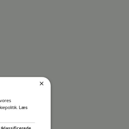
×
 vores
iepolitik.
Læs
Uklassificerede