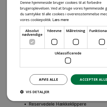
Tilbehør Entreprenørudstyr
Denne hjemmeside bruger cookies til at forbedre
Tilbehør Havetraktor
brugeroplevelsen. Ved at bruge vores hjemmeside g
du samtykke til alle cookies i overensstemmelse me
Tilbehør Hækkeklippere
vores cookiepolitik.
Læs mere
Tilbehør Motorsav
Tilbehør Kæder
Absolut
Ydeevne
Målretning
Funktiona
Tilbehør Sværd
nødvendige
Tilbehør Rengøringsmaskiner
Tilbehør Rider
Tilbehør Robotplæneklipper
Uklassificerede
Tilbehør Walk Behind
Reservedele
Reservedele Buskryddere
Reservedele Løvblæsere
AFVIS ALLE
ACCEPTER ALL
Reservedele Motorsave
Reservedele Plæneklippere
VIS DETALJER
Reservedele Robotplæneklippere
Reservedele Hækkeklippere