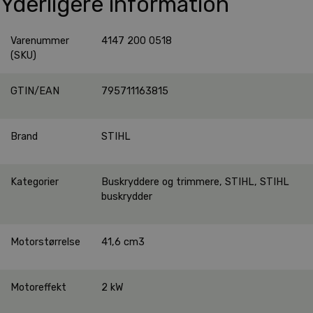
Yderligere information
Varenummer
4147 200 0518
(SKU)
GTIN/EAN
795711163815
Brand
STIHL
Kategorier
Buskryddere og trimmere
,
STIHL
,
STIHL
buskrydder
Motorstørrelse
41,6 cm3
Motoreffekt
2 kW