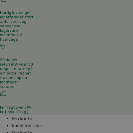
Hurtig levering
Vi
lagerfører et stort
antal varer, og
sender alle
lagervarer
indenfor 1-2
hverdage.
30 dages
returret
Vi yder 30
dages returret på
din ordre, regnet
fra den dag du
modtager
varerne.
Fri fragt over 799
kr. (max. 20 kg.)
Min konto
Kunderne siger
Min konto