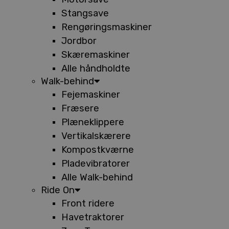
Stangsave
Rengøringsmaskiner
Jordbor
Skæremaskiner
Alle håndholdte
Walk-behind
Fejemaskiner
Fræsere
Plæneklippere
Vertikalskærere
Kompostkværne
Pladevibratorer
Alle Walk-behind
Ride On
Front ridere
Havetraktorer