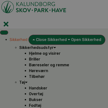
Videre
til
indhold
Sikkerhed
Close Sikkerhed
Open Sikkerhed
Sikkerhedsudstyr
Hjelme og visirer
Briller
Bæreseler og remme
Høreværn
Tilbehør
Tøj
Handsker
Overtøj
Bukser
Fodtøj