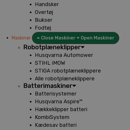
Handsker
Overtøj
Bukser
Fodtøj
Maskiner
Close Maskiner
Open Maskiner
Robotplæneklipper
Husqvarna Automower
STIHL iMOW
STIGA robotplæneklippere
Alle robotplæneklippere
Batterimaskiner
Batterisystemer
Husqvarna Aspire™
Hækkeklipper batteri
KombiSystem
Kædesav batteri