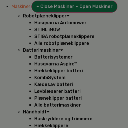
Maskiner
Close Maskiner
Open Maskiner
Robotplæneklipper
Husqvarna Automower
STIHL iMOW
STIGA robotplæneklippere
Alle robotplæneklippere
Batterimaskiner
Batterisystemer
Husqvarna Aspire™
Hækkeklipper batteri
KombiSystem
Kædesav batteri
Løvblæserer batteri
Plæneklipper batteri
Alle batterimaskiner
Håndholdt
Buskryddere og trimmere
Hækkeklippere