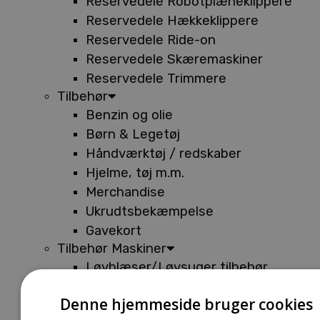
Reservedele Robotplæneklippere
Reservedele Hækkeklippere
Reservedele Ride-on
Reservedele Skæremaskiner
Reservedele Trimmere
Tilbehør
Benzin og olie
Børn & Legetøj
Håndværktøj / redskaber
Hjelme, tøj m.m.
Merchandise
Ukrudtsbekæmpelse
Gavekort
Tilbehør Maskiner
Løvblæser/Løvsuger tilbehør
Tilbehør Batterimaskiner
Denne hjemmeside bruger cookies
Tilbehør Buskryddere og Trimmere