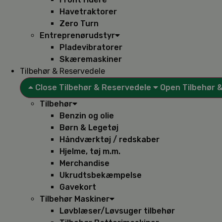
Havetraktorer
Zero Turn
Entreprenørudstyr
Pladevibratorer
Skæremaskiner
Tilbehør & Reservedele
Close Tilbehør & Reservedele
Open Tilbehør 
Tilbehør
Benzin og olie
Børn & Legetøj
Håndværktøj / redskaber
Hjelme, tøj m.m.
Merchandise
Ukrudtsbekæmpelse
Gavekort
Tilbehør Maskiner
Løvblæser/Løvsuger tilbehør