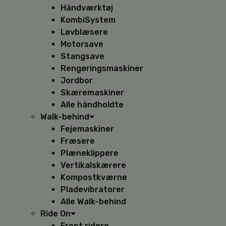
Håndværktøj
KombiSystem
Løvblæsere
Motorsave
Stangsave
Rengøringsmaskiner
Jordbor
Skæremaskiner
Alle håndholdte
Walk-behind
Fejemaskiner
Fræsere
Plæneklippere
Vertikalskærere
Kompostkværne
Pladevibratorer
Alle Walk-behind
Ride On
Front ridere