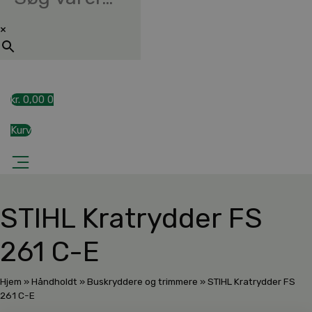
×
kr.
0,00
0
Kurv
STIHL Kratrydder FS
261 C-E
Hjem
»
Håndholdt
»
Buskryddere og trimmere
»
STIHL Kratrydder FS
261 C-E