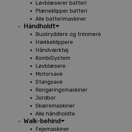
Løvblæserer batteri
Plæneklipper batteri
Alle batterimaskiner
Håndholdt
Buskryddere og trimmere
Hækkeklippere
Håndværktøj
KombiSystem
Løvblæsere
Motorsave
Stangsave
Rengøringsmaskiner
Jordbor
Skæremaskiner
Alle håndholdte
Walk-behind
Fejemaskiner