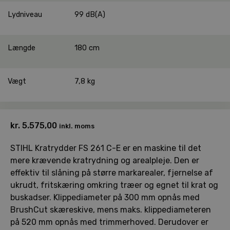
Lydniveau
99 dB(A)
Længde
180 cm
Vægt
7,8 kg
kr.
5.575,00
inkl. moms
STIHL Kratrydder FS 261 C-E er en maskine til det
mere krævende kratrydning og arealpleje. Den er
effektiv til slåning på større markarealer, fjernelse af
ukrudt, fritskæring omkring træer og egnet til krat og
buskadser. Klippediameter på 300 mm opnås med
BrushCut skæreskive, mens maks. klippediameteren
på 520 mm opnås med trimmerhoved. Derudover er