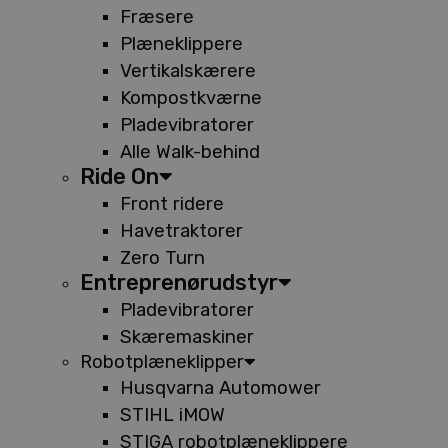
Fræsere
Plæneklippere
Vertikalskærere
Kompostkværne
Pladevibratorer
Alle Walk-behind
Ride On
Front ridere
Havetraktorer
Zero Turn
Entreprenørudstyr
Pladevibratorer
Skæremaskiner
Robotplæneklipper
Husqvarna Automower
STIHL iMOW
STIGA robotplæneklippere