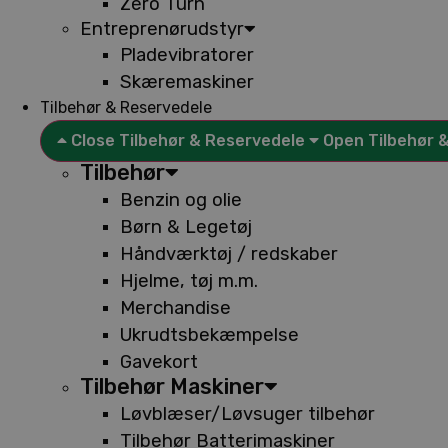
Zero Turn
Entreprenørudstyr
Pladevibratorer
Skæremaskiner
Tilbehør & Reservedele
Close Tilbehør & Reservedele
Open Tilbehør 
Tilbehør
Benzin og olie
Børn & Legetøj
Håndværktøj / redskaber
Hjelme, tøj m.m.
Merchandise
Ukrudtsbekæmpelse
Gavekort
Tilbehør Maskiner
Løvblæser/Løvsuger tilbehør
Tilbehør Batterimaskiner