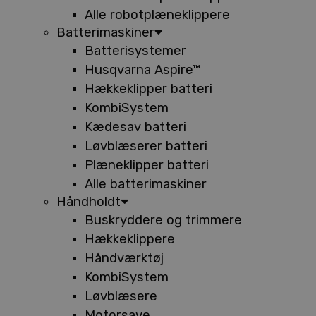
Alle robotplæneklippere
Batterimaskiner
Batterisystemer
Husqvarna Aspire™
Hækkeklipper batteri
KombiSystem
Kædesav batteri
Løvblæserer batteri
Plæneklipper batteri
Alle batterimaskiner
Håndholdt
Buskryddere og trimmere
Hækkeklippere
Håndværktøj
KombiSystem
Løvblæsere
Motorsave