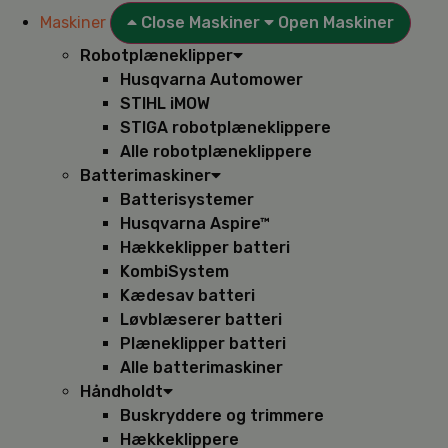
Maskiner
Close Maskiner
Open Maskiner
Robotplæneklipper
Husqvarna Automower
STIHL iMOW
STIGA robotplæneklippere
Alle robotplæneklippere
Batterimaskiner
Batterisystemer
Husqvarna Aspire™
Hækkeklipper batteri
KombiSystem
Kædesav batteri
Løvblæserer batteri
Plæneklipper batteri
Alle batterimaskiner
Håndholdt
Buskryddere og trimmere
Hækkeklippere