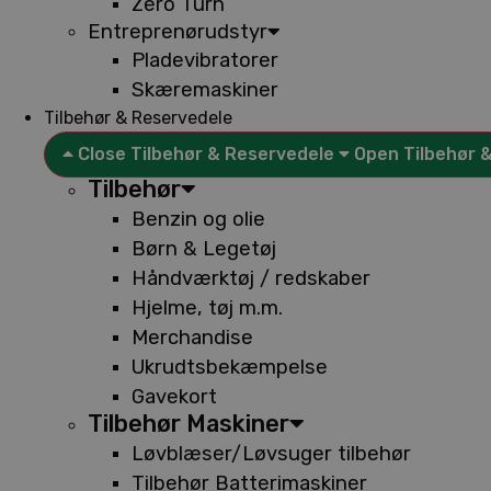
Zero Turn
Entreprenørudstyr
Pladevibratorer
Skæremaskiner
Tilbehør & Reservedele
Close Tilbehør & Reservedele
Open Tilbehør 
Tilbehør
Benzin og olie
Børn & Legetøj
Håndværktøj / redskaber
Hjelme, tøj m.m.
Merchandise
Ukrudtsbekæmpelse
Gavekort
Tilbehør Maskiner
Løvblæser/Løvsuger tilbehør
Tilbehør Batterimaskiner