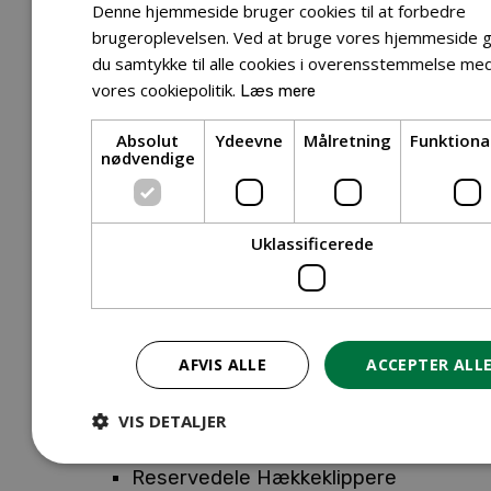
Tilbehør Entreprenørudstyr
Denne hjemmeside bruger cookies til at forbedre
Tilbehør Havetraktor
brugeroplevelsen. Ved at bruge vores hjemmeside g
du samtykke til alle cookies i overensstemmelse me
Tilbehør Hækkeklippere
vores cookiepolitik.
Læs mere
Tilbehør Motorsav
Tilbehør Kæder
Absolut
Ydeevne
Målretning
Funktiona
Tilbehør Sværd
nødvendige
Tilbehør Rengøringsmaskiner
Tilbehør Rider
Tilbehør Robotplæneklipper
Uklassificerede
Tilbehør Walk Behind
Reservedele
Reservedele Buskryddere
Reservedele Løvblæsere
AFVIS ALLE
ACCEPTER ALL
Reservedele Motorsave
Reservedele Plæneklippere
VIS DETALJER
Reservedele Robotplæneklippere
Reservedele Hækkeklippere