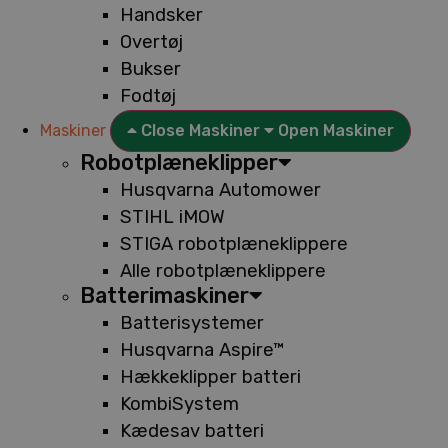
Handsker
Overtøj
Bukser
Fodtøj
Maskiner
Close Maskiner
Open Maskiner
Robotplæneklipper
Husqvarna Automower
STIHL iMOW
STIGA robotplæneklippere
Alle robotplæneklippere
Batterimaskiner
Batterisystemer
Husqvarna Aspire™
Hækkeklipper batteri
KombiSystem
Kædesav batteri