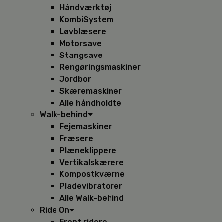
Håndværktøj
KombiSystem
Løvblæsere
Motorsave
Stangsave
Rengøringsmaskiner
Jordbor
Skæremaskiner
Alle håndholdte
Walk-behind
Fejemaskiner
Fræsere
Plæneklippere
Vertikalskærere
Kompostkværne
Pladevibratorer
Alle Walk-behind
Ride On
Front ridere