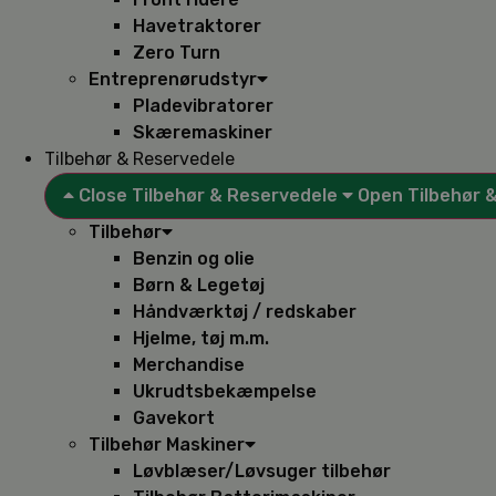
Havetraktorer
Zero Turn
Entreprenørudstyr
Pladevibratorer
Skæremaskiner
Tilbehør & Reservedele
Close Tilbehør & Reservedele
Open Tilbehør 
Tilbehør
Benzin og olie
Børn & Legetøj
Håndværktøj / redskaber
Hjelme, tøj m.m.
Merchandise
Ukrudtsbekæmpelse
Gavekort
Tilbehør Maskiner
Løvblæser/Løvsuger tilbehør