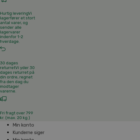
Hurtig levering
Vi
lagerfører et stort
antal varer, og
sender alle
lagervarer
indenfor 1-2
hverdage.
30 dages
returret
Vi yder 30
dages returret på
din ordre, regnet
fra den dag du
modtager
varerne.
Fri fragt over 799
kr. (max. 20 kg.)
Min konto
Kunderne siger
Min konto