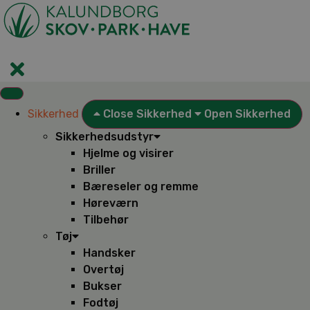
Videre
til
indhold
Sikkerhed
Close Sikkerhed
Open Sikkerhed
Sikkerhedsudstyr
Hjelme og visirer
Briller
Bæreseler og remme
Høreværn
Tilbehør
Tøj
Handsker
Overtøj
Bukser
Fodtøj