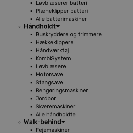
Løvblæserer batteri
Plæneklipper batteri
Alle batterimaskiner
Håndholdt
Buskryddere og trimmere
Hækkeklippere
Håndværktøj
KombiSystem
Løvblæsere
Motorsave
Stangsave
Rengøringsmaskiner
Jordbor
Skæremaskiner
Alle håndholdte
Walk-behind
Fejemaskiner