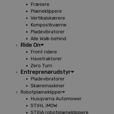
Fræsere
Plæneklippere
Vertikalskærere
Kompostkværne
Pladevibratorer
Alle Walk-behind
Ride On
Front ridere
Havetraktorer
Zero Turn
Entreprenørudstyr
Pladevibratorer
Skæremaskiner
Robotplæneklipper
Husqvarna Automower
STIHL iMOW
STIGA robotplæneklippere