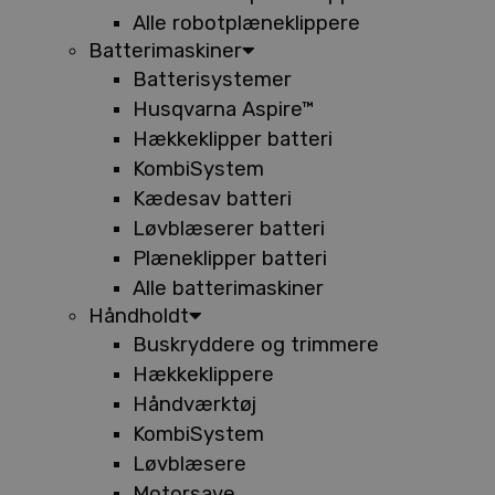
Alle robotplæneklippere
Batterimaskiner
Batterisystemer
Husqvarna Aspire™
Hækkeklipper batteri
KombiSystem
Kædesav batteri
Løvblæserer batteri
Plæneklipper batteri
Alle batterimaskiner
Håndholdt
Buskryddere og trimmere
Hækkeklippere
Håndværktøj
KombiSystem
Løvblæsere
Motorsave