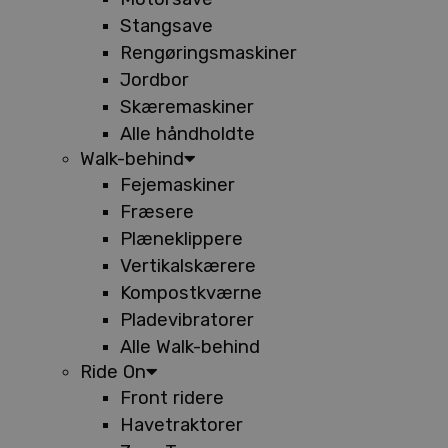
Stangsave
Rengøringsmaskiner
Jordbor
Skæremaskiner
Alle håndholdte
Walk-behind
Fejemaskiner
Fræsere
Plæneklippere
Vertikalskærere
Kompostkværne
Pladevibratorer
Alle Walk-behind
Ride On
Front ridere
Havetraktorer