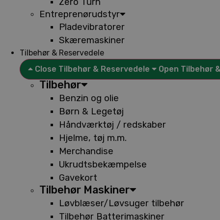
Zero Turn
Entreprenørudstyr
Pladevibratorer
Skæremaskiner
Tilbehør & Reservedele
Close Tilbehør & Reservedele
Open Tilbehør 
Tilbehør
Benzin og olie
Børn & Legetøj
Håndværktøj / redskaber
Hjelme, tøj m.m.
Merchandise
Ukrudtsbekæmpelse
Gavekort
Tilbehør Maskiner
Løvblæser/Løvsuger tilbehør
Tilbehør Batterimaskiner