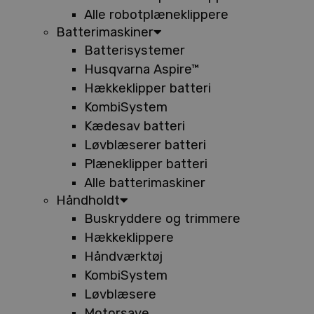
Alle robotplæneklippere
Batterimaskiner
Batterisystemer
Husqvarna Aspire™
Hækkeklipper batteri
KombiSystem
Kædesav batteri
Løvblæserer batteri
Plæneklipper batteri
Alle batterimaskiner
Håndholdt
Buskryddere og trimmere
Hækkeklippere
Håndværktøj
KombiSystem
Løvblæsere
Motorsave