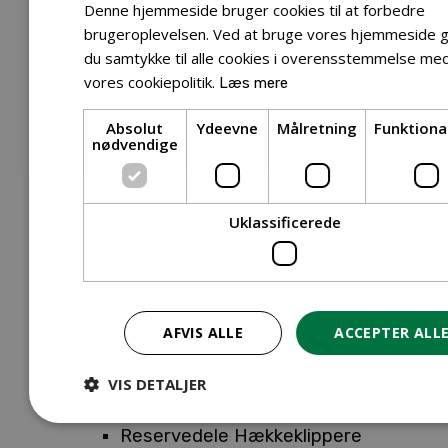
Tilbehør Entreprenørudstyr
Denne hjemmeside bruger cookies til at forbedre
Tilbehør Havetraktor
brugeroplevelsen. Ved at bruge vores hjemmeside g
du samtykke til alle cookies i overensstemmelse me
Tilbehør Hækkeklippere
vores cookiepolitik.
Læs mere
Tilbehør Motorsav
Tilbehør Kæder
Absolut
Ydeevne
Målretning
Funktiona
Tilbehør Sværd
nødvendige
Tilbehør Rengøringsmaskiner
Tilbehør Rider
Tilbehør Robotplæneklipper
Uklassificerede
Tilbehør Walk Behind
Reservedele
Reservedele Buskryddere
Reservedele Løvblæsere
AFVIS ALLE
ACCEPTER ALL
Reservedele Motorsave
Reservedele Plæneklippere
VIS DETALJER
Reservedele Robotplæneklippere
Reservedele Hækkeklippere