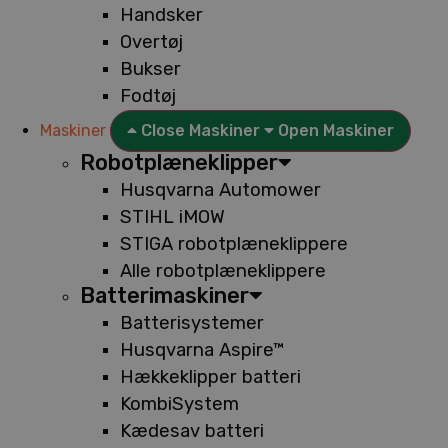
Handsker
Overtøj
Bukser
Fodtøj
Maskiner
Close Maskiner
Open Maskiner
Robotplæneklipper
Husqvarna Automower
STIHL iMOW
STIGA robotplæneklippere
Alle robotplæneklippere
Batterimaskiner
Batterisystemer
Husqvarna Aspire™
Hækkeklipper batteri
KombiSystem
Kædesav batteri