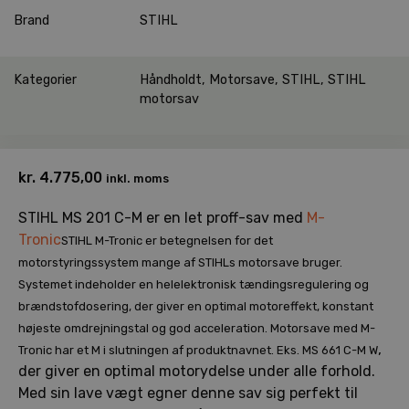
Brand
STIHL
Kategorier
Håndholdt
,
Motorsave
,
STIHL
,
STIHL
motorsav
kr.
4.775,00
inkl. moms
STIHL MS 201 C-M er en let proff-sav med
M-
Tronic
STIHL M-Tronic er betegnelsen for det
motorstyringssystem mange af STIHLs motorsave bruger.
Systemet indeholder en helelektronisk tændingsregulering og
brændstofdosering, der giver en optimal motoreffekt, konstant
højeste omdrejningstal og god acceleration. Motorsave med M-
,
Tronic har et M i slutningen af produktnavnet. Eks. MS 661 C-M W
der giver en optimal motorydelse under alle forhold.
Med sin lave vægt egner denne sav sig perfekt til