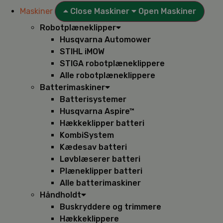
Maskiner
Close Maskiner
Open Maskiner
Robotplæneklipper
Husqvarna Automower
STIHL iMOW
STIGA robotplæneklippere
Alle robotplæneklippere
Batterimaskiner
Batterisystemer
Husqvarna Aspire™
Hækkeklipper batteri
KombiSystem
Kædesav batteri
Løvblæserer batteri
Plæneklipper batteri
Alle batterimaskiner
Håndholdt
Buskryddere og trimmere
Hækkeklippere