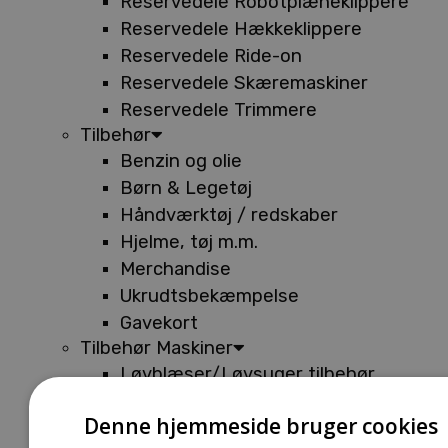
Reservedele Robotplæneklippere
Reservedele Hækkeklippere
Reservedele Ride-on
Reservedele Skæremaskiner
Reservedele Trimmere
Tilbehør
Benzin og olie
Børn & Legetøj
Håndværktøj / redskaber
Hjelme, tøj m.m.
Merchandise
Ukrudtsbekæmpelse
Gavekort
Tilbehør Maskiner
Løvblæser/Løvsuger tilbehør
Tilbehør Batterimaskiner
Denne hjemmeside bruger cookies
Tilbehør Buskryddere og Trimmere