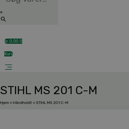
×
kr.
0,00
0
Kurv
STIHL MS 201 C-M
Hjem
»
Håndholdt
»
STIHL MS 201 C-M