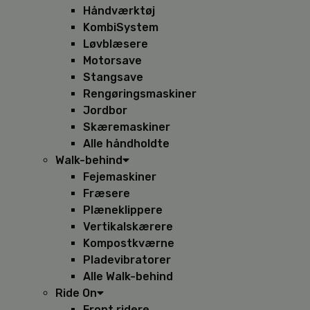
Håndværktøj
KombiSystem
Løvblæsere
Motorsave
Stangsave
Rengøringsmaskiner
Jordbor
Skæremaskiner
Alle håndholdte
Walk-behind
Fejemaskiner
Fræsere
Plæneklippere
Vertikalskærere
Kompostkværne
Pladevibratorer
Alle Walk-behind
Ride On
Front ridere