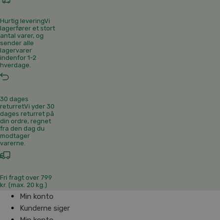
Hurtig levering
Vi
lagerfører et stort
antal varer, og
sender alle
lagervarer
indenfor 1-2
hverdage.
30 dages
returret
Vi yder 30
dages returret på
din ordre, regnet
fra den dag du
modtager
varerne.
Fri fragt over 799
kr. (max. 20 kg.)
Min konto
Kunderne siger
Min konto