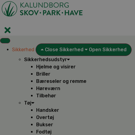
Videre
til
indhold
Sikkerhed
Close Sikkerhed
Open Sikkerhed
Sikkerhedsudstyr
Hjelme og visirer
Briller
Bæreseler og remme
Høreværn
Tilbehør
Tøj
Handsker
Overtøj
Bukser
Fodtøj