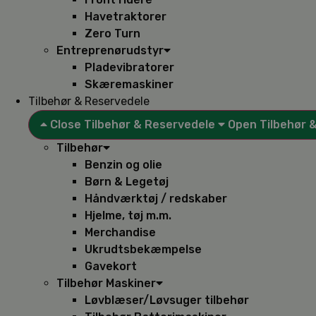
Havetraktorer
Zero Turn
Entreprenørudstyr
Pladevibratorer
Skæremaskiner
Tilbehør & Reservedele
Close Tilbehør & Reservedele
Open Tilbehør 
Tilbehør
Benzin og olie
Børn & Legetøj
Håndværktøj / redskaber
Hjelme, tøj m.m.
Merchandise
Ukrudtsbekæmpelse
Gavekort
Tilbehør Maskiner
Løvblæser/Løvsuger tilbehør