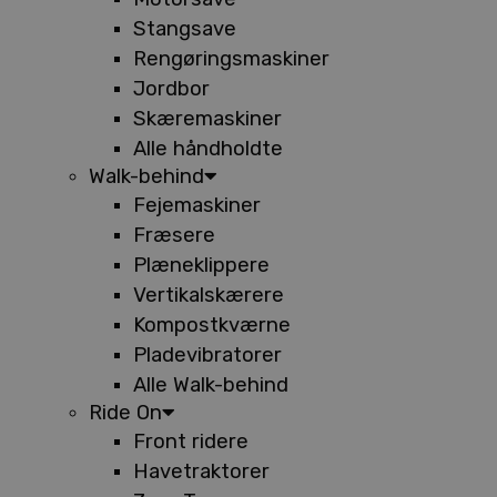
Stangsave
Rengøringsmaskiner
Jordbor
Skæremaskiner
Alle håndholdte
Walk-behind
Fejemaskiner
Fræsere
Plæneklippere
Vertikalskærere
Kompostkværne
Pladevibratorer
Alle Walk-behind
Ride On
Front ridere
Havetraktorer