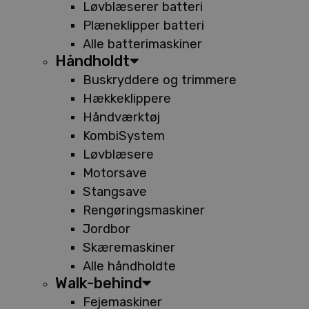
Løvblæserer batteri
Plæneklipper batteri
Alle batterimaskiner
Håndholdt
Buskryddere og trimmere
Hækkeklippere
Håndværktøj
KombiSystem
Løvblæsere
Motorsave
Stangsave
Rengøringsmaskiner
Jordbor
Skæremaskiner
Alle håndholdte
Walk-behind
Fejemaskiner