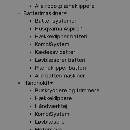
Alle robotplæneklippere
Batterimaskiner
Batterisystemer
Husqvarna Aspire™
Hækkeklipper batteri
KombiSystem
Kædesav batteri
Løvblæserer batteri
Plæneklipper batteri
Alle batterimaskiner
Håndholdt
Buskryddere og trimmere
Hækkeklippere
Håndværktøj
KombiSystem
Løvblæsere
Motorsave