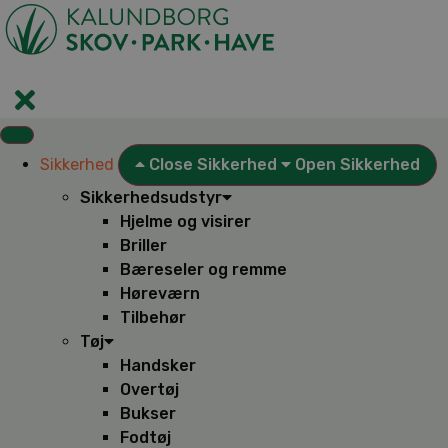
Videre
til
indhold
Sikkerhed
Close Sikkerhed
Open Sikkerhed
Sikkerhedsudstyr
Hjelme og visirer
Briller
Bæreseler og remme
Høreværn
Tilbehør
Tøj
Handsker
Overtøj
Bukser
Fodtøj