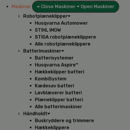
Maskiner
Close Maskiner
Open Maskiner
Robotplæneklipper
Husqvarna Automower
STIHL iMOW
STIGA robotplæneklippere
Alle robotplæneklippere
Batterimaskiner
Batterisystemer
Husqvarna Aspire™
Hækkeklipper batteri
KombiSystem
Kædesav batteri
Løvblæserer batteri
Plæneklipper batteri
Alle batterimaskiner
Håndholdt
Buskryddere og trimmere
Hækkeklippere