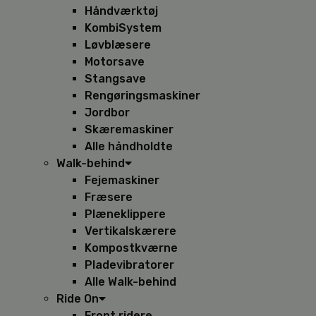
Håndværktøj
KombiSystem
Løvblæsere
Motorsave
Stangsave
Rengøringsmaskiner
Jordbor
Skæremaskiner
Alle håndholdte
Walk-behind
Fejemaskiner
Fræsere
Plæneklippere
Vertikalskærere
Kompostkværne
Pladevibratorer
Alle Walk-behind
Ride On
Front ridere