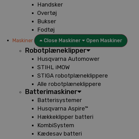
Handsker
Overtøj
Bukser
Fodtøj
Maskiner
Close Maskiner
Open Maskiner
Robotplæneklipper
Husqvarna Automower
STIHL iMOW
STIGA robotplæneklippere
Alle robotplæneklippere
Batterimaskiner
Batterisystemer
Husqvarna Aspire™
Hækkeklipper batteri
KombiSystem
Kædesav batteri