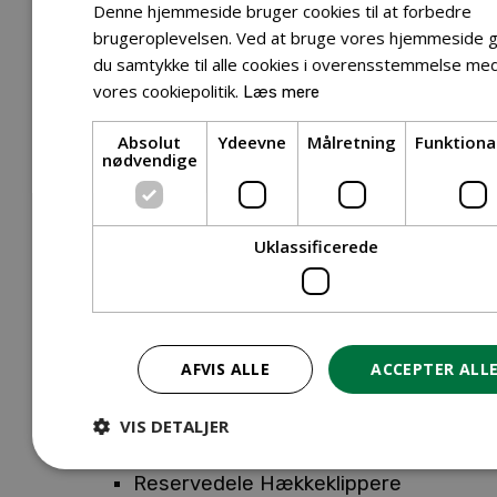
Tilbehør Entreprenørudstyr
Denne hjemmeside bruger cookies til at forbedre
Tilbehør Havetraktor
brugeroplevelsen. Ved at bruge vores hjemmeside g
du samtykke til alle cookies i overensstemmelse me
Tilbehør Hækkeklippere
vores cookiepolitik.
Læs mere
Tilbehør Motorsav
Tilbehør Kæder
Absolut
Ydeevne
Målretning
Funktiona
Tilbehør Sværd
nødvendige
Tilbehør Rengøringsmaskiner
Tilbehør Rider
Tilbehør Robotplæneklipper
Uklassificerede
Tilbehør Walk Behind
Reservedele
Reservedele Buskryddere
Reservedele Løvblæsere
AFVIS ALLE
ACCEPTER ALL
Reservedele Motorsave
Reservedele Plæneklippere
VIS DETALJER
Reservedele Robotplæneklippere
Reservedele Hækkeklippere