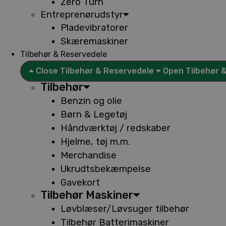
Zero Turn
Entreprenørudstyr
Pladevibratorer
Skæremaskiner
Tilbehør & Reservedele
Close Tilbehør & Reservedele
Open Tilbehør 
Tilbehør
Benzin og olie
Børn & Legetøj
Håndværktøj / redskaber
Hjelme, tøj m.m.
Merchandise
Ukrudtsbekæmpelse
Gavekort
Tilbehør Maskiner
Løvblæser/Løvsuger tilbehør
Tilbehør Batterimaskiner