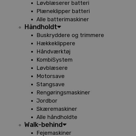
Løvblæserer batteri
Plæneklipper batteri
Alle batterimaskiner
Håndholdt
Buskryddere og trimmere
Hækkeklippere
Håndværktøj
KombiSystem
Løvblæsere
Motorsave
Stangsave
Rengøringsmaskiner
Jordbor
Skæremaskiner
Alle håndholdte
Walk-behind
Fejemaskiner