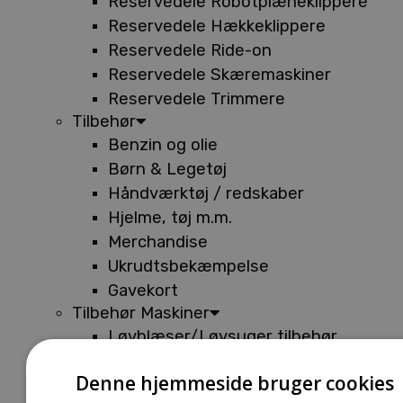
Reservedele Robotplæneklippere
Reservedele Hækkeklippere
Reservedele Ride-on
Reservedele Skæremaskiner
Reservedele Trimmere
Tilbehør
Benzin og olie
Børn & Legetøj
Håndværktøj / redskaber
Hjelme, tøj m.m.
Merchandise
Ukrudtsbekæmpelse
Gavekort
Tilbehør Maskiner
Løvblæser/Løvsuger tilbehør
Tilbehør Batterimaskiner
Denne hjemmeside bruger cookies
Tilbehør Buskryddere og Trimmere