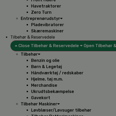
Havetraktorer
Zero Turn
Entreprenørudstyr
Pladevibratorer
Skæremaskiner
Tilbehør & Reservedele
Close Tilbehør & Reservedele
Open Tilbehør 
Tilbehør
Benzin og olie
Børn & Legetøj
Håndværktøj / redskaber
Hjelme, tøj m.m.
Merchandise
Ukrudtsbekæmpelse
Gavekort
Tilbehør Maskiner
Løvblæser/Løvsuger tilbehør