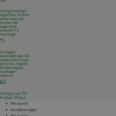
Hurtig levering
Vi
lagerfører et stort
antal varer, og
sender alle
lagervarer
indenfor 1-2
hverdage.
30 dages
returret
Vi yder 30
dages returret på
din ordre, regnet
fra den dag du
modtager
varerne.
Fri fragt over 799
kr. (max. 20 kg.)
Min konto
Kunderne siger
Min konto