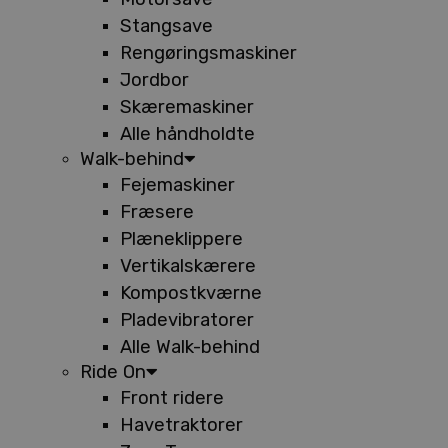
Stangsave
Rengøringsmaskiner
Jordbor
Skæremaskiner
Alle håndholdte
Walk-behind
Fejemaskiner
Fræsere
Plæneklippere
Vertikalskærere
Kompostkværne
Pladevibratorer
Alle Walk-behind
Ride On
Front ridere
Havetraktorer