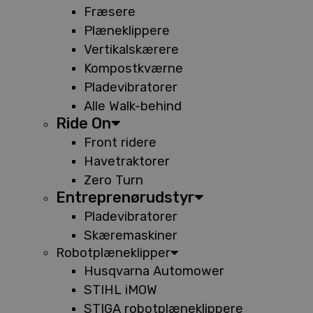
Fræsere
Plæneklippere
Vertikalskærere
Kompostkværne
Pladevibratorer
Alle Walk-behind
Ride On
Front ridere
Havetraktorer
Zero Turn
Entreprenørudstyr
Pladevibratorer
Skæremaskiner
Robotplæneklipper
Husqvarna Automower
STIHL iMOW
STIGA robotplæneklippere