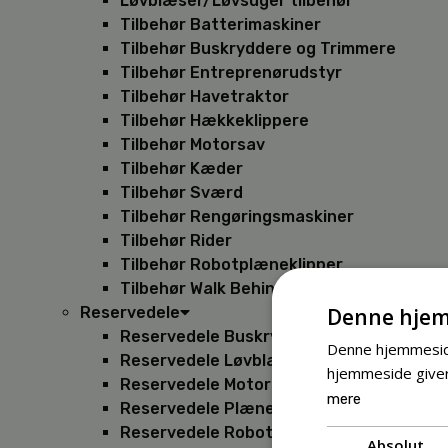
Løvblæser/Løvsuger tilbehør
Tilbehør Batterimaskiner
Tilbehør Buskryddere og Trimmere
Tilbehør Entreprenørudstyr
Tilbehør Havetraktor
Tilbehør Hækkeklippere
Tilbehør Motorsav
Tilbehør Kæder
Tilbehør Sværd
Tilbehør Rengøringsmaskiner
Tilbehør Rider
Tilbehør Robotplæneklipper
Tilbehør Walk Behind
Denne hjem
Reservedele
Reservedele Buskryddere
Denne hjemmeside
Reservedele Løvblæsere
hjemmeside giver
Reservedele Motorsave
mere
Reservedele Plæneklippere
Reservedele Robotplæneklippere
Absolut