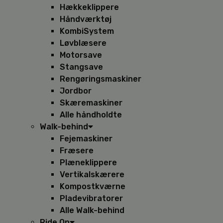
Hækkeklippere
Håndværktøj
KombiSystem
Løvblæsere
Motorsave
Stangsave
Rengøringsmaskiner
Jordbor
Skæremaskiner
Alle håndholdte
Walk-behind
Fejemaskiner
Fræsere
Plæneklippere
Vertikalskærere
Kompostkværne
Pladevibratorer
Alle Walk-behind
Ride On