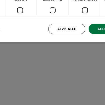
ritid
R
AFVIS ALLE
ACC