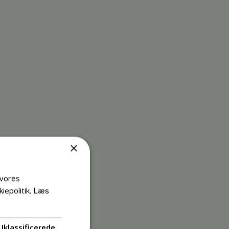
×
 vores
iepolitik.
Læs
Uklassificerede