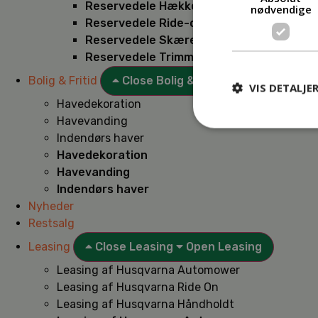
Reservedele Hækkeklippere
nødvendige
Reservedele Ride-on
Reservedele Skæremaskiner
Reservedele Trimmere
Bolig & Fritid
Close Bolig & Fritid
Open Bolig & F
VIS DETALJE
Havedekoration
Havevanding
Indendørs haver
Havedekoration
Havevanding
Indendørs haver
Nyheder
Restsalg
Leasing
Close Leasing
Open Leasing
Leasing af Husqvarna Automower
Leasing af Husqvarna Ride On
Leasing af Husqvarna Håndholdt