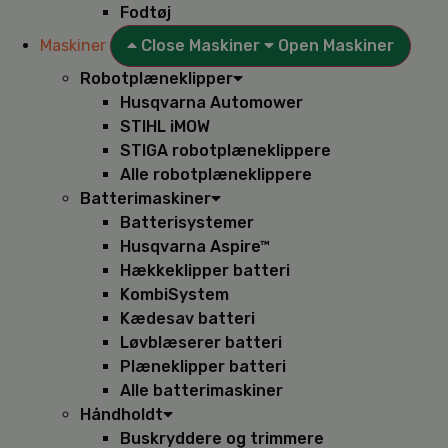
Fodtøj
Maskiner
Close Maskiner
Open Maskiner
Robotplæneklipper
Husqvarna Automower
STIHL iMOW
STIGA robotplæneklippere
Alle robotplæneklippere
Batterimaskiner
Batterisystemer
Husqvarna Aspire™
Hækkeklipper batteri
KombiSystem
Kædesav batteri
Løvblæserer batteri
Plæneklipper batteri
Alle batterimaskiner
Håndholdt
Buskryddere og trimmere