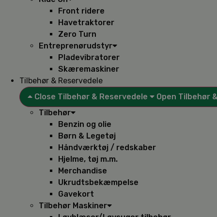
Front ridere
Havetraktorer
Zero Turn
Entreprenørudstyr
Pladevibratorer
Skæremaskiner
Tilbehør & Reservedele
Close Tilbehør & Reservedele
Open Tilbehør 
Tilbehør
Benzin og olie
Børn & Legetøj
Håndværktøj / redskaber
Hjelme, tøj m.m.
Merchandise
Ukrudtsbekæmpelse
Gavekort
Tilbehør Maskiner