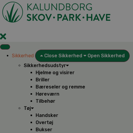
Videre
til
indhold
Sikkerhed
Close Sikkerhed
Open Sikkerhed
Sikkerhedsudstyr
Hjelme og visirer
Briller
Bæreseler og remme
Høreværn
Tilbehør
Tøj
Handsker
Overtøj
Bukser