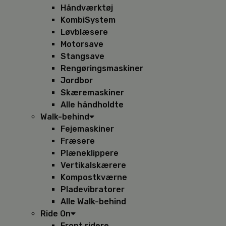
Håndværktøj
KombiSystem
Løvblæsere
Motorsave
Stangsave
Rengøringsmaskiner
Jordbor
Skæremaskiner
Alle håndholdte
Walk-behind
Fejemaskiner
Fræsere
Plæneklippere
Vertikalskærere
Kompostkværne
Pladevibratorer
Alle Walk-behind
Ride On
Front ridere