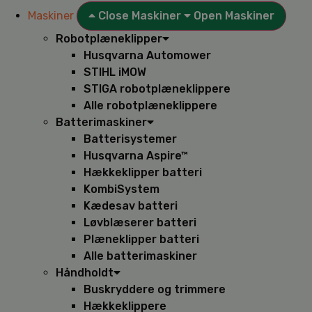
Maskiner
Close Maskiner
Open Maskiner
Robotplæneklipper
Husqvarna Automower
STIHL iMOW
STIGA robotplæneklippere
Alle robotplæneklippere
Batterimaskiner
Batterisystemer
Husqvarna Aspire™
Hækkeklipper batteri
KombiSystem
Kædesav batteri
Løvblæserer batteri
Plæneklipper batteri
Alle batterimaskiner
Håndholdt
Buskryddere og trimmere
Hækkeklippere