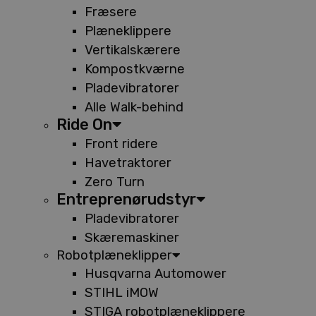
Fræsere
Plæneklippere
Vertikalskærere
Kompostkværne
Pladevibratorer
Alle Walk-behind
Ride On
Front ridere
Havetraktorer
Zero Turn
Entreprenørudstyr
Pladevibratorer
Skæremaskiner
Robotplæneklipper
Husqvarna Automower
STIHL iMOW
STIGA robotplæneklippere