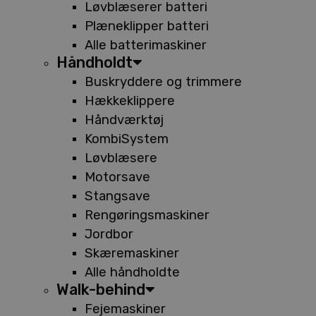
Løvblæserer batteri
Plæneklipper batteri
Alle batterimaskiner
Håndholdt
Buskryddere og trimmere
Hækkeklippere
Håndværktøj
KombiSystem
Løvblæsere
Motorsave
Stangsave
Rengøringsmaskiner
Jordbor
Skæremaskiner
Alle håndholdte
Walk-behind
Fejemaskiner