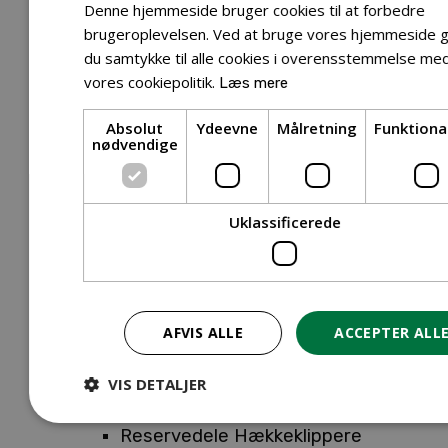
Tilbehør Entreprenørudstyr
Denne hjemmeside bruger cookies til at forbedre
Tilbehør Havetraktor
brugeroplevelsen. Ved at bruge vores hjemmeside g
du samtykke til alle cookies i overensstemmelse me
Tilbehør Hækkeklippere
vores cookiepolitik.
Læs mere
Tilbehør Motorsav
Tilbehør Kæder
Absolut
Ydeevne
Målretning
Funktiona
Tilbehør Sværd
nødvendige
Tilbehør Rengøringsmaskiner
Tilbehør Rider
Tilbehør Robotplæneklipper
Uklassificerede
Tilbehør Walk Behind
Reservedele
Reservedele Buskryddere
Reservedele Løvblæsere
AFVIS ALLE
ACCEPTER ALL
Reservedele Motorsave
Reservedele Plæneklippere
VIS DETALJER
Reservedele Robotplæneklippere
Reservedele Hækkeklippere