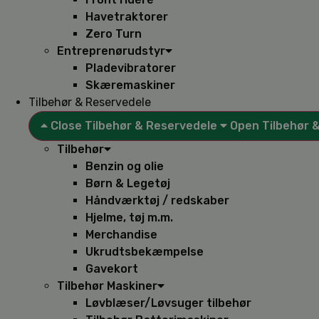
Havetraktorer
Zero Turn
Entreprenørudstyr
Pladevibratorer
Skæremaskiner
Tilbehør & Reservedele
Close Tilbehør & Reservedele
Open Tilbehør 
Tilbehør
Benzin og olie
Børn & Legetøj
Håndværktøj / redskaber
Hjelme, tøj m.m.
Merchandise
Ukrudtsbekæmpelse
Gavekort
Tilbehør Maskiner
Løvblæser/Løvsuger tilbehør