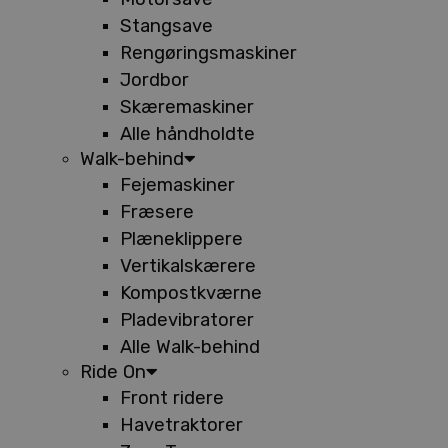
Stangsave
Rengøringsmaskiner
Jordbor
Skæremaskiner
Alle håndholdte
Walk-behind
Fejemaskiner
Fræsere
Plæneklippere
Vertikalskærere
Kompostkværne
Pladevibratorer
Alle Walk-behind
Ride On
Front ridere
Havetraktorer