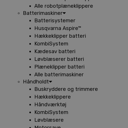
Alle robotplæneklippere
Batterimaskiner
Batterisystemer
Husqvarna Aspire™
Hækkeklipper batteri
KombiSystem
Kædesav batteri
Løvblæserer batteri
Plæneklipper batteri
Alle batterimaskiner
Håndholdt
Buskryddere og trimmere
Hækkeklippere
Håndværktøj
KombiSystem
Løvblæsere
Motorsave