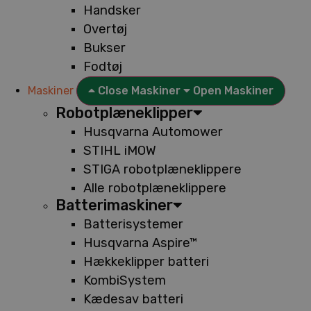
Handsker
Overtøj
Bukser
Fodtøj
Maskiner
Close Maskiner
Open Maskiner
Robotplæneklipper
Husqvarna Automower
STIHL iMOW
STIGA robotplæneklippere
Alle robotplæneklippere
Batterimaskiner
Batterisystemer
Husqvarna Aspire™
Hækkeklipper batteri
KombiSystem
Kædesav batteri