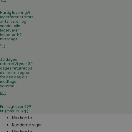
Hurtig levering
Vi
lagerfører et stort
antal varer, og
sender alle
lagervarer
indenfor 1-2
hverdage.
30 dages
returret
Vi yder 30
dages returret på
din ordre, regnet
fra den dag du
modtager
varerne.
Fri fragt over 799
kr. (max. 20 kg.)
Min konto
Kunderne siger
Min konto