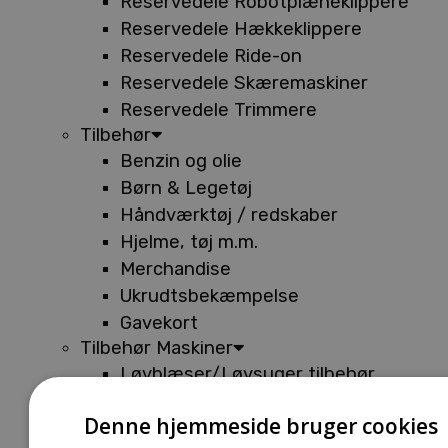
Reservedele Robotplæneklippere
Reservedele Hækkeklippere
Reservedele Ride-on
Reservedele Skæremaskiner
Reservedele Trimmere
Tilbehør
Benzin og olie
Børn & Legetøj
Håndværktøj / redskaber
Hjelme, tøj m.m.
Merchandise
Ukrudtsbekæmpelse
Gavekort
Tilbehør Maskiner
Løvblæser/Løvsuger tilbehør
Tilbehør Batterimaskiner
Denne hjemmeside bruger cookies
Tilbehør Buskryddere og Trimmere