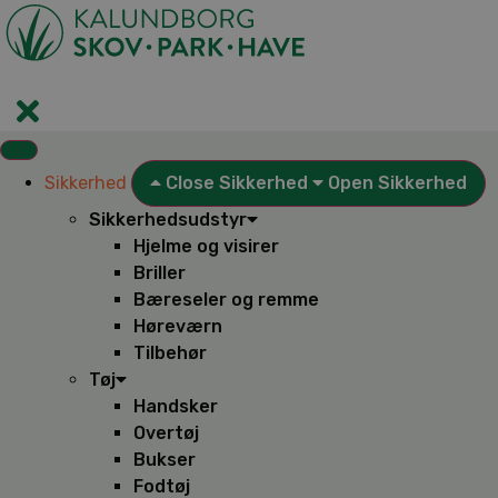
Videre
til
indhold
Sikkerhed
Close Sikkerhed
Open Sikkerhed
Sikkerhedsudstyr
Hjelme og visirer
Briller
Bæreseler og remme
Høreværn
Tilbehør
Tøj
Handsker
Overtøj
Bukser
Fodtøj