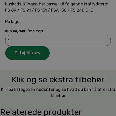
buskads. Klingen her passer til følgende kratryddere:
FS 89 / FS 91 / FS 131 / FSA 130 / FS 240 C-E
På lager
STIHL
Trekantklinge
Ø
250/25,4
Tilføj til kurv
mm
antal
Klik og se ekstra tilbehør
Klik på kategorien nedenfor og se hvad du kan få af ekstra
tilbehør
Relaterede produkter