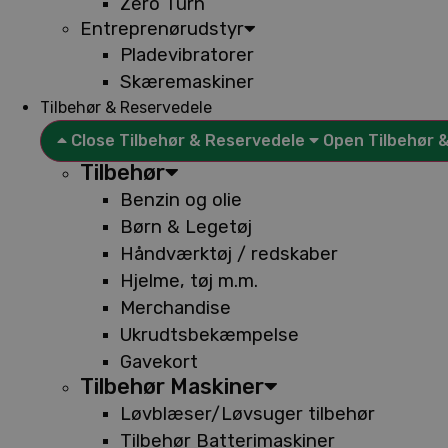
Zero Turn
Entreprenørudstyr
Pladevibratorer
Skæremaskiner
Tilbehør & Reservedele
Close Tilbehør & Reservedele
Open Tilbehør 
Tilbehør
Benzin og olie
Børn & Legetøj
Håndværktøj / redskaber
Hjelme, tøj m.m.
Merchandise
Ukrudtsbekæmpelse
Gavekort
Tilbehør Maskiner
Løvblæser/Løvsuger tilbehør
Tilbehør Batterimaskiner