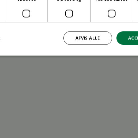
ritid
R
AFVIS ALLE
ACC