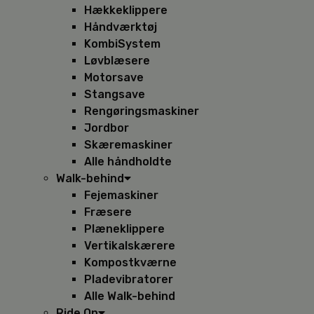
Hækkeklippere
Håndværktøj
KombiSystem
Løvblæsere
Motorsave
Stangsave
Rengøringsmaskiner
Jordbor
Skæremaskiner
Alle håndholdte
Walk-behind
Fejemaskiner
Fræsere
Plæneklippere
Vertikalskærere
Kompostkværne
Pladevibratorer
Alle Walk-behind
Ride On