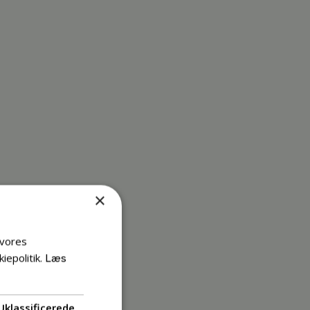
×
 vores
iepolitik.
Læs
Uklassificerede