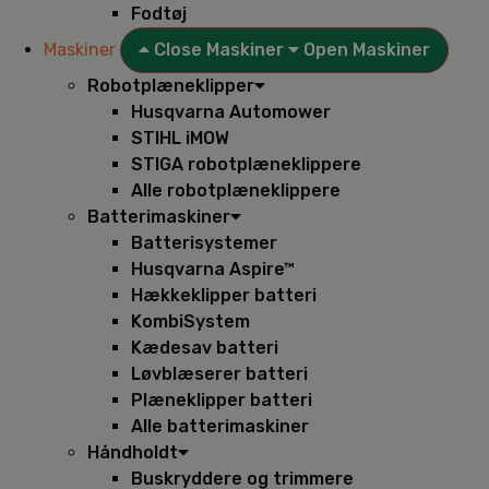
Fodtøj
Maskiner
Close Maskiner
Open Maskiner
Robotplæneklipper
Husqvarna Automower
STIHL iMOW
STIGA robotplæneklippere
Alle robotplæneklippere
Batterimaskiner
Batterisystemer
Husqvarna Aspire™
Hækkeklipper batteri
KombiSystem
Kædesav batteri
Løvblæserer batteri
Plæneklipper batteri
Alle batterimaskiner
Håndholdt
Buskryddere og trimmere