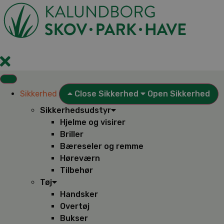
Videre
til
indhold
Sikkerhed
Close Sikkerhed
Open Sikkerhed
Sikkerhedsudstyr
Hjelme og visirer
Briller
Bæreseler og remme
Høreværn
Tilbehør
Tøj
Handsker
Overtøj
Bukser