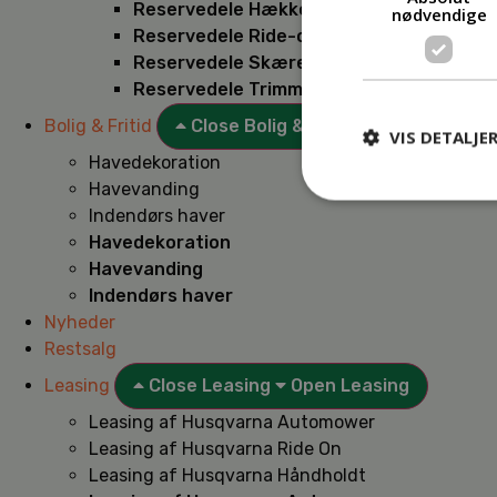
Reservedele Hækkeklippere
nødvendige
Reservedele Ride-on
Reservedele Skæremaskiner
Reservedele Trimmere
Bolig & Fritid
Close Bolig & Fritid
Open Bolig & F
VIS DETALJE
Havedekoration
Havevanding
Indendørs haver
Havedekoration
Havevanding
Indendørs haver
Nyheder
Restsalg
Leasing
Close Leasing
Open Leasing
Leasing af Husqvarna Automower
Leasing af Husqvarna Ride On
Leasing af Husqvarna Håndholdt