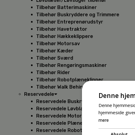
Løvblæser/Løvsuger tilbehør
Tilbehør Batterimaskiner
Tilbehør Buskryddere og Trimmere
Tilbehør Entreprenørudstyr
Tilbehør Havetraktor
Tilbehør Hækkeklippere
Tilbehør Motorsav
Tilbehør Kæder
Tilbehør Sværd
Tilbehør Rengøringsmaskiner
Tilbehør Rider
Tilbehør Robotplæneklipper
Tilbehør Walk Behind
Denne hjem
Reservedele
Reservedele Buskryddere
Denne hjemmeside
Reservedele Løvblæsere
hjemmeside giver
Reservedele Motorsave
mere
Reservedele Plæneklippere
Reservedele Robotplæneklippere
Absolut