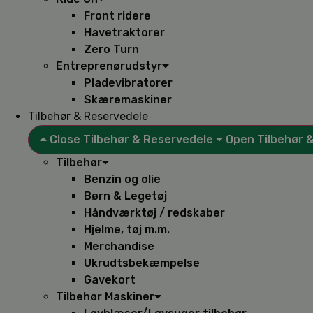
Front ridere
Havetraktorer
Zero Turn
Entreprenørudstyr
Pladevibratorer
Skæremaskiner
Tilbehør & Reservedele
Close Tilbehør & Reservedele
Open Tilbehør 
Tilbehør
Benzin og olie
Børn & Legetøj
Håndværktøj / redskaber
Hjelme, tøj m.m.
Merchandise
Ukrudtsbekæmpelse
Gavekort
Tilbehør Maskiner