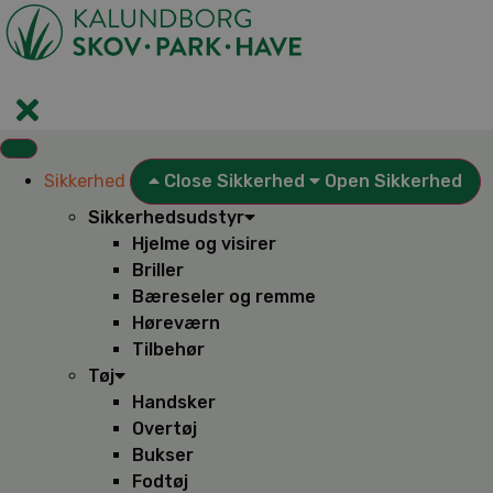
Videre
til
indhold
Sikkerhed
Close Sikkerhed
Open Sikkerhed
Sikkerhedsudstyr
Hjelme og visirer
Briller
Bæreseler og remme
Høreværn
Tilbehør
Tøj
Handsker
Overtøj
Bukser
Fodtøj