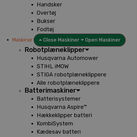
Handsker
Overtøj
Bukser
Fodtøj
Maskiner
Close Maskiner
Open Maskiner
Robotplæneklipper
Husqvarna Automower
STIHL iMOW
STIGA robotplæneklippere
Alle robotplæneklippere
Batterimaskiner
Batterisystemer
Husqvarna Aspire™
Hækkeklipper batteri
KombiSystem
Kædesav batteri