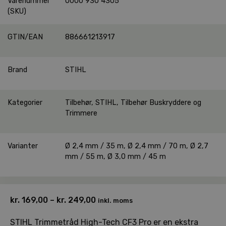
Varenummer
0000 930 4305
(SKU)
GTIN/EAN
886661213917
Brand
STIHL
Kategorier
Tilbehør
,
STIHL
,
Tilbehør Buskryddere og
Trimmere
Varianter
Ø 2,4 mm / 35 m, Ø 2,4 mm / 70 m, Ø 2,7
mm / 55 m, Ø 3,0 mm / 45 m
kr.
169,00
–
kr.
249,00
Prisinterval:
inkl. moms
kr. 169,00
STIHL Trimmetråd High-Tech CF3 Pro er en ekstra
til