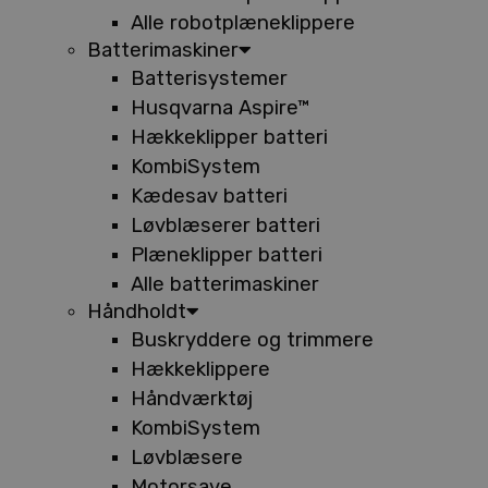
Alle robotplæneklippere
Batterimaskiner
Batterisystemer
Husqvarna Aspire™
Hækkeklipper batteri
KombiSystem
Kædesav batteri
Løvblæserer batteri
Plæneklipper batteri
Alle batterimaskiner
Håndholdt
Buskryddere og trimmere
Hækkeklippere
Håndværktøj
KombiSystem
Løvblæsere
Motorsave