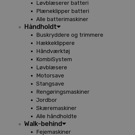
Løvblæserer batteri
Plæneklipper batteri
Alle batterimaskiner
Håndholdt
Buskryddere og trimmere
Hækkeklippere
Håndværktøj
KombiSystem
Løvblæsere
Motorsave
Stangsave
Rengøringsmaskiner
Jordbor
Skæremaskiner
Alle håndholdte
Walk-behind
Fejemaskiner