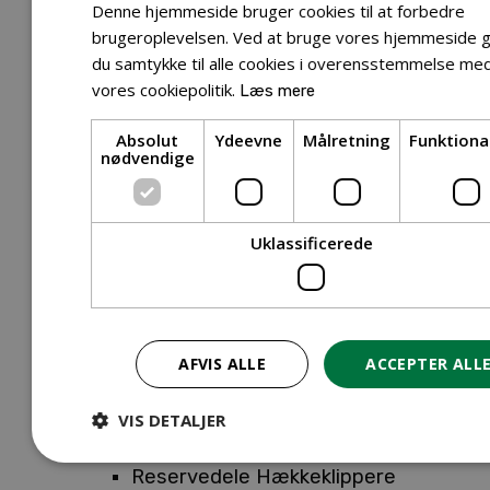
Tilbehør Entreprenørudstyr
Denne hjemmeside bruger cookies til at forbedre
Tilbehør Havetraktor
brugeroplevelsen. Ved at bruge vores hjemmeside g
du samtykke til alle cookies i overensstemmelse me
Tilbehør Hækkeklippere
vores cookiepolitik.
Læs mere
Tilbehør Motorsav
Tilbehør Kæder
Absolut
Ydeevne
Målretning
Funktiona
Tilbehør Sværd
nødvendige
Tilbehør Rengøringsmaskiner
Tilbehør Rider
Tilbehør Robotplæneklipper
Uklassificerede
Tilbehør Walk Behind
Reservedele
Reservedele Buskryddere
Reservedele Løvblæsere
AFVIS ALLE
ACCEPTER ALL
Reservedele Motorsave
Reservedele Plæneklippere
VIS DETALJER
Reservedele Robotplæneklippere
Reservedele Hækkeklippere