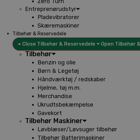
Zero Turn
Entreprenørudstyr
Pladevibratorer
Skæremaskiner
Tilbehør & Reservedele
Close Tilbehør & Reservedele
Open Tilbehør 
Tilbehør
Benzin og olie
Børn & Legetøj
Håndværktøj / redskaber
Hjelme, tøj m.m.
Merchandise
Ukrudtsbekæmpelse
Gavekort
Tilbehør Maskiner
Løvblæser/Løvsuger tilbehør
Tilbehør Batterimaskiner