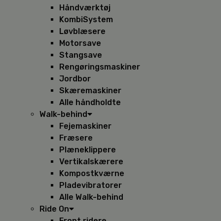
Håndværktøj
KombiSystem
Løvblæsere
Motorsave
Stangsave
Rengøringsmaskiner
Jordbor
Skæremaskiner
Alle håndholdte
Walk-behind
Fejemaskiner
Fræsere
Plæneklippere
Vertikalskærere
Kompostkværne
Pladevibratorer
Alle Walk-behind
Ride On
Front ridere