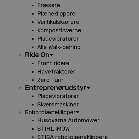
Fræsere
Plæneklippere
Vertikalskærere
Kompostkværne
Pladevibratorer
Alle Walk-behind
Ride On
Front ridere
Havetraktorer
Zero Turn
Entreprenørudstyr
Pladevibratorer
Skæremaskiner
Robotplæneklipper
Husqvarna Automower
STIHL iMOW
STIGA robotplæneklippere