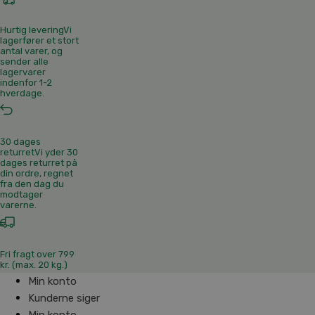
Hurtig levering
Vi
lagerfører et stort
antal varer, og
sender alle
lagervarer
indenfor 1-2
hverdage.
30 dages
returret
Vi yder 30
dages returret på
din ordre, regnet
fra den dag du
modtager
varerne.
Fri fragt over 799
kr. (max. 20 kg.)
Min konto
Kunderne siger
Min konto