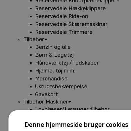
Reservedele Robotplæneklippere
Reservedele Hækkeklippere
Reservedele Ride-on
Reservedele Skæremaskiner
Reservedele Trimmere
Tilbehør
Benzin og olie
Børn & Legetøj
Håndværktøj / redskaber
Hjelme, tøj m.m.
Merchandise
Ukrudtsbekæmpelse
Gavekort
Tilbehør Maskiner
Løvblæser/Løvsuger tilbehør
Tilbehør Batterimaskiner
Denne hjemmeside bruger cookies
Tilbehør Buskryddere og Trimmere