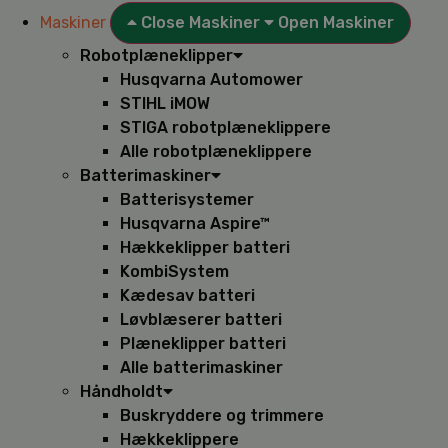
Maskiner
Close Maskiner
Open Maskiner
Robotplæneklipper
Husqvarna Automower
STIHL iMOW
STIGA robotplæneklippere
Alle robotplæneklippere
Batterimaskiner
Batterisystemer
Husqvarna Aspire™
Hækkeklipper batteri
KombiSystem
Kædesav batteri
Løvblæserer batteri
Plæneklipper batteri
Alle batterimaskiner
Håndholdt
Buskryddere og trimmere
Hækkeklippere