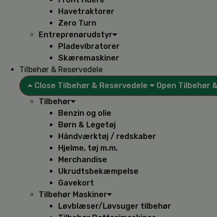
Havetraktorer
Zero Turn
Entreprenørudstyr
Pladevibratorer
Skæremaskiner
Tilbehør & Reservedele
Close Tilbehør & Reservedele
Open Tilbehør 
Tilbehør
Benzin og olie
Børn & Legetøj
Håndværktøj / redskaber
Hjelme, tøj m.m.
Merchandise
Ukrudtsbekæmpelse
Gavekort
Tilbehør Maskiner
Løvblæser/Løvsuger tilbehør