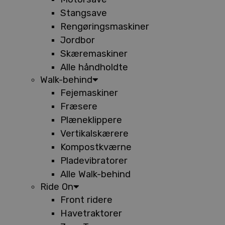
Stangsave
Rengøringsmaskiner
Jordbor
Skæremaskiner
Alle håndholdte
Walk-behind
Fejemaskiner
Fræsere
Plæneklippere
Vertikalskærere
Kompostkværne
Pladevibratorer
Alle Walk-behind
Ride On
Front ridere
Havetraktorer