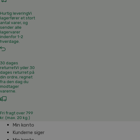
Hurtig levering
Vi
lagerfører et stort
antal varer, og
sender alle
lagervarer
indenfor 1-2
hverdage.
30 dages
returret
Vi yder 30
dages returret på
din ordre, regnet
fra den dag du
modtager
varerne.
Fri fragt over 799
kr. (max. 20 kg.)
Min konto
Kunderne siger
Min konto