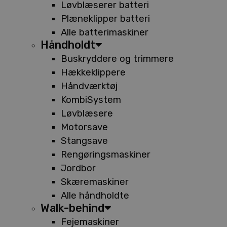
Løvblæserer batteri
Plæneklipper batteri
Alle batterimaskiner
Håndholdt
Buskryddere og trimmere
Hækkeklippere
Håndværktøj
KombiSystem
Løvblæsere
Motorsave
Stangsave
Rengøringsmaskiner
Jordbor
Skæremaskiner
Alle håndholdte
Walk-behind
Fejemaskiner