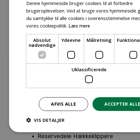
Tilbehør Entreprenørudstyr
Denne hjemmeside bruger cookies til at forbedre
Tilbehør Havetraktor
brugeroplevelsen. Ved at bruge vores hjemmeside g
du samtykke til alle cookies i overensstemmelse me
Tilbehør Hækkeklippere
vores cookiepolitik.
Læs mere
Tilbehør Motorsav
Tilbehør Kæder
Absolut
Ydeevne
Målretning
Funktiona
Tilbehør Sværd
nødvendige
Tilbehør Rengøringsmaskiner
Tilbehør Rider
Tilbehør Robotplæneklipper
Uklassificerede
Tilbehør Walk Behind
Reservedele
Reservedele Buskryddere
Reservedele Løvblæsere
AFVIS ALLE
ACCEPTER ALL
Reservedele Motorsave
Reservedele Plæneklippere
VIS DETALJER
Reservedele Robotplæneklippere
Reservedele Hækkeklippere