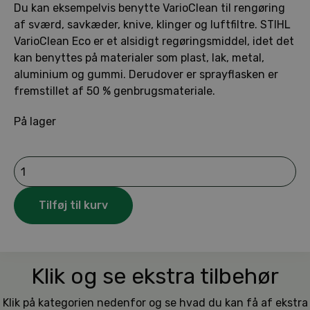
Du kan eksempelvis benytte VarioClean til rengøring
af sværd, savkæder, knive, klinger og luftfiltre. STIHL
VarioClean Eco er et alsidigt regøringsmiddel, idet det
kan benyttes på materialer som plast, lak, metal,
aluminium og gummi. Derudover er sprayflasken er
fremstillet af 50 % genbrugsmateriale.
På lager
STIHL
VarioClean
Eco
500
Tilføj til kurv
ml
antal
Klik og se ekstra tilbehør
Klik på kategorien nedenfor og se hvad du kan få af ekstra