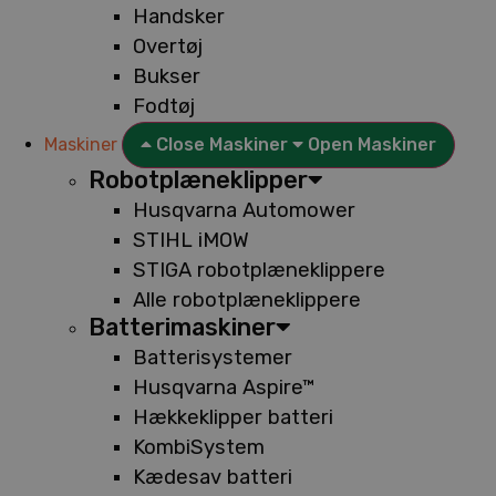
Handsker
Overtøj
Bukser
Fodtøj
Maskiner
Close Maskiner
Open Maskiner
Robotplæneklipper
Husqvarna Automower
STIHL iMOW
STIGA robotplæneklippere
Alle robotplæneklippere
Batterimaskiner
Batterisystemer
Husqvarna Aspire™
Hækkeklipper batteri
KombiSystem
Kædesav batteri