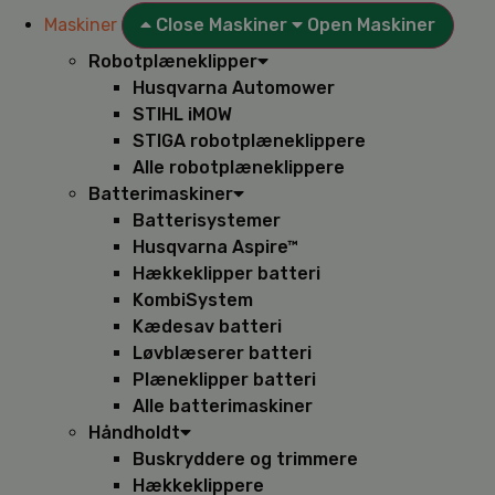
Maskiner
Close Maskiner
Open Maskiner
Robotplæneklipper
Husqvarna Automower
STIHL iMOW
STIGA robotplæneklippere
Alle robotplæneklippere
Batterimaskiner
Batterisystemer
Husqvarna Aspire™
Hækkeklipper batteri
KombiSystem
Kædesav batteri
Løvblæserer batteri
Plæneklipper batteri
Alle batterimaskiner
Håndholdt
Buskryddere og trimmere
Hækkeklippere