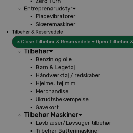
Zero Turn
Entreprenørudstyr
Pladevibratorer
Skæremaskiner
Tilbehør & Reservedele
Close Tilbehør & Reservedele
Open Tilbehør 
Tilbehør
Benzin og olie
Børn & Legetøj
Håndværktøj / redskaber
Hjelme, tøj m.m.
Merchandise
Ukrudtsbekæmpelse
Gavekort
Tilbehør Maskiner
Løvblæser/Løvsuger tilbehør
Tilbehør Batterimaskiner