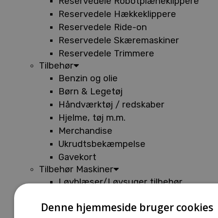
Reservedele Robotplæneklippere
Reservedele Hækkeklippere
Reservedele Ride-on
Reservedele Skæremaskiner
Reservedele Trimmere
Tilbehør
Benzin og olie
Børn & Legetøj
Håndværktøj / redskaber
Hjelme, tøj m.m.
Merchandise
Ukrudtsbekæmpelse
Gavekort
Tilbehør Maskiner
Løvblæser/Løvsuger tilbehør
Tilbehør Batterimaskiner
Denne hjemmeside bruger cookies
Tilbehør Buskryddere og Trimmere