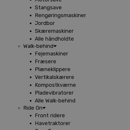
Stangsave
Rengøringsmaskiner
Jordbor
Skæremaskiner
Alle håndholdte
Walk-behind
Fejemaskiner
Fræsere
Plæneklippere
Vertikalskærere
Kompostkværne
Pladevibratorer
Alle Walk-behind
Ride On
Front ridere
Havetraktorer