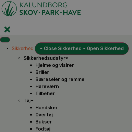
Videre
til
indhold
Sikkerhed
Close Sikkerhed
Open Sikkerhed
Sikkerhedsudstyr
Hjelme og visirer
Briller
Bæreseler og remme
Høreværn
Tilbehør
Tøj
Handsker
Overtøj
Bukser
Fodtøj