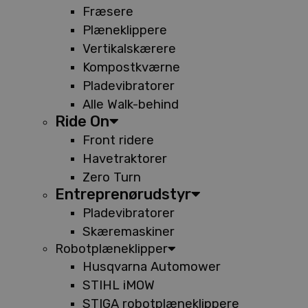
Fræsere
Plæneklippere
Vertikalskærere
Kompostkværne
Pladevibratorer
Alle Walk-behind
Ride On
Front ridere
Havetraktorer
Zero Turn
Entreprenørudstyr
Pladevibratorer
Skæremaskiner
Robotplæneklipper
Husqvarna Automower
STIHL iMOW
STIGA robotplæneklippere