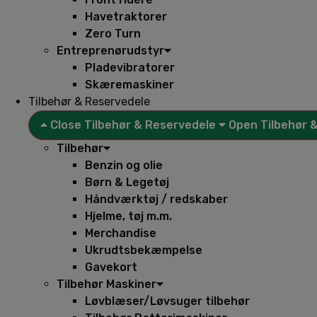
Havetraktorer
Zero Turn
Entreprenørudstyr
Pladevibratorer
Skæremaskiner
Tilbehør & Reservedele
Close Tilbehør & Reservedele
Open Tilbehør 
Tilbehør
Benzin og olie
Børn & Legetøj
Håndværktøj / redskaber
Hjelme, tøj m.m.
Merchandise
Ukrudtsbekæmpelse
Gavekort
Tilbehør Maskiner
Løvblæser/Løvsuger tilbehør