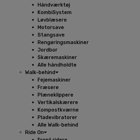
Håndværktøj
KombiSystem
Løvblæsere
Motorsave
Stangsave
Rengøringsmaskiner
Jordbor
Skæremaskiner
Alle håndholdte
Walk-behind
Fejemaskiner
Fræsere
Plæneklippere
Vertikalskærere
Kompostkværne
Pladevibratorer
Alle Walk-behind
Ride On
Front ridere