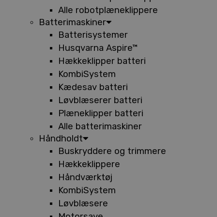
Alle robotplæneklippere
Batterimaskiner
Batterisystemer
Husqvarna Aspire™
Hækkeklipper batteri
KombiSystem
Kædesav batteri
Løvblæserer batteri
Plæneklipper batteri
Alle batterimaskiner
Håndholdt
Buskryddere og trimmere
Hækkeklippere
Håndværktøj
KombiSystem
Løvblæsere
Motorsave