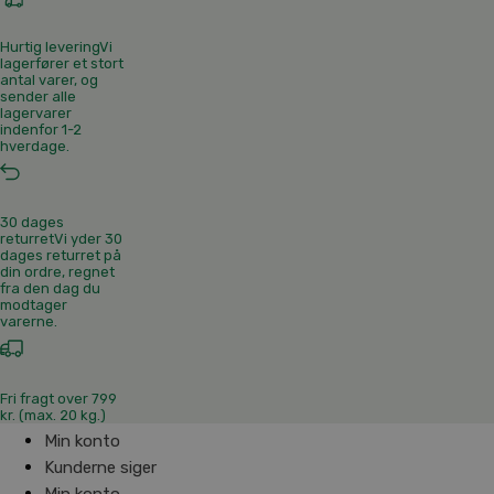
Hurtig levering
Vi
lagerfører et stort
antal varer, og
sender alle
lagervarer
indenfor 1-2
hverdage.
30 dages
returret
Vi yder 30
dages returret på
din ordre, regnet
fra den dag du
modtager
varerne.
Fri fragt over 799
kr. (max. 20 kg.)
Min konto
Kunderne siger
Min konto