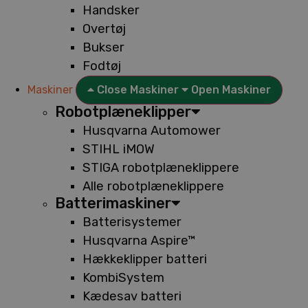
Handsker
Overtøj
Bukser
Fodtøj
Maskiner
Close Maskiner
Open Maskiner
Robotplæneklipper
Husqvarna Automower
STIHL iMOW
STIGA robotplæneklippere
Alle robotplæneklippere
Batterimaskiner
Batterisystemer
Husqvarna Aspire™
Hækkeklipper batteri
KombiSystem
Kædesav batteri