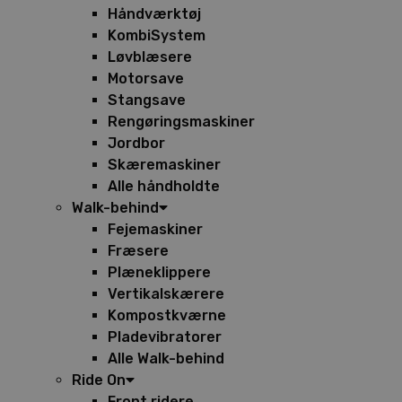
Håndværktøj
KombiSystem
Løvblæsere
Motorsave
Stangsave
Rengøringsmaskiner
Jordbor
Skæremaskiner
Alle håndholdte
Walk-behind
Fejemaskiner
Fræsere
Plæneklippere
Vertikalskærere
Kompostkværne
Pladevibratorer
Alle Walk-behind
Ride On
Front ridere