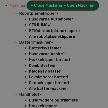
Maskiner
Close Maskiner
Open Maskiner
Robotplæneklipper
Husqvarna Automower
STIHL iMOW
STIGA robotplæneklippere
Alle robotplæneklippere
Batterimaskiner
Batterisystemer
Husqvarna Aspire™
Hækkeklipper batteri
KombiSystem
Kædesav batteri
Løvblæserer batteri
Plæneklipper batteri
Alle batterimaskiner
Håndholdt
Buskryddere og trimmere
Hækkeklippere