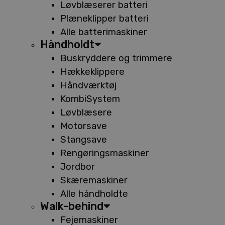
Løvblæserer batteri
Plæneklipper batteri
Alle batterimaskiner
Håndholdt
Buskryddere og trimmere
Hækkeklippere
Håndværktøj
KombiSystem
Løvblæsere
Motorsave
Stangsave
Rengøringsmaskiner
Jordbor
Skæremaskiner
Alle håndholdte
Walk-behind
Fejemaskiner