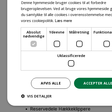
Tilbehør Entreprenørudstyr
Denne hjemmeside bruger cookies til at forbedre
Tilbehør Havetraktor
brugeroplevelsen. Ved at bruge vores hjemmeside g
du samtykke til alle cookies i overensstemmelse me
Tilbehør Hækkeklippere
vores cookiepolitik.
Læs mere
Tilbehør Motorsav
Tilbehør Kæder
Absolut
Ydeevne
Målretning
Funktiona
Tilbehør Sværd
nødvendige
Tilbehør Rengøringsmaskiner
Tilbehør Rider
Tilbehør Robotplæneklipper
Uklassificerede
Tilbehør Walk Behind
Reservedele
Reservedele Buskryddere
Reservedele Løvblæsere
AFVIS ALLE
ACCEPTER ALL
Reservedele Motorsave
Reservedele Plæneklippere
VIS DETALJER
Reservedele Robotplæneklippere
Reservedele Hækkeklippere