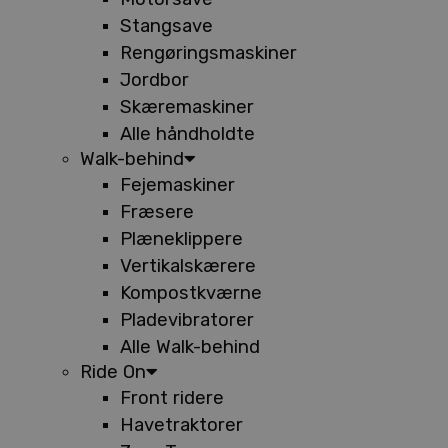
Stangsave
Rengøringsmaskiner
Jordbor
Skæremaskiner
Alle håndholdte
Walk-behind
Fejemaskiner
Fræsere
Plæneklippere
Vertikalskærere
Kompostkværne
Pladevibratorer
Alle Walk-behind
Ride On
Front ridere
Havetraktorer