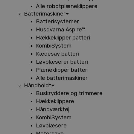
Alle robotplæneklippere
Batterimaskiner
Batterisystemer
Husqvarna Aspire™
Hækkeklipper batteri
KombiSystem
Kædesav batteri
Løvblæserer batteri
Plæneklipper batteri
Alle batterimaskiner
Håndholdt
Buskryddere og trimmere
Hækkeklippere
Håndværktøj
KombiSystem
Løvblæsere
Motorsave