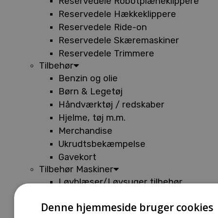
Reservedele Robotplæneklippere
Reservedele Hækkeklippere
Reservedele Ride-on
Reservedele Skæremaskiner
Reservedele Trimmere
Tilbehør
Benzin og olie
Børn & Legetøj
Håndværktøj / redskaber
Hjelme, tøj m.m.
Merchandise
Ukrudtsbekæmpelse
Gavekort
Tilbehør Maskiner
Løvblæser/Løvsuger tilbehør
Tilbehør Batterimaskiner
Denne hjemmeside bruger cookies
Tilbehør Buskryddere og Trimmere