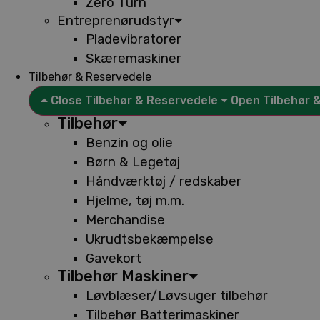
Zero Turn
Entreprenørudstyr
Pladevibratorer
Skæremaskiner
Tilbehør & Reservedele
Close Tilbehør & Reservedele
Open Tilbehør 
Tilbehør
Benzin og olie
Børn & Legetøj
Håndværktøj / redskaber
Hjelme, tøj m.m.
Merchandise
Ukrudtsbekæmpelse
Gavekort
Tilbehør Maskiner
Løvblæser/Løvsuger tilbehør
Tilbehør Batterimaskiner