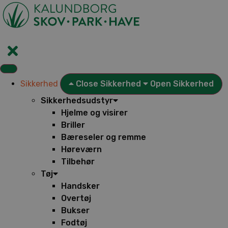
Videre
til
indhold
Sikkerhed
Close Sikkerhed
Open Sikkerhed
Sikkerhedsudstyr
Hjelme og visirer
Briller
Bæreseler og remme
Høreværn
Tilbehør
Tøj
Handsker
Overtøj
Bukser
Fodtøj