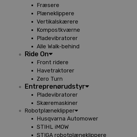
Fræsere
Plæneklippere
Vertikalskærere
Kompostkværne
Pladevibratorer
Alle Walk-behind
Ride On
Front ridere
Havetraktorer
Zero Turn
Entreprenørudstyr
Pladevibratorer
Skæremaskiner
Robotplæneklipper
Husqvarna Automower
STIHL iMOW
STIGA robotplæneklippere