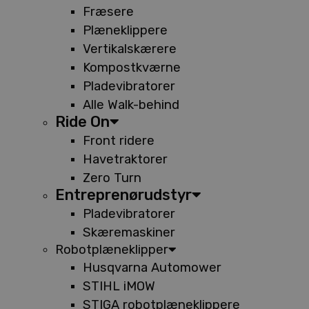
Fræsere
Plæneklippere
Vertikalskærere
Kompostkværne
Pladevibratorer
Alle Walk-behind
Ride On
Front ridere
Havetraktorer
Zero Turn
Entreprenørudstyr
Pladevibratorer
Skæremaskiner
Robotplæneklipper
Husqvarna Automower
STIHL iMOW
STIGA robotplæneklippere