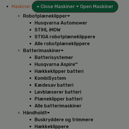
Maskiner
Close Maskiner
Open Maskiner
Robotplæneklipper
Husqvarna Automower
STIHL iMOW
STIGA robotplæneklippere
Alle robotplæneklippere
Batterimaskiner
Batterisystemer
Husqvarna Aspire™
Hækkeklipper batteri
KombiSystem
Kædesav batteri
Løvblæserer batteri
Plæneklipper batteri
Alle batterimaskiner
Håndholdt
Buskryddere og trimmere
Hækkeklippere