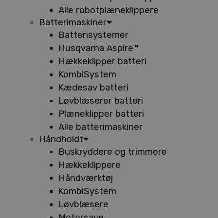
Alle robotplæneklippere
Batterimaskiner
Batterisystemer
Husqvarna Aspire™
Hækkeklipper batteri
KombiSystem
Kædesav batteri
Løvblæserer batteri
Plæneklipper batteri
Alle batterimaskiner
Håndholdt
Buskryddere og trimmere
Hækkeklippere
Håndværktøj
KombiSystem
Løvblæsere
Motorsave