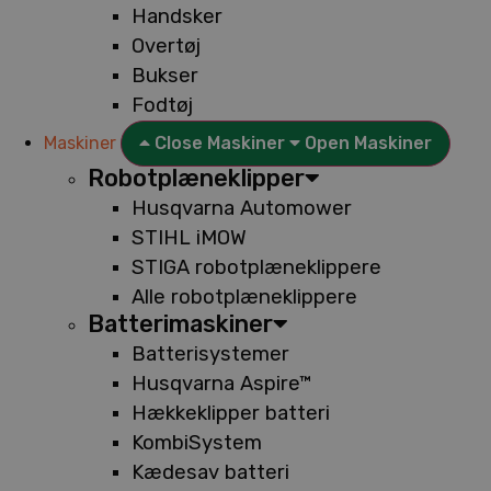
Handsker
Overtøj
Bukser
Fodtøj
Maskiner
Close Maskiner
Open Maskiner
Robotplæneklipper
Husqvarna Automower
STIHL iMOW
STIGA robotplæneklippere
Alle robotplæneklippere
Batterimaskiner
Batterisystemer
Husqvarna Aspire™
Hækkeklipper batteri
KombiSystem
Kædesav batteri