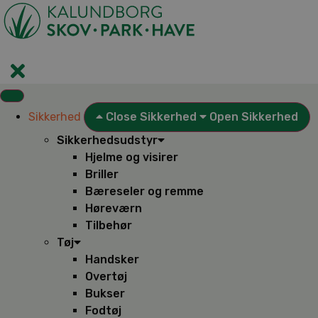
Videre
til
indhold
Sikkerhed
Close Sikkerhed
Open Sikkerhed
Sikkerhedsudstyr
Hjelme og visirer
Briller
Bæreseler og remme
Høreværn
Tilbehør
Tøj
Handsker
Overtøj
Bukser
Fodtøj