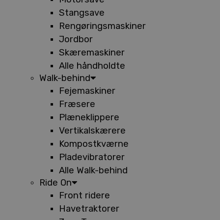
Stangsave
Rengøringsmaskiner
Jordbor
Skæremaskiner
Alle håndholdte
Walk-behind
Fejemaskiner
Fræsere
Plæneklippere
Vertikalskærere
Kompostkværne
Pladevibratorer
Alle Walk-behind
Ride On
Front ridere
Havetraktorer