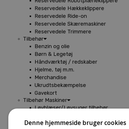
Reservedele Robotplæneklippere
Reservedele Hækkeklippere
Reservedele Ride-on
Reservedele Skæremaskiner
Reservedele Trimmere
Tilbehør
Benzin og olie
Børn & Legetøj
Håndværktøj / redskaber
Hjelme, tøj m.m.
Merchandise
Ukrudtsbekæmpelse
Gavekort
Tilbehør Maskiner
Løvblæser/Løvsuger tilbehør
Tilbehør Batterimaskiner
Denne hjemmeside bruger cookies
Tilbehør Buskryddere og Trimmere