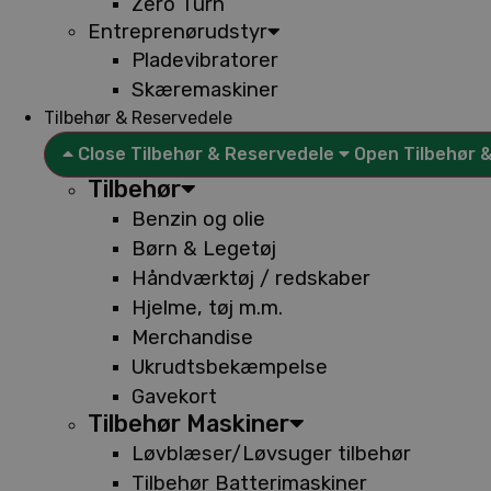
Zero Turn
Entreprenørudstyr
Pladevibratorer
Skæremaskiner
Tilbehør & Reservedele
Close Tilbehør & Reservedele
Open Tilbehør 
Tilbehør
Benzin og olie
Børn & Legetøj
Håndværktøj / redskaber
Hjelme, tøj m.m.
Merchandise
Ukrudtsbekæmpelse
Gavekort
Tilbehør Maskiner
Løvblæser/Løvsuger tilbehør
Tilbehør Batterimaskiner