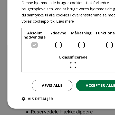
Tilbehør Entreprenørudstyr
Denne hjemmeside bruger cookies til at forbedre
Tilbehør Havetraktor
brugeroplevelsen. Ved at bruge vores hjemmeside g
du samtykke til alle cookies i overensstemmelse me
Tilbehør Hækkeklippere
vores cookiepolitik.
Læs mere
Tilbehør Motorsav
Tilbehør Kæder
Absolut
Ydeevne
Målretning
Funktiona
Tilbehør Sværd
nødvendige
Tilbehør Rengøringsmaskiner
Tilbehør Rider
Tilbehør Robotplæneklipper
Uklassificerede
Tilbehør Walk Behind
Reservedele
Reservedele Buskryddere
Reservedele Løvblæsere
AFVIS ALLE
ACCEPTER ALL
Reservedele Motorsave
Reservedele Plæneklippere
VIS DETALJER
Reservedele Robotplæneklippere
Reservedele Hækkeklippere