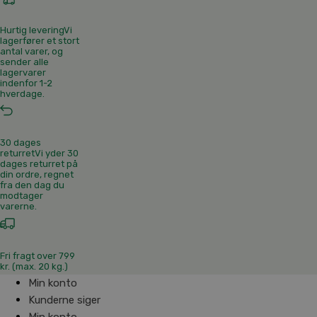
Hurtig levering
Vi
lagerfører et stort
antal varer, og
sender alle
lagervarer
indenfor 1-2
hverdage.
30 dages
returret
Vi yder 30
dages returret på
din ordre, regnet
fra den dag du
modtager
varerne.
Fri fragt over 799
kr. (max. 20 kg.)
Min konto
Kunderne siger
Min konto