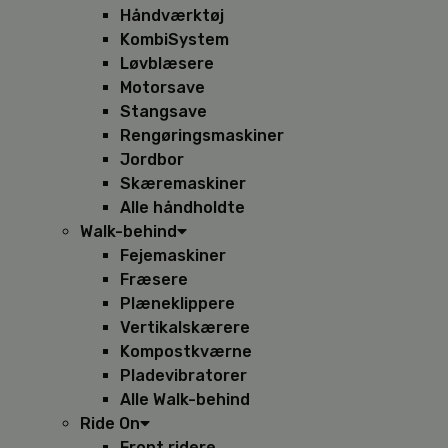
Håndværktøj
KombiSystem
Løvblæsere
Motorsave
Stangsave
Rengøringsmaskiner
Jordbor
Skæremaskiner
Alle håndholdte
Walk-behind
Fejemaskiner
Fræsere
Plæneklippere
Vertikalskærere
Kompostkværne
Pladevibratorer
Alle Walk-behind
Ride On
Front ridere