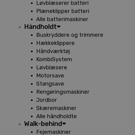
Løvblæserer batteri
Plæneklipper batteri
Alle batterimaskiner
Håndholdt
Buskryddere og trimmere
Hækkeklippere
Håndværktøj
KombiSystem
Løvblæsere
Motorsave
Stangsave
Rengøringsmaskiner
Jordbor
Skæremaskiner
Alle håndholdte
Walk-behind
Fejemaskiner