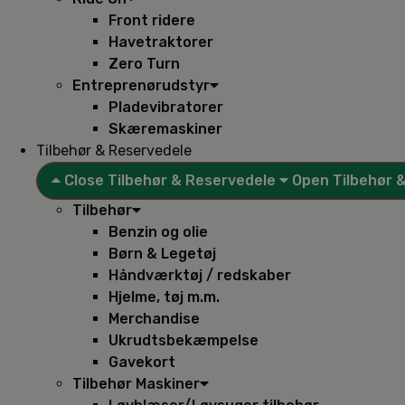
Front ridere
Havetraktorer
Zero Turn
Entreprenørudstyr
Pladevibratorer
Skæremaskiner
Tilbehør & Reservedele
Close Tilbehør & Reservedele
Open Tilbehør 
Tilbehør
Benzin og olie
Børn & Legetøj
Håndværktøj / redskaber
Hjelme, tøj m.m.
Merchandise
Ukrudtsbekæmpelse
Gavekort
Tilbehør Maskiner