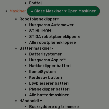
Fodtøj
Maskiner
Close Maskiner
Open Maskiner
Robotplæneklipper
Husqvarna Automower
STIHL iMOW
STIGA robotplæneklippere
Alle robotplæneklippere
Batterimaskiner
Batterisystemer
Husqvarna Aspire™
Hækkeklipper batteri
KombiSystem
Kædesav batteri
Løvblæserer batteri
Plæneklipper batteri
Alle batterimaskiner
Håndholdt
Buskryddere og trimmere