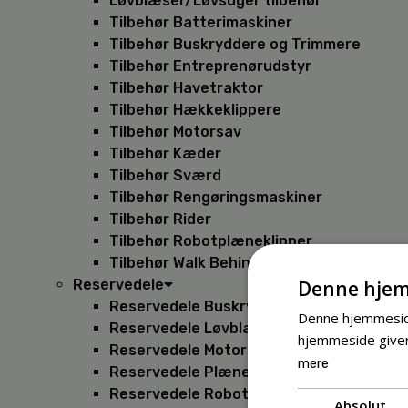
Løvblæser/Løvsuger tilbehør
Tilbehør Batterimaskiner
Tilbehør Buskryddere og Trimmere
Tilbehør Entreprenørudstyr
Tilbehør Havetraktor
Tilbehør Hækkeklippere
Tilbehør Motorsav
Tilbehør Kæder
Tilbehør Sværd
Tilbehør Rengøringsmaskiner
Tilbehør Rider
Tilbehør Robotplæneklipper
Tilbehør Walk Behind
Denne hjem
Reservedele
Reservedele Buskryddere
Denne hjemmeside
Reservedele Løvblæsere
hjemmeside giver
Reservedele Motorsave
mere
Reservedele Plæneklippere
Reservedele Robotplæneklippere
Absolut