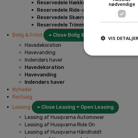
Reservedele Hækkeklippere
nødvendige
Reservedele Ride-on
Reservedele Skæremaskiner
Reservedele Trimmere
Bolig & Fritid
Close Bolig & Fritid
Open Bolig & F
VIS DETALJE
Havedekoration
Havevanding
Indendørs haver
Havedekoration
Havevanding
Indendørs haver
Nyheder
Restsalg
Leasing
Close Leasing
Open Leasing
Leasing af Husqvarna Automower
Leasing af Husqvarna Ride On
Leasing af Husqvarna Håndholdt