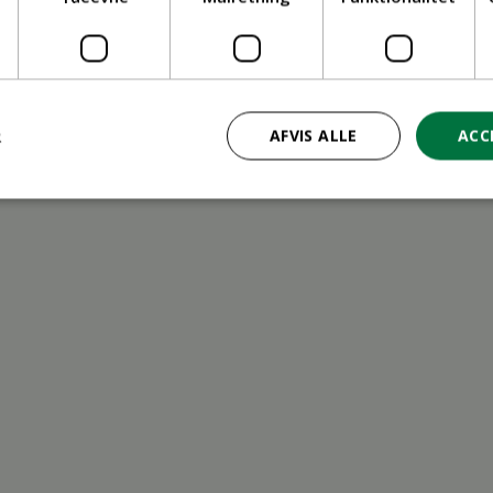
ritid
R
AFVIS ALLE
ACC