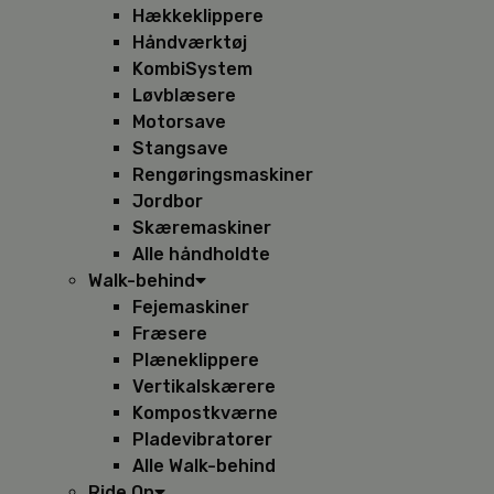
Hækkeklippere
Håndværktøj
KombiSystem
Løvblæsere
Motorsave
Stangsave
Rengøringsmaskiner
Jordbor
Skæremaskiner
Alle håndholdte
Walk-behind
Fejemaskiner
Fræsere
Plæneklippere
Vertikalskærere
Kompostkværne
Pladevibratorer
Alle Walk-behind
Ride On