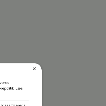
×
 vores
iepolitik.
Læs
Uklassificerede