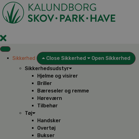
Videre
til
indhold
Sikkerhed
Close Sikkerhed
Open Sikkerhed
Sikkerhedsudstyr
Hjelme og visirer
Briller
Bæreseler og remme
Høreværn
Tilbehør
Tøj
Handsker
Overtøj
Bukser