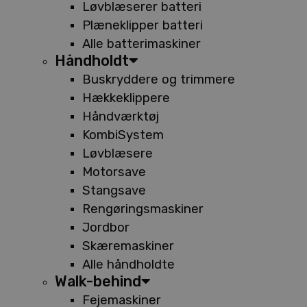
Løvblæserer batteri
Plæneklipper batteri
Alle batterimaskiner
Håndholdt
Buskryddere og trimmere
Hækkeklippere
Håndværktøj
KombiSystem
Løvblæsere
Motorsave
Stangsave
Rengøringsmaskiner
Jordbor
Skæremaskiner
Alle håndholdte
Walk-behind
Fejemaskiner