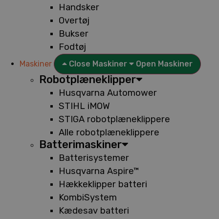
Handsker
Overtøj
Bukser
Fodtøj
Maskiner
Close Maskiner
Open Maskiner
Robotplæneklipper
Husqvarna Automower
STIHL iMOW
STIGA robotplæneklippere
Alle robotplæneklippere
Batterimaskiner
Batterisystemer
Husqvarna Aspire™
Hækkeklipper batteri
KombiSystem
Kædesav batteri