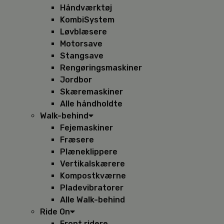
Håndværktøj
KombiSystem
Løvblæsere
Motorsave
Stangsave
Rengøringsmaskiner
Jordbor
Skæremaskiner
Alle håndholdte
Walk-behind
Fejemaskiner
Fræsere
Plæneklippere
Vertikalskærere
Kompostkværne
Pladevibratorer
Alle Walk-behind
Ride On
Front ridere