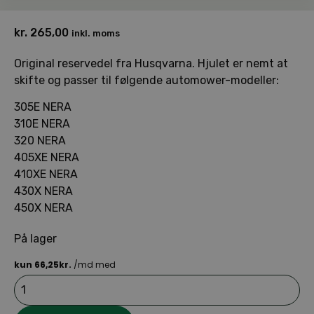
kr.
265,00
inkl. moms
Original reservedel fra Husqvarna. Hjulet er nemt at
skifte og passer til følgende automower-modeller:
305E NERA
310E NERA
320 NERA
405XE NERA
410XE NERA
430X NERA
450X NERA
På lager
Husqvarna
hjul
P21
til