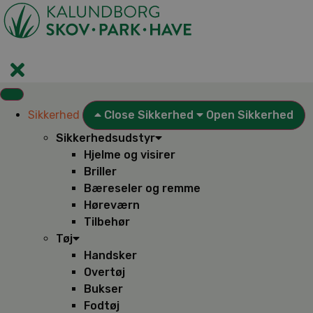
Videre
til
indhold
Sikkerhed
Close Sikkerhed
Open Sikkerhed
Sikkerhedsudstyr
Hjelme og visirer
Briller
Bæreseler og remme
Høreværn
Tilbehør
Tøj
Handsker
Overtøj
Bukser
Fodtøj