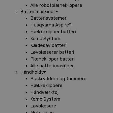
Alle robotplæneklippere
Batterimaskiner
Batterisystemer
Husqvarna Aspire™
Hækkeklipper batteri
KombiSystem
Kædesav batteri
Løvblæserer batteri
Plæneklipper batteri
Alle batterimaskiner
Håndholdt
Buskryddere og trimmere
Hækkeklippere
Håndværktøj
KombiSystem
Løvblæsere
Motorsave