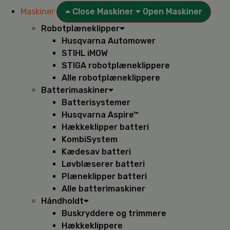
Maskiner
Close Maskiner
Open Maskiner
Robotplæneklipper
Husqvarna Automower
STIHL iMOW
STIGA robotplæneklippere
Alle robotplæneklippere
Batterimaskiner
Batterisystemer
Husqvarna Aspire™
Hækkeklipper batteri
KombiSystem
Kædesav batteri
Løvblæserer batteri
Plæneklipper batteri
Alle batterimaskiner
Håndholdt
Buskryddere og trimmere
Hækkeklippere