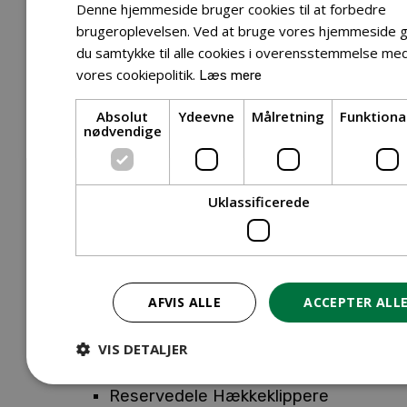
Tilbehør Entreprenørudstyr
Denne hjemmeside bruger cookies til at forbedre
Tilbehør Havetraktor
brugeroplevelsen. Ved at bruge vores hjemmeside g
du samtykke til alle cookies i overensstemmelse me
Tilbehør Hækkeklippere
vores cookiepolitik.
Læs mere
Tilbehør Motorsav
Tilbehør Kæder
Absolut
Ydeevne
Målretning
Funktiona
Tilbehør Sværd
nødvendige
Tilbehør Rengøringsmaskiner
Tilbehør Rider
Tilbehør Robotplæneklipper
Uklassificerede
Tilbehør Walk Behind
Reservedele
Reservedele Buskryddere
Reservedele Løvblæsere
AFVIS ALLE
ACCEPTER ALL
Reservedele Motorsave
Reservedele Plæneklippere
VIS DETALJER
Reservedele Robotplæneklippere
Reservedele Hækkeklippere