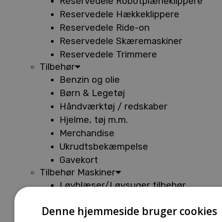
Reservedele Robotplæneklippere
Reservedele Hækkeklippere
Reservedele Ride-on
Reservedele Skæremaskiner
Reservedele Trimmere
Tilbehør
Benzin og olie
Børn & Legetøj
Håndværktøj / redskaber
Hjelme, tøj m.m.
Merchandise
Ukrudtsbekæmpelse
Gavekort
Tilbehør Maskiner
Løvblæser/Løvsuger tilbehør
Tilbehør Batterimaskiner
Denne hjemmeside bruger cookies
Tilbehør Buskryddere og Trimmere