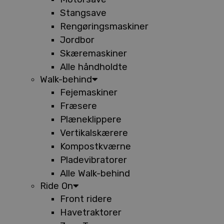
Stangsave
Rengøringsmaskiner
Jordbor
Skæremaskiner
Alle håndholdte
Walk-behind
Fejemaskiner
Fræsere
Plæneklippere
Vertikalskærere
Kompostkværne
Pladevibratorer
Alle Walk-behind
Ride On
Front ridere
Havetraktorer