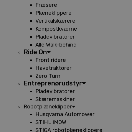
Fræsere
Plæneklippere
Vertikalskærere
Kompostkværne
Pladevibratorer
Alle Walk-behind
Ride On
Front ridere
Havetraktorer
Zero Turn
Entreprenørudstyr
Pladevibratorer
Skæremaskiner
Robotplæneklipper
Husqvarna Automower
STIHL iMOW
STIGA robotplæneklippere