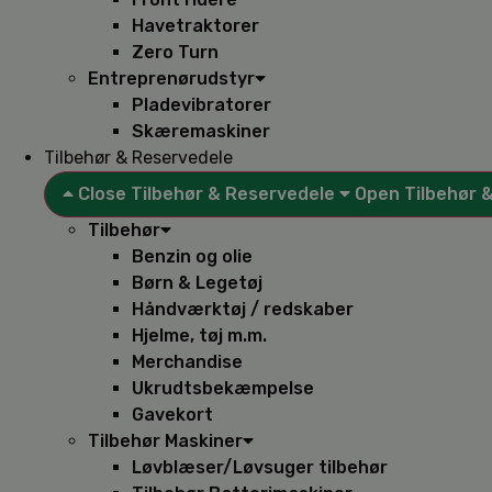
Havetraktorer
Zero Turn
Entreprenørudstyr
Pladevibratorer
Skæremaskiner
Tilbehør & Reservedele
Close Tilbehør & Reservedele
Open Tilbehør 
Tilbehør
Benzin og olie
Børn & Legetøj
Håndværktøj / redskaber
Hjelme, tøj m.m.
Merchandise
Ukrudtsbekæmpelse
Gavekort
Tilbehør Maskiner
Løvblæser/Løvsuger tilbehør