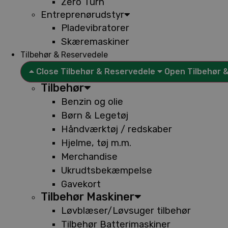
Zero Turn
Entreprenørudstyr
Pladevibratorer
Skæremaskiner
Tilbehør & Reservedele
Close Tilbehør & Reservedele
Open Tilbehør 
Tilbehør
Benzin og olie
Børn & Legetøj
Håndværktøj / redskaber
Hjelme, tøj m.m.
Merchandise
Ukrudtsbekæmpelse
Gavekort
Tilbehør Maskiner
Løvblæser/Løvsuger tilbehør
Tilbehør Batterimaskiner