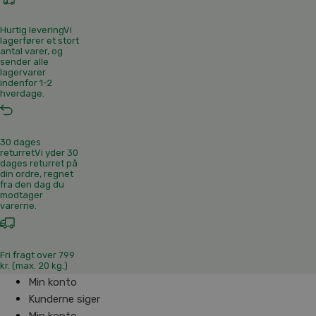
Hurtig levering
Vi
lagerfører et stort
antal varer, og
sender alle
lagervarer
indenfor 1-2
hverdage.
30 dages
returret
Vi yder 30
dages returret på
din ordre, regnet
fra den dag du
modtager
varerne.
Fri fragt over 799
kr. (max. 20 kg.)
Min konto
Kunderne siger
Min konto