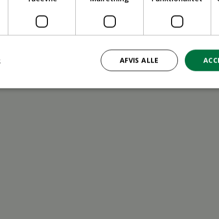
ritid
R
AFVIS ALLE
ACC