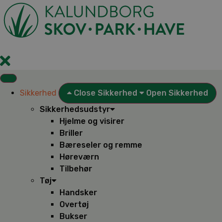
Videre
til
indhold
Sikkerhed
Close Sikkerhed
Open Sikkerhed
Sikkerhedsudstyr
Hjelme og visirer
Briller
Bæreseler og remme
Høreværn
Tilbehør
Tøj
Handsker
Overtøj
Bukser