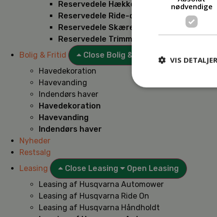
Reservedele Hækkeklippere
nødvendige
Reservedele Ride-on
Reservedele Skæremaskiner
Reservedele Trimmere
Bolig & Fritid
Close Bolig & Fritid
Open Bolig & F
VIS DETALJE
Havedekoration
Havevanding
Indendørs haver
Havedekoration
Havevanding
Indendørs haver
Nyheder
Restsalg
Leasing
Close Leasing
Open Leasing
Leasing af Husqvarna Automower
Leasing af Husqvarna Ride On
Leasing af Husqvarna Håndholdt