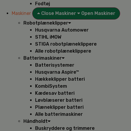
Fodtøj
Maskiner
Close Maskiner
Open Maskiner
Robotplæneklipper
Husqvarna Automower
STIHL iMOW
STIGA robotplæneklippere
Alle robotplæneklippere
Batterimaskiner
Batterisystemer
Husqvarna Aspire™
Hækkeklipper batteri
KombiSystem
Kædesav batteri
Løvblæserer batteri
Plæneklipper batteri
Alle batterimaskiner
Håndholdt
Buskryddere og trimmere