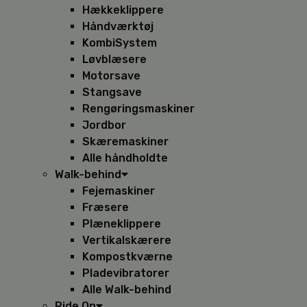
Hækkeklippere
Håndværktøj
KombiSystem
Løvblæsere
Motorsave
Stangsave
Rengøringsmaskiner
Jordbor
Skæremaskiner
Alle håndholdte
Walk-behind
Fejemaskiner
Fræsere
Plæneklippere
Vertikalskærere
Kompostkværne
Pladevibratorer
Alle Walk-behind
Ride On