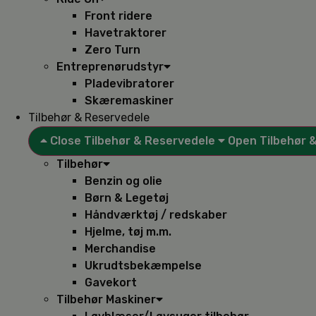
Front ridere
Havetraktorer
Zero Turn
Entreprenørudstyr
Pladevibratorer
Skæremaskiner
Tilbehør & Reservedele
Close Tilbehør & Reservedele
Open Tilbehør 
Tilbehør
Benzin og olie
Børn & Legetøj
Håndværktøj / redskaber
Hjelme, tøj m.m.
Merchandise
Ukrudtsbekæmpelse
Gavekort
Tilbehør Maskiner