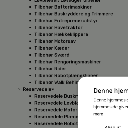
Løvblæser/Løvsuger tilbehør
Tilbehør Batterimaskiner
Tilbehør Buskryddere og Trimmere
Tilbehør Entreprenørudstyr
Tilbehør Havetraktor
Tilbehør Hækkeklippere
Tilbehør Motorsav
Tilbehør Kæder
Tilbehør Sværd
Tilbehør Rengøringsmaskiner
Tilbehør Rider
Tilbehør Robotplæneklipper
Tilbehør Walk Behind
Denne hjem
Reservedele
Reservedele Buskryddere
Denne hjemmeside
Reservedele Løvblæsere
hjemmeside giver
Reservedele Motorsave
mere
Reservedele Plæneklippere
Reservedele Robotplæneklippere
Absolut