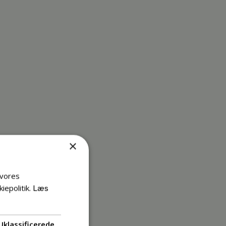
×
 vores
iepolitik.
Læs
Uklassificerede