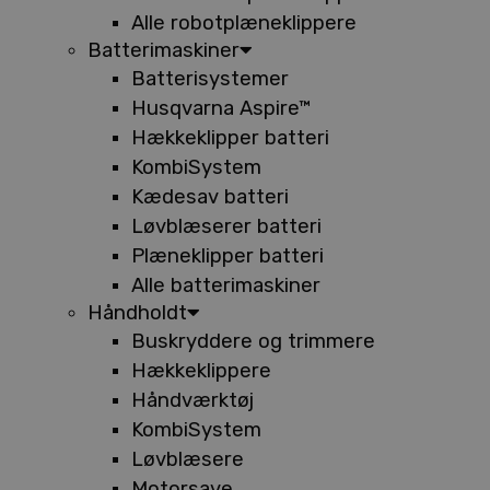
Alle robotplæneklippere
Batterimaskiner
Batterisystemer
Husqvarna Aspire™
Hækkeklipper batteri
KombiSystem
Kædesav batteri
Løvblæserer batteri
Plæneklipper batteri
Alle batterimaskiner
Håndholdt
Buskryddere og trimmere
Hækkeklippere
Håndværktøj
KombiSystem
Løvblæsere
Motorsave