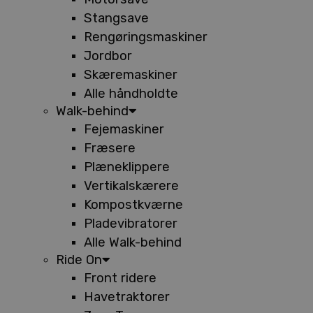
Stangsave
Rengøringsmaskiner
Jordbor
Skæremaskiner
Alle håndholdte
Walk-behind
Fejemaskiner
Fræsere
Plæneklippere
Vertikalskærere
Kompostkværne
Pladevibratorer
Alle Walk-behind
Ride On
Front ridere
Havetraktorer