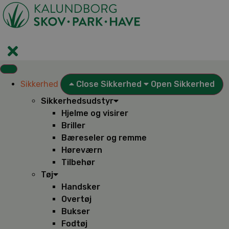
Videre
til
indhold
Sikkerhed
Close Sikkerhed
Open Sikkerhed
Sikkerhedsudstyr
Hjelme og visirer
Briller
Bæreseler og remme
Høreværn
Tilbehør
Tøj
Handsker
Overtøj
Bukser
Fodtøj