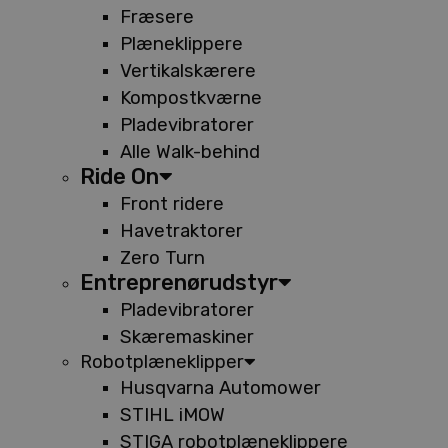
Fræsere
Plæneklippere
Vertikalskærere
Kompostkværne
Pladevibratorer
Alle Walk-behind
Ride On
Front ridere
Havetraktorer
Zero Turn
Entreprenørudstyr
Pladevibratorer
Skæremaskiner
Robotplæneklipper
Husqvarna Automower
STIHL iMOW
STIGA robotplæneklippere