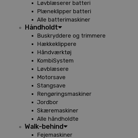
Løvblæserer batteri
Plæneklipper batteri
Alle batterimaskiner
Håndholdt
Buskryddere og trimmere
Hækkeklippere
Håndværktøj
KombiSystem
Løvblæsere
Motorsave
Stangsave
Rengøringsmaskiner
Jordbor
Skæremaskiner
Alle håndholdte
Walk-behind
Fejemaskiner