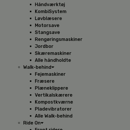
Håndværktøj
KombiSystem
Løvblæsere
Motorsave
Stangsave
Rengøringsmaskiner
Jordbor
Skæremaskiner
Alle håndholdte
Walk-behind
Fejemaskiner
Fræsere
Plæneklippere
Vertikalskærere
Kompostkværne
Pladevibratorer
Alle Walk-behind
Ride On
Front ridere