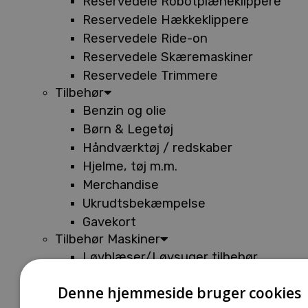
Reservedele Robotplæneklippere
Reservedele Hækkeklippere
Reservedele Ride-on
Reservedele Skæremaskiner
Reservedele Trimmere
Tilbehør
Benzin og olie
Børn & Legetøj
Håndværktøj / redskaber
Hjelme, tøj m.m.
Merchandise
Ukrudtsbekæmpelse
Gavekort
Tilbehør Maskiner
Løvblæser/Løvsuger tilbehør
Tilbehør Batterimaskiner
Denne hjemmeside bruger cookies
Tilbehør Buskryddere og Trimmere