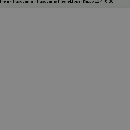
Hjem
»
Husqvarna
»
Husqvarna Plæneklipper Klippo LB 448 SQ
Skarp pris