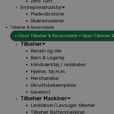
Zero Turn
Entreprenørudstyr
Pladevibratorer
Skæremaskiner
Tilbehør & Reservedele
Close Tilbehør & Reservedele
Open Tilbehør 
Tilbehør
Benzin og olie
Børn & Legetøj
Håndværktøj / redskaber
Hjelme, tøj m.m.
Merchandise
Ukrudtsbekæmpelse
Gavekort
Tilbehør Maskiner
Løvblæser/Løvsuger tilbehør
Tilbehør Batterimaskiner