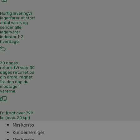
Hurtig levering
Vi
lagerfører et stort
antal varer, og
sender alle
lagervarer
indenfor 1-2
hverdage.
30 dages
returret
Vi yder 30
dages returret på
din ordre, regnet
fra den dag du
modtager
varerne.
Fri fragt over 799
kr. (max. 20 kg.)
Min konto
Kunderne siger
Min konto