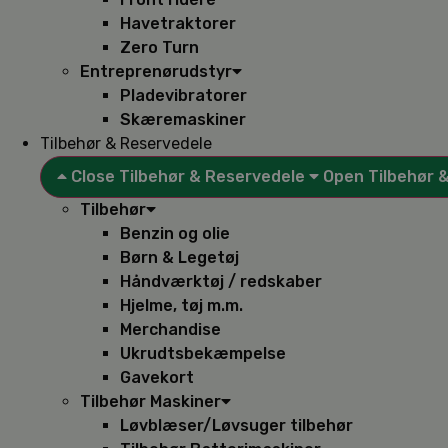
Havetraktorer
Zero Turn
Entreprenørudstyr
Pladevibratorer
Skæremaskiner
Tilbehør & Reservedele
Close Tilbehør & Reservedele
Open Tilbehør 
Tilbehør
Benzin og olie
Børn & Legetøj
Håndværktøj / redskaber
Hjelme, tøj m.m.
Merchandise
Ukrudtsbekæmpelse
Gavekort
Tilbehør Maskiner
Løvblæser/Løvsuger tilbehør