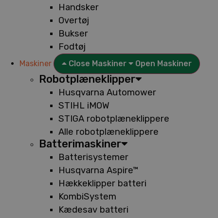
Handsker
Overtøj
Bukser
Fodtøj
Maskiner
Close Maskiner
Open Maskiner
Robotplæneklipper
Husqvarna Automower
STIHL iMOW
STIGA robotplæneklippere
Alle robotplæneklippere
Batterimaskiner
Batterisystemer
Husqvarna Aspire™
Hækkeklipper batteri
KombiSystem
Kædesav batteri