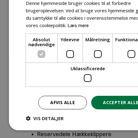
Tilbehør Entreprenørudstyr
Denne hjemmeside bruger cookies til at forbedre
Tilbehør Havetraktor
brugeroplevelsen. Ved at bruge vores hjemmeside g
du samtykke til alle cookies i overensstemmelse me
Tilbehør Hækkeklippere
vores cookiepolitik.
Læs mere
Tilbehør Motorsav
Tilbehør Kæder
Absolut
Ydeevne
Målretning
Funktiona
Tilbehør Sværd
nødvendige
Tilbehør Rengøringsmaskiner
Tilbehør Rider
Tilbehør Robotplæneklipper
Uklassificerede
Tilbehør Walk Behind
Reservedele
Reservedele Buskryddere
Reservedele Løvblæsere
AFVIS ALLE
ACCEPTER ALL
Reservedele Motorsave
Reservedele Plæneklippere
VIS DETALJER
Reservedele Robotplæneklippere
Reservedele Hækkeklippere