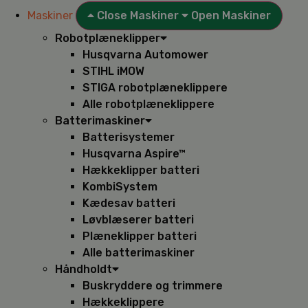
Maskiner
Close Maskiner
Open Maskiner
Robotplæneklipper
Husqvarna Automower
STIHL iMOW
STIGA robotplæneklippere
Alle robotplæneklippere
Batterimaskiner
Batterisystemer
Husqvarna Aspire™
Hækkeklipper batteri
KombiSystem
Kædesav batteri
Løvblæserer batteri
Plæneklipper batteri
Alle batterimaskiner
Håndholdt
Buskryddere og trimmere
Hækkeklippere